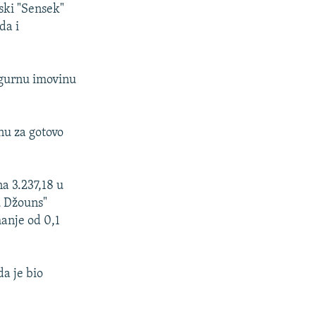
jski "Sensek"
da i
igurnu imovinu
enu za gotovo
na 3.237,18 u
u Džouns"
manje od 0,1
a je bio