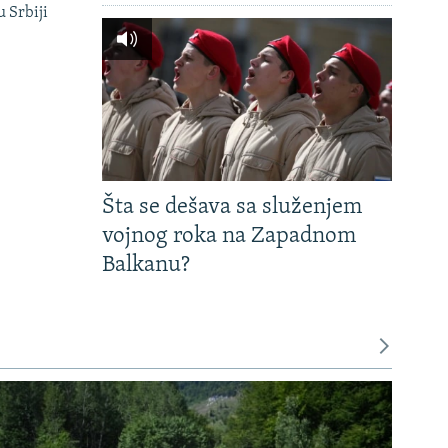
u Srbiji
Šta se dešava sa služenjem
vojnog roka na Zapadnom
Balkanu?