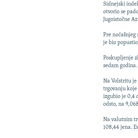
Sidnejski inde
otvorio se pad
Jugoistočne Az
Pre noćašnjeg 
je bio popustio
Poskupljenje zl
sedam godina.
Na Volstritu je
trgovanju koje
izgubio je 0,4 
odsto, na 9,06
Na valutnim tr
108,44 jena. E