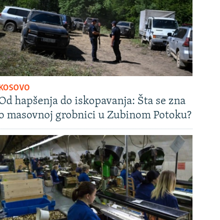
KOSOVO
Od hapšenja do iskopavanja: Šta se zna
o masovnoj grobnici u Zubinom Potoku?