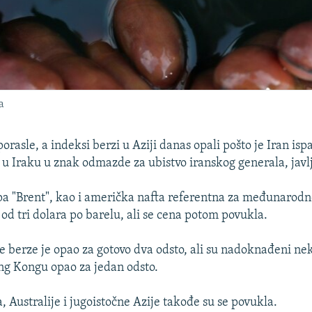
a
orasle, a indeksi berzi u Aziji danas opali pošto je Iran isp
u Iraku u znak odmazde za ubistvo iranskog generala, javl
ipa "Brent", kao i američka nafta referentna za međunarodn
 od tri dolara po barelu, ali se cena potom povukla.
e berze je opao za gotovo dva odsto, ali su nadoknađeni nek
ng Kongu opao za jedan odsto.
, Australije i jugoistočne Azije takođe su se povukla.