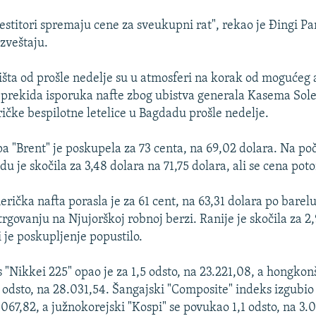
estitori spremaju cene za sveukupni rat", rekao je Đingi Pan
izveštaju.
žišta od prošle nedelje su u atmosferi na korak od mogućeg
i prekida isporuka nafte zbog ubistva generala Kasema Sol
ke bespilotne letelice u Bagdadu prošle nedelje.
ipa "Brent" je poskupela za 73 centa, na 69,02 dolara. Na po
du je skočila za 3,48 dolara na 71,75 dolara, ali se cena po
rička nafta porasla je za 61 cent, na 63,31 dolara po barelu
rgovanju na Njujorškoj robnoj berzi. Ranije je skočila za 2,
i je poskupljenje popustilo.
s "Nikkei 225" opao je za 1,5 odsto, na 23.221,08, a hongko
 odsto, na 28.031,54. Šangajski "Composite" indeks izgubio j
.067,82, a južnokorejski "Kospi" se povukao 1,1 odsto, na 3.