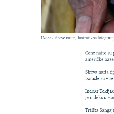
Uzorak sirove nafte, ilustrativna fotografij
Cene nafte su p
američke baze 
Sirova nafta t
porasle su više
Indeks Tokijsk
je indeks u Ho
Tržišta Šangaja