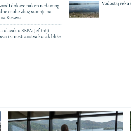
Vodostaj reka 
 izvodi dokaze nakon nedavnog
edne osobe zbog sumnje na
n na Kosovu
a ulazak u SEPA: Jeftiniji
ovca iz inostranstva korak bliže