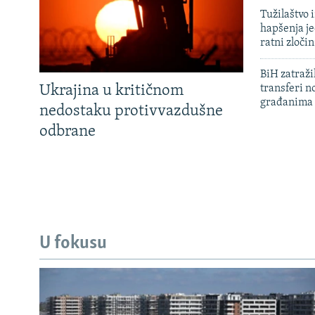
Tužilaštvo
hapšenja j
ratni zloči
BiH zatražil
Ukrajina u kritičnom
transferi n
građanima
nedostaku protivvazdušne
odbrane
U fokusu