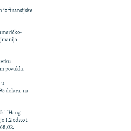
 iz finansijske
 američko-
ejmanija
četku
tom povukla.
 u
95 dolara, na
nški "Hang
e 1,2 odsto i
068,02.