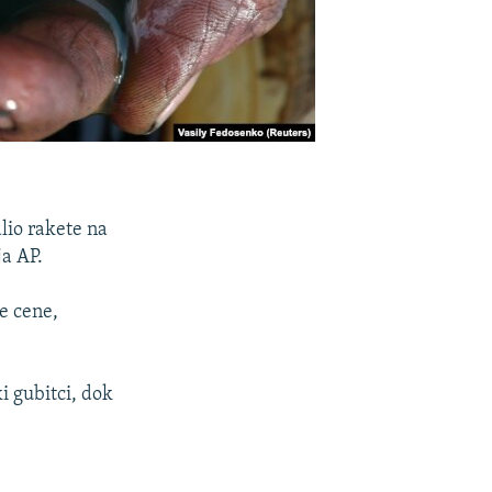
alio rakete na
ja AP.
e cene,
i gubitci, dok