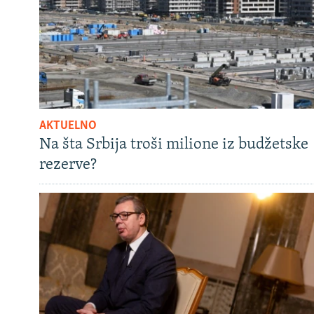
AKTUELNO
Na šta Srbija troši milione iz budžetske
rezerve?