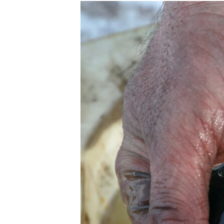
ISPRIČAJ MI
DNEVNO@RSE
SPECIJALI RSE
VIŠE OD NASLOVA
GENOCID U SREBRENICI
POPLAVE I KLIZIŠTA U BIH 2024.
TV LIBERTY
POST SCRIPTUM
MOJA EVROPA
TRI DECENIJE OD RATA U BIH
SVE KARTE DEJTONA
NASTANAK I RASPAD JUGOSLAVIJE