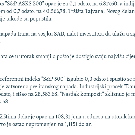
ks "S&P-ASKS 200" opao je za 0,1 odsto, na 6.817,60, a indi
om od 0,7 odsto, na 40.566,78. Tržišta Tajvana, Novog Zelan
ije takođe su popustila.
napada Irana na vosjku SAD, nalet investitora da ulažu u s
.
ata se u utorak smanjilo pošto je dostiglo svoju najvišu cij
 referentni indeks "S&P 500" izgubio 0,3 odsto i spustio se 
 je zatvoreno pre iranskog napada. Industrijski prosek "Da
odsto, i sišao na 28,583.68. "Nasdak kompozit" skliznuo je 
8.58.
žištima dolar je opao na 108,31 jena u odnosu na utorak kad
vro je ostao nepromenjen na 1,1151 dolar.