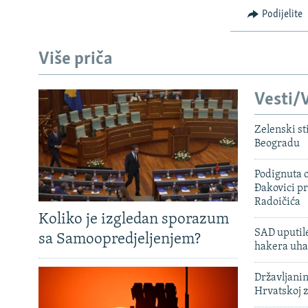
Podijelite
Više priča
Vesti/V
Zelenski st
Beogradu
Podignuta o
Đakovici pr
Radoičića
Koliko je izgledan sporazum
SAD uputile
sa Samoopredjeljenjem?
hakera uha
Državljanin
Hrvatskoj 