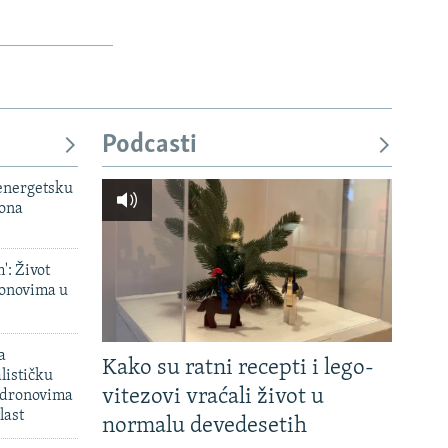
Podcasti
 energetsku
iona
': Život
onovima u
a
Kako su ratni recepti i lego-
lističku
vitezovi vraćali život u
 dronovima
last
normalu devedesetih