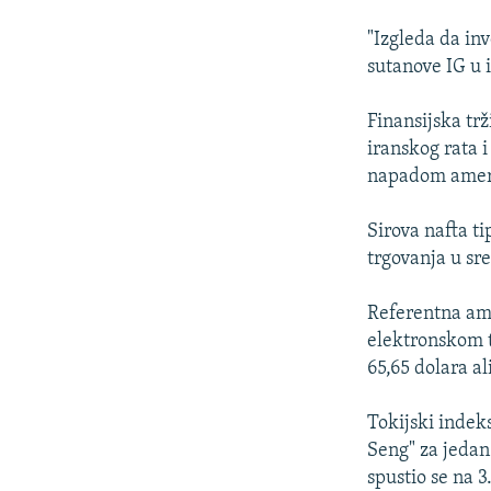
"Izgleda da inv
sutanove IG u 
Finansijska tr
iranskog rata 
napadom američ
Sirova nafta t
trgovanja u sre
Referentna ame
elektronskom t
65,65 dolara al
Tokijski indek
Seng" za jedan
spustio se na 3