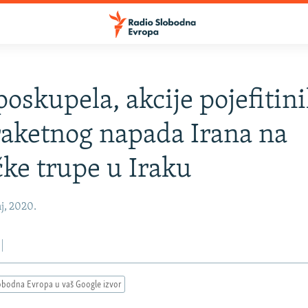
poskupela, akcije pojefitini
raketnog napada Irana na
ke trupe u Iraku
j, 2020.
obodna Evropa u vaš Google izvor