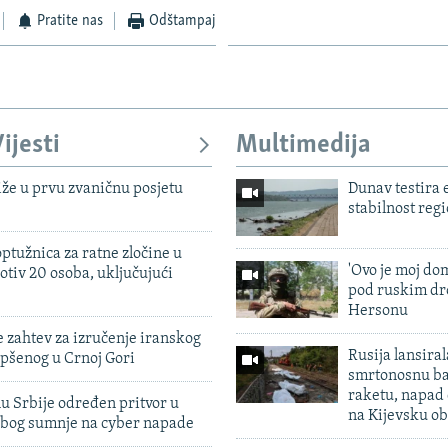
Pratite nas
Odštampaj
ijesti
Multimedija
iže u prvu zvaničnu posjetu
Dunav testira
stabilnost reg
ptužnica za ratne zločine u
'Ovo je moj dom
otiv 20 osoba, uključujući
pod ruskim dr
Hersonu
 zahtev za izručenje iranskog
Rusija lansiral
pšenog u Crnoj Gori
smrtonosnu ba
raketu, napad
u Srbije određen pritvor u
na Kijevsku ob
zbog sumnje na cyber napade