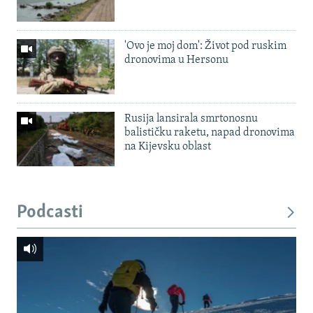
'Ovo je moj dom': Život pod ruskim
dronovima u Hersonu
Rusija lansirala smrtonosnu
balističku raketu, napad dronovima
na Kijevsku oblast
Podcasti