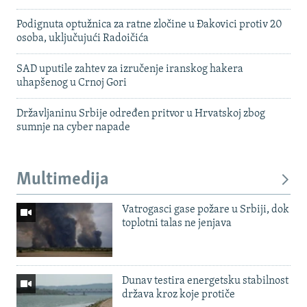
Podignuta optužnica za ratne zločine u Đakovici protiv 20
osoba, uključujući Radoičića
SAD uputile zahtev za izručenje iranskog hakera
uhapšenog u Crnoj Gori
Državljaninu Srbije određen pritvor u Hrvatskoj zbog
sumnje na cyber napade
Multimedija
Vatrogasci gase požare u Srbiji, dok
toplotni talas ne jenjava
Dunav testira energetsku stabilnost
država kroz koje protiče