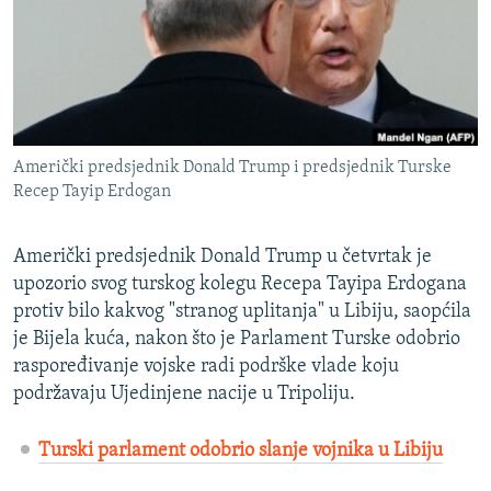
ISPRIČAJ MI
DNEVNO@RSE
SPECIJALI RSE
VIŠE OD NASLOVA
PRATITE NAS
Američki predsjednik Donald Trump i predsjednik Turske
GENOCID U SREBRENICI
Recep Tayip Erdogan
POPLAVE I KLIZIŠTA U BIH 2024.
Američki predsjednik Donald Trump u četvrtak je
TV LIBERTY
Sve RFE/RL stranice
upozorio svog turskog kolegu Recepa Tayipa Erdogana
POST SCRIPTUM
protiv bilo kakvog "stranog uplitanja" u Libiju, saopćila
MOJA EVROPA
je Bijela kuća, nakon što je Parlament Turske odobrio
raspoređivanje vojske radi podrške vlade koju
TRI DECENIJE OD RATA U BIH
podržavaju Ujedinjene nacije u Tripoliju.
SVE KARTE DEJTONA
Turski parlament odobrio slanje vojnika u Libiju
NASTANAK I RASPAD JUGOSLAVIJE