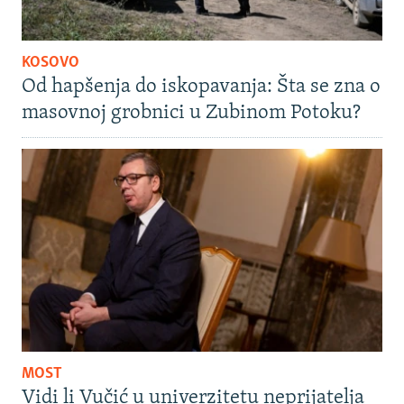
KOSOVO
Od hapšenja do iskopavanja: Šta se zna o
masovnoj grobnici u Zubinom Potoku?
MOST
Vidi li Vučić u univerzitetu neprijatelja