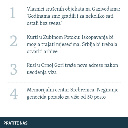
1
Vlasnici srušenih objekata na Gazivodama:
'Godinama smo gradili i za nekoliko sati
ostali bez svega'
2
Kurti u Zubinom Potoku: Iskopavanja bi
mogla trajati mjesecima, Srbija bi trebala
otvoriti arhive
3
Rusi u Crnoj Gori traže nove adrese nakon
uvođenja viza
4
Memorijalni centar Srebrenica: Negiranje
genocida poraslo za više od 50 posto
PRATITE NAS