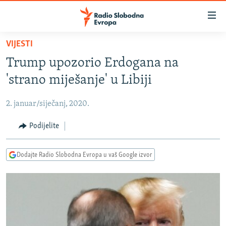
Dostupni
linkovi
Pređite
VIJESTI
na
VIJESTI
Trump upozorio Erdogana na
glavni
BOSNA I HERCEGOVINA
sadržaj
'strano miješanje' u Libiji
SRBIJA
Pređite
na
2. januar/siječanj, 2020.
KOSOVO
glavnu
CRNA GORA
Podijelite
navigaciju
Pređite
VIZUELNO
na
Dodajte Radio Slobodna Evropa u vaš Google izvor
PODCASTI
VIDEO
pretragu
RAT U UKRAJINI
FOTOGALERIJE
KINA NA BALKANU
INFOGRAFIKE
RSE PRIČE IZ SVIJETA