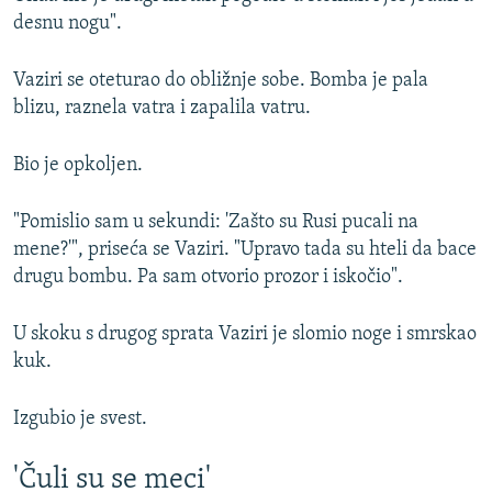
desnu nogu".
Vaziri se oteturao do obližnje sobe. Bomba je pala
blizu, raznela vatra i zapalila vatru.
Bio je opkoljen.
"Pomislio sam u sekundi: 'Zašto su Rusi pucali na
mene?'", priseća se Vaziri. "Upravo tada su hteli da bace
drugu bombu. Pa sam otvorio prozor i iskočio".
U skoku s drugog sprata Vaziri je slomio noge i smrskao
kuk.
Izgubio je svest.
'Čuli su se meci'