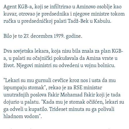
Agent KGB-a, koji se infiltrirao u Aminovo osoblje kao
kuvar, otrovao je predsednika i njegove ministre tokom
ručka u predsedničkoj palati Tadž-Bek u Kabulu.
Bilo je to 27. decembra 1979. godine.
Dva sovjetska lekara, koja nisu bila znala za plan KGB-
a, u palati su očajnički pokušavala da Amina vrate u
život. Njegovi ministri su odvedeni u vojnu bolnicu.
"Lekari su mu gurnuli cevčice kroz nos i usta da mu
ispumpaju stomak", rekao je za RSE ministar
unutrašnjih poslova Fakir Mohamad Fakir koji je tada
dojurio u palatu. "Kada mu je stomak očišćen, lekari su
ga odveli u kupatilo. Trideset minuta su ga polivali
hladnom vodom".