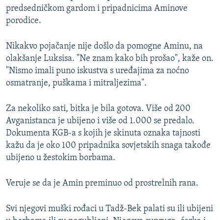
predsedničkom gardom i pripadnicima Aminove
porodice.
Nikakvo pojačanje nije došlo da pomogne Aminu, na
olakšanje Luksisa. "Ne znam kako bih prošao", kaže on.
"Nismo imali puno iskustva s uređajima za noćno
osmatranje, puškama i mitraljezima".
Za nekoliko sati, bitka je bila gotova. Više od 200
Avganistanca je ubijeno i više od 1.000 se predalo.
Dokumenta KGB-a s kojih je skinuta oznaka tajnosti
kažu da je oko 100 pripadnika sovjetskih snaga takođe
ubijeno u žestokim borbama.
Veruje se da je Amin preminuo od prostrelnih rana.
Svi njegovi muški rođaci u Tadž-Bek palati su ili ubijeni