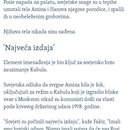
Posle napada na palatu, sovjetske snage su u tepihe
umotali tela Amina i članova njegove porodice, i spalili
ih u neobeleženim grobovima.
Njihova tela nikada nisu nađena.
'Najveća izdaja'
Element iznenađenja je bio ključ za sovjetsko brzo
zauzimanje Kabula.
Sovjetska odluka da svrgne Amina bila je šok,
uključujući za režim u Kabulu koji je izgradio bliske
veze s Moskvom otkad su komunisti došli na vlasti
posle krvavog državinog udara 1978. godine.
"Sovjeti su počinili najveću izdaju", kaže Fakir, "Imali
smo bratski odnos. Nismo imali pojma da će nas Rusi