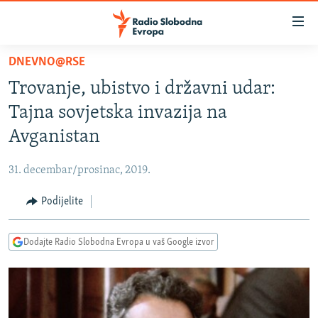
Dostupni
linkovi
Pređite
DNEVNO@RSE
na
VIJESTI
Trovanje, ubistvo i državni udar:
glavni
BOSNA I HERCEGOVINA
sadržaj
Tajna sovjetska invazija na
SRBIJA
Pređite
Avganistan
na
KOSOVO
glavnu
31. decembar/prosinac, 2019.
CRNA GORA
navigaciju
Pređite
Podijelite
VIZUELNO
na
PODCASTI
VIDEO
pretragu
Dodajte Radio Slobodna Evropa u vaš Google izvor
RAT U UKRAJINI
FOTOGALERIJE
KINA NA BALKANU
INFOGRAFIKE
RSE PRIČE IZ SVIJETA