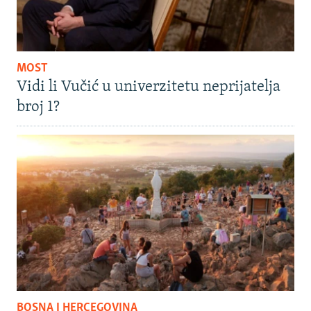
MOST
Vidi li Vučić u univerzitetu neprijatelja
broj 1?
BOSNA I HERCEGOVINA