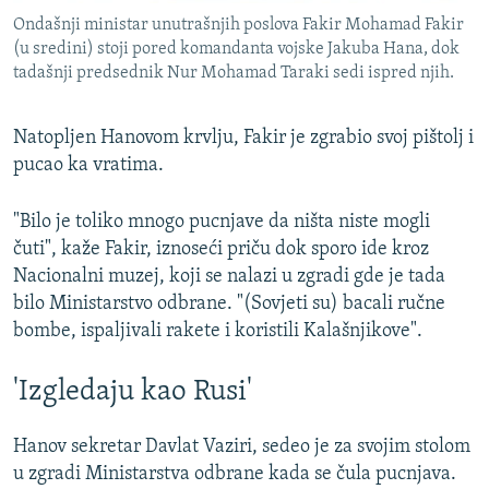
Ondašnji ministar unutrašnjih poslova Fakir Mohamad Fakir
(u sredini) stoji pored komandanta vojske Jakuba Hana, dok
tadašnji predsednik Nur Mohamad Taraki sedi ispred njih.
Natopljen Hanovom krvlju, Fakir je zgrabio svoj pištolj i
pucao ka vratima.
"Bilo je toliko mnogo pucnjave da ništa niste mogli
čuti", kaže Fakir, iznoseći priču dok sporo ide kroz
Nacionalni muzej, koji se nalazi u zgradi gde je tada
bilo Ministarstvo odbrane. "(Sovjeti su) bacali ručne
bombe, ispaljivali rakete i koristili Kalašnjikove".
'Izgledaju kao Rusi'
Hanov sekretar Davlat Vaziri, sedeo je za svojim stolom
u zgradi Ministarstva odbrane kada se čula pucnjava.