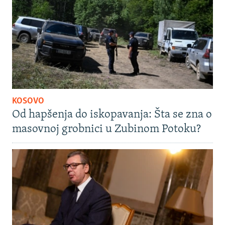
KOSOVO
Od hapšenja do iskopavanja: Šta se zna o
masovnoj grobnici u Zubinom Potoku?