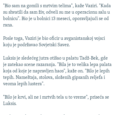
"Bio sam na gomili s mrtvim telima", kaže Vaziri. "Kada
su shvatili da sam živ, odveli su me u operacionu salu u
bolnicu". Bio je u bolnici 13 meseci, oporavljajući se od
rana.
Posle toga, Vaziri je bio oficir u avganistanskoj vojsci
koju je podržavao Sovjetski Savez.
Luksis je sledećeg jutra otišao u palatu Tadž-Bek, gde
je zatekao scene razaranja. "Bila je to velika lepa palata
koja od koje je napravljen haos", kaže on. "Bilo je lepih
tepih. Nameštaja, stolova, složenih gipsanih reljefa i
veoma lepih lustera".
"Bilo je krvi, ali ne i mrtvih tela u to vreme", priseća se
Luksis.