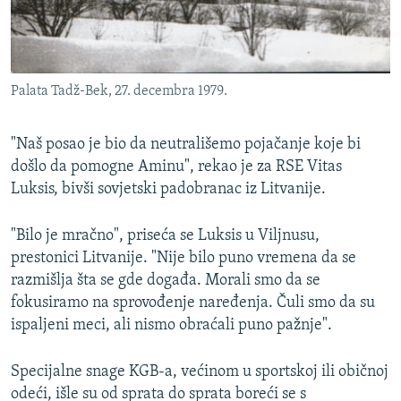
Palata Tadž-Bek, 27. decembra 1979.
"Naš posao je bio da neutrališemo pojačanje koje bi
došlo da pomogne Aminu", rekao je za RSE Vitas
Luksis, bivši sovjetski padobranac iz Litvanije.
"Bilo je mračno", priseća se Luksis u Viljnusu,
prestonici Litvanije. "Nije bilo puno vremena da se
razmišlja šta se gde događa. Morali smo da se
fokusiramo na sprovođenje naređenja. Čuli smo da su
ispaljeni meci, ali nismo obraćali puno pažnje".
Specijalne snage KGB-a, većinom u sportskoj ili običnoj
odeći, išle su od sprata do sprata boreći se s