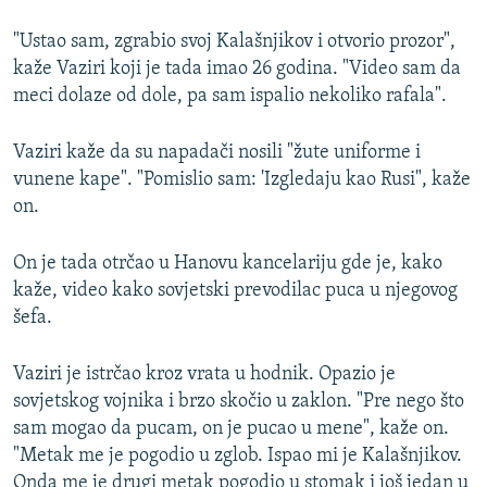
"Ustao sam, zgrabio svoj Kalašnjikov i otvorio prozor",
kaže Vaziri koji je tada imao 26 godina. "Video sam da
meci dolaze od dole, pa sam ispalio nekoliko rafala".
Vaziri kaže da su napadači nosili "žute uniforme i
vunene kape". "Pomislio sam: 'Izgledaju kao Rusi", kaže
on.
On je tada otrčao u Hanovu kancelariju gde je, kako
kaže, video kako sovjetski prevodilac puca u njegovog
šefa.
Vaziri je istrčao kroz vrata u hodnik. Opazio je
sovjetskog vojnika i brzo skočio u zaklon. "Pre nego što
sam mogao da pucam, on je pucao u mene", kaže on.
"Metak me je pogodio u zglob. Ispao mi je Kalašnjikov.
Onda me je drugi metak pogodio u stomak i još jedan u