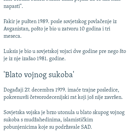
napasti".
Fakir je pušten 1989. posle sovjetskog povlačenje iz
Avganistan, pošto je bio u zatvoru 10 godina i tri
meseca.
Luksis je bio u sovjetskoj vojsci dve godine pre nego što
je iz nje izašao 1981. godine.
'Blato vojnog sukoba'
Događaji 27. decembra 1979. imaće trajne posledice,
pokrenuvši četvorodecenijski rat koji još nije završen.
Sovjetska vojska je brzo utonula u blato skupog vojnog
sukoba s mudžahedinima, islamističkim
pobunjenicima koje su podržavale SAD.