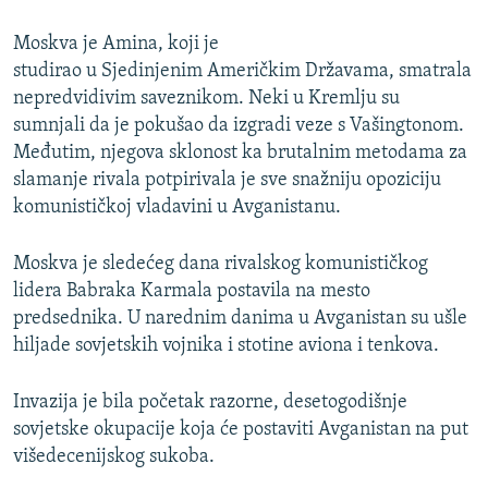
Moskva je Amina, koji je
studirao u Sjedinjenim Američkim Državama, smatrala
nepredvidivim saveznikom. Neki u Kremlju su
sumnjali da je pokušao da izgradi veze s Vašingtonom.
Međutim, njegova sklonost ka brutalnim metodama za
slamanje rivala potpirivala je sve snažniju opoziciju
komunističkoj vladavini u Avganistanu.
Moskva je sledećeg dana rivalskog komunističkog
lidera Babraka Karmala postavila na mesto
predsednika. U narednim danima u Avganistan su ušle
hiljade sovjetskih vojnika i stotine aviona i tenkova.
Invazija je bila početak razorne, desetogodišnje
sovjetske okupacije koja će postaviti Avganistan na put
višedecenijskog sukoba.