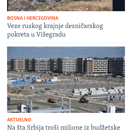
BOSNA I HERCEGOVINA
Veze ruskog krajnje desničarskog
pokreta u Višegradu
AKTUELNO
Na šta Srbija troši milione iz budžetske