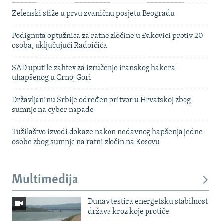
Zelenski stiže u prvu zvaničnu posjetu Beogradu
Podignuta optužnica za ratne zločine u Đakovici protiv 20
osoba, uključujući Radoičića
SAD uputile zahtev za izručenje iranskog hakera
uhapšenog u Crnoj Gori
Državljaninu Srbije određen pritvor u Hrvatskoj zbog
sumnje na cyber napade
Tužilaštvo izvodi dokaze nakon nedavnog hapšenja jedne
osobe zbog sumnje na ratni zločin na Kosovu
Multimedija
Dunav testira energetsku stabilnost
država kroz koje protiče