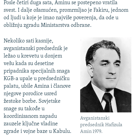
Posle četiri duga sata, Aminu se postepeno vratila
svest. I dalje ošamućen, promrmljao je Fakiru, jednom
od ljudi u koje je imao najviše poverenja, da ode u
obližnju zgradu Ministarstva odbrane.
Nekoliko sati kasnije,
avganistanski predsednik je
ležao u krevetu u donjem
vešu kada su desetine
pripadnika specijalnih snaga
KGB-a upale u predsedničku
palatu, ubile Amina i članove
njegove porodice usred
žestoke borbe. Sovjetske
snage su takođe u
koordinisanom napadu
Avganistanski
zauzele ključne vladine
predsednik Hafizula
zgrade i vojne baze u Kabulu.
Amin 1979.