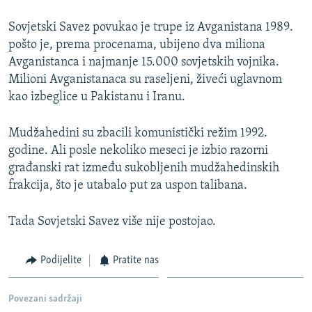
Sovjetski Savez povukao je trupe iz Avganistana 1989.
pošto je, prema procenama, ubijeno dva miliona
Avganistanca i najmanje 15.000 sovjetskih vojnika.
Milioni Avganistanaca su raseljeni, živeći uglavnom
kao izbeglice u Pakistanu i Iranu.
Mudžahedini su zbacili komunistički režim 1992.
godine. Ali posle nekoliko meseci je izbio razorni
građanski rat između sukobljenih mudžahedinskih
frakcija, što je utabalo put za uspon talibana.
Tada Sovjetski Savez više nije postojao.
Podijelite
Pratite nas
Povezani sadržaji