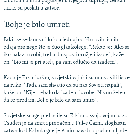
u borbama ili su pogubljeni. Njegova supruga, ćerka i
unuci su poslati u zatvor.
'Bolje je bilo umreti'
Fakir se sedam sati krio u jednoj od Hanovih ličnih
odaja pre nego što je čuo glas kolege. "Rekao je: 'Ako se
iko nalazi u sobi, treba da spusti oružje i izađe", kaže
on. "Bio mi je prijatelj, pa sam odlučio da izađem".
Kada je Fakir izašao, sovjetski vojnici su mu stavili lisice
na ruke. "Tada sam shvatio da su nas Sovjeti napali",
kaže on. "Nije trebalo da izađem iz sobe. Nisam želeo
da se predam. Bolje je bilo da sam umro".
Sovjetske snage prebacile su Fakira u svoju vojnu bazu.
Osuđen je na smrt i prebačen u Pul-e Čarhi, zloglasan
zatvor kod Kabula gde je Amin navodno poslao hiljade