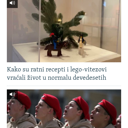
Kako su ratni recepti i lego-vitezovi
vraćali život u normalu devedesetih