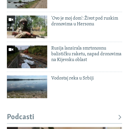
'Ovo je moj dom': Život pod ruskim
dronovima u Hersonu
Rusija lansirala smrtonosnu
balističku raketu, napad dronovima
na Kijevsku oblast
Vodostaj reka u Srbiji
Podcasti