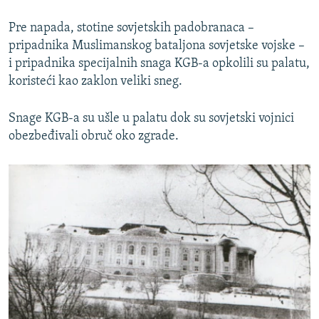
Pre napada, stotine sovjetskih padobranaca –
pripadnika Muslimanskog bataljona sovjetske vojske –
i pripadnika specijalnih snaga KGB-a opkolili su palatu,
koristeći kao zaklon veliki sneg.
Snage KGB-a su ušle u palatu dok su sovjetski vojnici
obezbeđivali obruč oko zgrade.