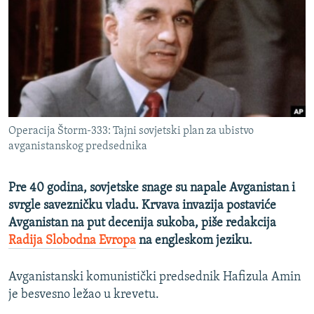
ISPRIČAJ MI
DNEVNO@RSE
SPECIJALI RSE
VIŠE OD NASLOVA
PRATITE NAS
GENOCID U SREBRENICI
Operacija Štorm-333: Tajni sovjetski plan za ubistvo
POPLAVE I KLIZIŠTA U BIH 2024.
avganistanskog predsednika
TV LIBERTY
Sve RFE/RL stranice
Pre 40 godina, sovjetske snage su napale Avganistan i
POST SCRIPTUM
svrgle savezničku vladu. Krvava invazija postaviće
MOJA EVROPA
Avganistan na put decenija sukoba, piše redakcija
Radija Slobodna Evropa
na engleskom jeziku.
TRI DECENIJE OD RATA U BIH
SVE KARTE DEJTONA
Avganistanski komunistički predsednik Hafizula Amin
NASTANAK I RASPAD JUGOSLAVIJE
je besvesno ležao u krevetu.