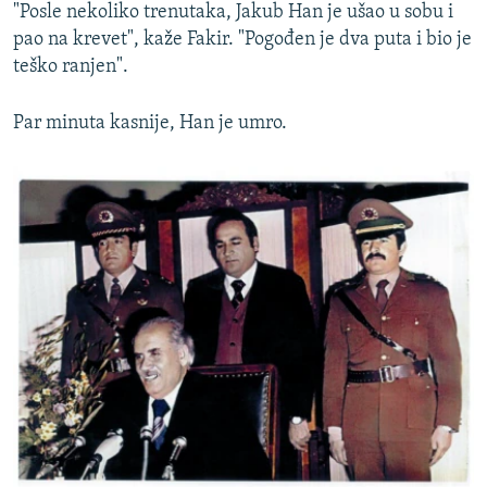
"Posle nekoliko trenutaka, Jakub Han je ušao u sobu i
pao na krevet", kaže Fakir. "Pogođen je dva puta i bio je
teško ranjen".
Par minuta kasnije, Han je umro.