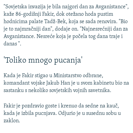
"Sovjetska invazija je bila najgori dan za Avganistance",
kaže 86-godišnji Fakir, dok otežano hoda pustim
hodnicima palate Tadž-Bek, koja se sada renovira. "Bio
je to najmračniji dan", dodaje on. "Najnesrećniji dan za
Avganistance. Nesreće koja je počela tog dana traje i
danas ".
'Toliko mnogo pucanja'
Kada je Fakir stigao u Ministarstvo odbrane,
komandant vojske Jakub Han je u svom kabinetu bio na
sastanku s nekoliko sovjetskih vojnih savetnika.
Fakir je pozdravio goste i krenuo da sedne na kauč,
kada je izbila pucnjava. Odjurio je u susednu sobu u
zaklon.