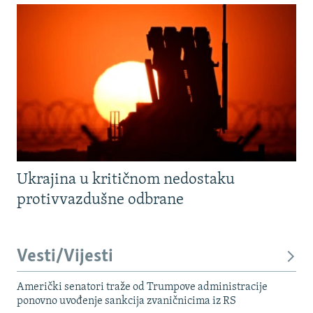
Ukrajina u kritičnom nedostaku
protivvazdušne odbrane
Vesti/Vijesti
Američki senatori traže od Trumpove administracije
ponovno uvođenje sankcija zvaničnicima iz RS