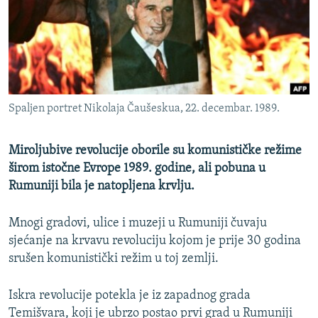
ISPRIČAJ MI
DNEVNO@RSE
SPECIJALI RSE
VIŠE OD NASLOVA
PRATITE NAS
Spaljen portret Nikolaja Čaušeskua, 22. decembar. 1989.
GENOCID U SREBRENICI
POPLAVE I KLIZIŠTA U BIH 2024.
Miroljubive revolucije oborile su komunističke režime
TV LIBERTY
širom istočne Evrope 1989. godine, ali pobuna u
Sve RFE/RL stranice
Rumuniji bila je natopljena krvlju.
POST SCRIPTUM
MOJA EVROPA
Mnogi gradovi, ulice i muzeji u Rumuniji čuvaju
sjećanje na krvavu revoluciju kojom je prije 30 godina
TRI DECENIJE OD RATA U BIH
srušen komunistički režim u toj zemlji.
SVE KARTE DEJTONA
NASTANAK I RASPAD JUGOSLAVIJE
Iskra revolucije potekla je iz zapadnog grada
Temišvara, koji je ubrzo postao prvi grad u Rumuniji