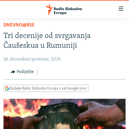
Dostupni
linkovi
Pređite
DNEVNO@RSE
na
VIJESTI
Tri decenije od svrgavanja
glavni
BOSNA I HERCEGOVINA
sadržaj
Čaušeskua u Rumuniji
SRBIJA
Pređite
na
26. decembar/prosinac, 2019.
KOSOVO
glavnu
CRNA GORA
Podijelite
navigaciju
Pređite
VIZUELNO
na
Dodajte Radio Slobodna Evropa u vaš Google izvor
PODCASTI
VIDEO
pretragu
RAT U UKRAJINI
FOTOGALERIJE
KINA NA BALKANU
INFOGRAFIKE
RSE PRIČE IZ SVIJETA