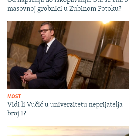
Od hapšenja do iskopavanja: Šta se zna o
masovnoj grobnici u Zubinom Potoku?
MOST
Vidi li Vučić u univerzitetu neprijatelja
broj 1?