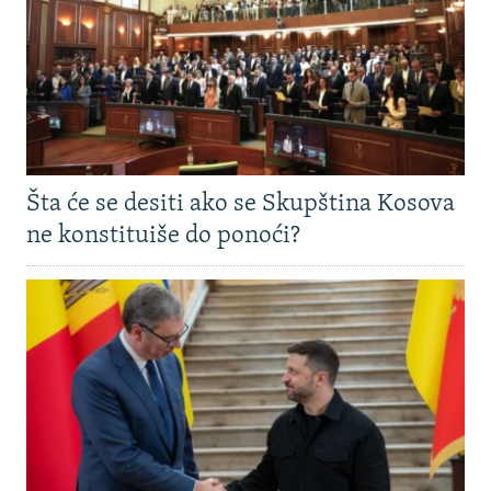
Šta će se desiti ako se Skupština Kosova
ne konstituiše do ponoći?