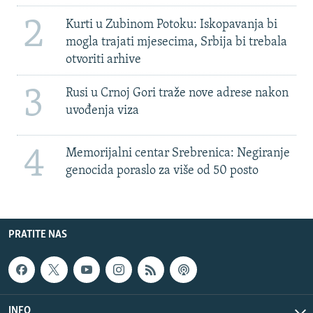
2
Kurti u Zubinom Potoku: Iskopavanja bi
mogla trajati mjesecima, Srbija bi trebala
otvoriti arhive
3
Rusi u Crnoj Gori traže nove adrese nakon
uvođenja viza
4
Memorijalni centar Srebrenica: Negiranje
genocida poraslo za više od 50 posto
PRATITE NAS
INFO