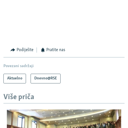
Podijelite
Pratite nas
Povezani sadržaji
Aktuelno
Dnevno@RSE
Više priča