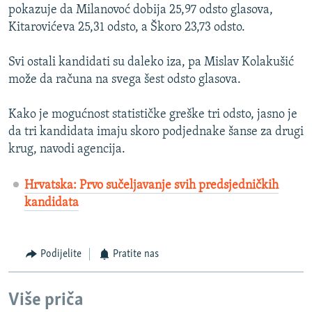
pokazuje da Milanovoć dobija 25,97 odsto glasova,
Kitarovićeva 25,31 odsto, a Škoro 23,73 odsto.
Svi ostali kandidati su daleko iza, pa Mislav Kolakušić
može da računa na svega šest odsto glasova.
Kako je mogućnost statističke greške tri odsto, jasno je
da tri kandidata imaju skoro podjednake šanse za drugi
krug, navodi agencija.
Hrvatska: Prvo sučeljavanje svih predsjedničkih
kandidata
Podijelite
Pratite nas
Više priča