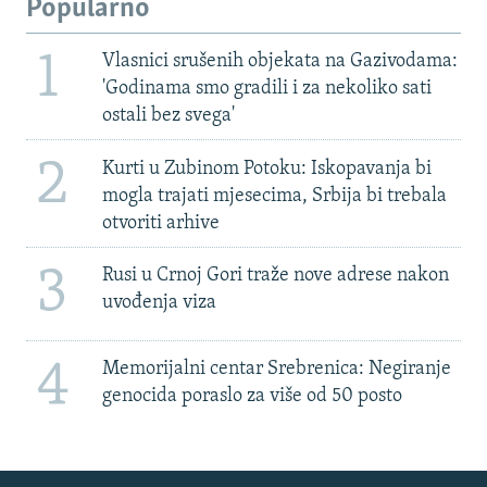
Popularno
1
Vlasnici srušenih objekata na Gazivodama:
'Godinama smo gradili i za nekoliko sati
ostali bez svega'
2
Kurti u Zubinom Potoku: Iskopavanja bi
mogla trajati mjesecima, Srbija bi trebala
otvoriti arhive
3
Rusi u Crnoj Gori traže nove adrese nakon
uvođenja viza
4
Memorijalni centar Srebrenica: Negiranje
genocida poraslo za više od 50 posto