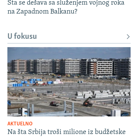
Šta se dešava sa služenjem vojnog roka
na Zapadnom Balkanu?
U fokusu
AKTUELNO
Na šta Srbija troši milione iz budžetske