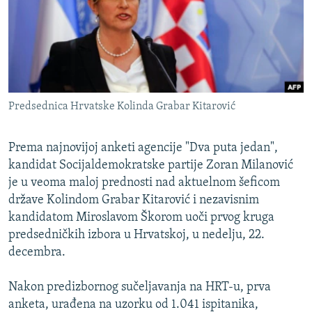
ISPRIČAJ MI
DNEVNO@RSE
SPECIJALI RSE
VIŠE OD NASLOVA
PRATITE NAS
Predsednica Hrvatske Kolinda Grabar Kitarović
GENOCID U SREBRENICI
POPLAVE I KLIZIŠTA U BIH 2024.
Prema najnovijoj anketi agencije "Dva puta jedan",
TV LIBERTY
kandidat Socijaldemokratske partije Zoran Milanović
Sve RFE/RL stranice
je u veoma maloj prednosti nad aktuelnom šeficom
POST SCRIPTUM
države Kolindom Grabar Kitarović i nezavisnim
MOJA EVROPA
kandidatom Miroslavom Škorom uoči prvog kruga
predsedničkih izbora u Hrvatskoj, u nedelju, 22.
TRI DECENIJE OD RATA U BIH
decembra.
SVE KARTE DEJTONA
Nakon predizbornog sučeljavanja na HRT-u, prva
NASTANAK I RASPAD JUGOSLAVIJE
anketa, urađena na uzorku od 1.041 ispitanika,