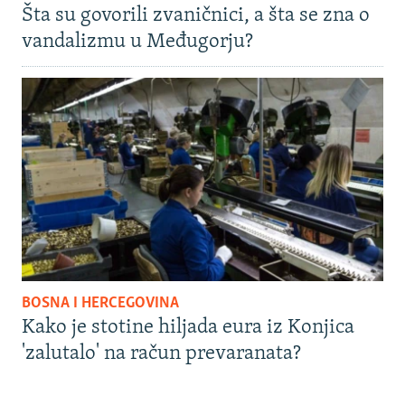
Šta su govorili zvaničnici, a šta se zna o
vandalizmu u Međugorju?
BOSNA I HERCEGOVINA
Kako je stotine hiljada eura iz Konjica
'zalutalo' na račun prevaranata?