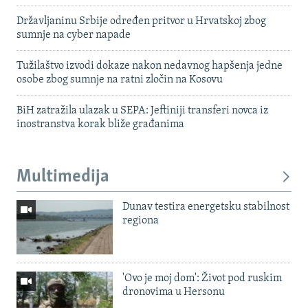
Državljaninu Srbije određen pritvor u Hrvatskoj zbog
sumnje na cyber napade
Tužilaštvo izvodi dokaze nakon nedavnog hapšenja jedne
osobe zbog sumnje na ratni zločin na Kosovu
BiH zatražila ulazak u SEPA: Jeftiniji transferi novca iz
inostranstva korak bliže građanima
Multimedija
Dunav testira energetsku stabilnost
regiona
'Ovo je moj dom': Život pod ruskim
dronovima u Hersonu