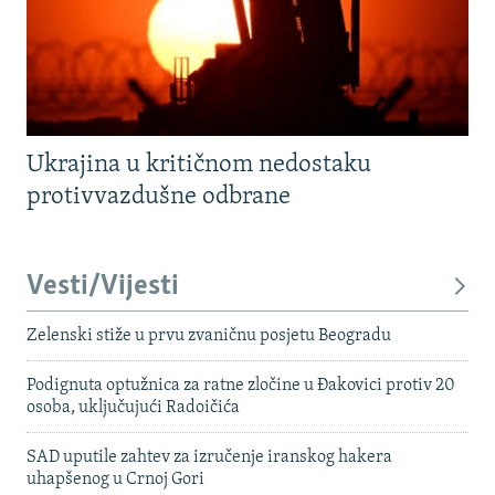
Ukrajina u kritičnom nedostaku
protivvazdušne odbrane
Vesti/Vijesti
Zelenski stiže u prvu zvaničnu posjetu Beogradu
Podignuta optužnica za ratne zločine u Đakovici protiv 20
osoba, uključujući Radoičića
SAD uputile zahtev za izručenje iranskog hakera
uhapšenog u Crnoj Gori