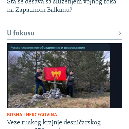
Šta se dešava sa služenjem vojnog roka
na Zapadnom Balkanu?
U fokusu
BOSNA I HERCEGOVINA
Veze ruskog krajnje desničarskog