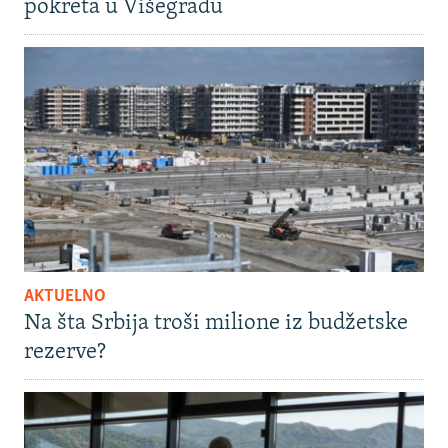
pokreta u Višegradu
AKTUELNO
Na šta Srbija troši milione iz budžetske
rezerve?