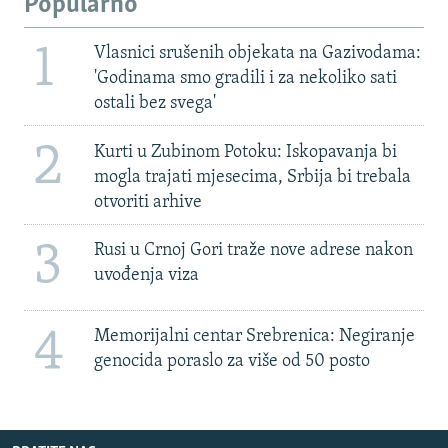
Popularno
1
Vlasnici srušenih objekata na Gazivodama:
'Godinama smo gradili i za nekoliko sati
ostali bez svega'
2
Kurti u Zubinom Potoku: Iskopavanja bi
mogla trajati mjesecima, Srbija bi trebala
otvoriti arhive
3
Rusi u Crnoj Gori traže nove adrese nakon
uvođenja viza
4
Memorijalni centar Srebrenica: Negiranje
genocida poraslo za više od 50 posto