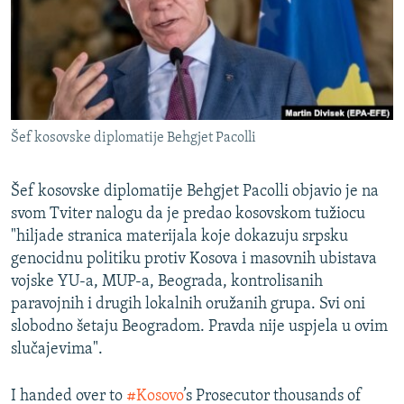
ISPRIČAJ MI
DNEVNO@RSE
SPECIJALI RSE
VIŠE OD NASLOVA
PRATITE NAS
Šef kosovske diplomatije Behgjet Pacolli
GENOCID U SREBRENICI
POPLAVE I KLIZIŠTA U BIH 2024.
Šef kosovske diplomatije Behgjet Pacolli objavio je na
TV LIBERTY
svom Tviter nalogu da je predao kosovskom tužiocu
Sve RFE/RL stranice
"hiljade stranica materijala koje dokazuju srpsku
POST SCRIPTUM
genocidnu politiku protiv Kosova i masovnih ubistava
MOJA EVROPA
vojske YU-a, MUP-a, Beograda, kontrolisanih
paravojnih i drugih lokalnih oružanih grupa. Svi oni
TRI DECENIJE OD RATA U BIH
slobodno šetaju Beogradom. Pravda nije uspjela u ovim
SVE KARTE DEJTONA
slučajevima".
NASTANAK I RASPAD JUGOSLAVIJE
I handed over to
#Kosovo
’s Prosecutor thousands of