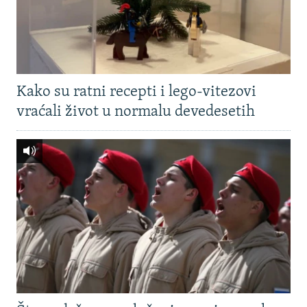
Kako su ratni recepti i lego-vitezovi
vraćali život u normalu devedesetih