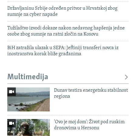
Državljaninu Srbije određen pritvor u Hrvatskoj zbog
sumnje na cyber napade
Tužilaštvo izvodi dokaze nakon nedavnog hapšenja jedne
osobe zbog sumnje na ratni zločin na Kosovu
BiH zatražila ulazak u SEPA: Jeftiniji transferi novca iz
inostranstva korak bliže građanima
Multimedija
Dunav testira energetsku stabilnost
regiona
'Ovo je moj dom': Život pod ruskim
dronovima u Hersonu