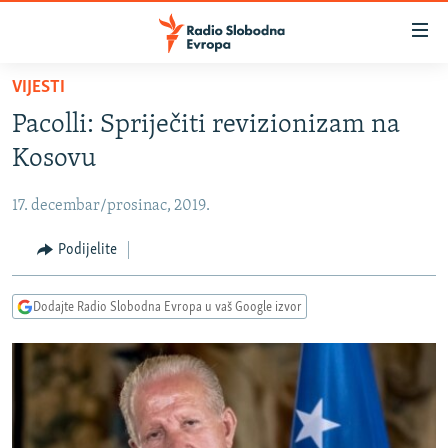
Dostupni
linkovi
Pređite
VIJESTI
na
VIJESTI
Pacolli: Spriječiti revizionizam na
glavni
BOSNA I HERCEGOVINA
sadržaj
Kosovu
SRBIJA
Pređite
na
17. decembar/prosinac, 2019.
KOSOVO
glavnu
CRNA GORA
Podijelite
navigaciju
Pređite
VIZUELNO
na
Dodajte Radio Slobodna Evropa u vaš Google izvor
PODCASTI
VIDEO
pretragu
RAT U UKRAJINI
FOTOGALERIJE
KINA NA BALKANU
INFOGRAFIKE
RSE PRIČE IZ SVIJETA