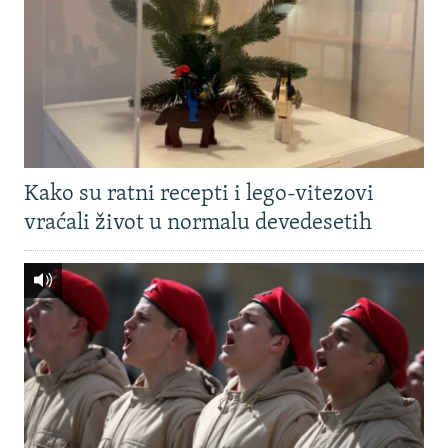
Kako su ratni recepti i lego-vitezovi
vraćali život u normalu devedesetih