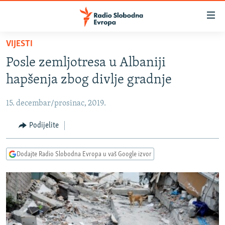
Dostupni
linkovi
Pređite
VIJESTI
na
VIJESTI
Posle zemljotresa u Albaniji
glavni
BOSNA I HERCEGOVINA
sadržaj
hapšenja zbog divlje gradnje
SRBIJA
Pređite
na
15. decembar/prosinac, 2019.
KOSOVO
glavnu
CRNA GORA
Podijelite
navigaciju
Pređite
VIZUELNO
na
Dodajte Radio Slobodna Evropa u vaš Google izvor
PODCASTI
VIDEO
pretragu
RAT U UKRAJINI
FOTOGALERIJE
KINA NA BALKANU
INFOGRAFIKE
RSE PRIČE IZ SVIJETA