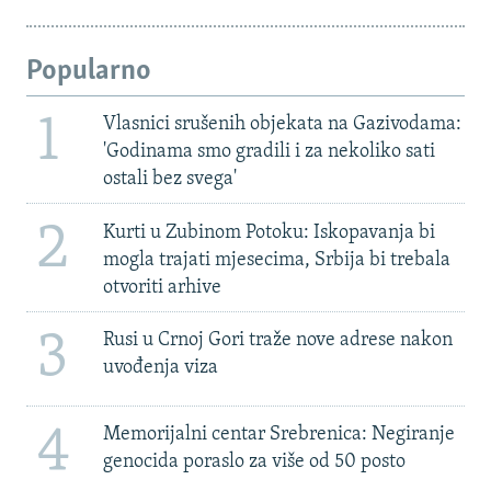
Popularno
1
Vlasnici srušenih objekata na Gazivodama:
'Godinama smo gradili i za nekoliko sati
ostali bez svega'
2
Kurti u Zubinom Potoku: Iskopavanja bi
mogla trajati mjesecima, Srbija bi trebala
otvoriti arhive
3
Rusi u Crnoj Gori traže nove adrese nakon
uvođenja viza
4
Memorijalni centar Srebrenica: Negiranje
genocida poraslo za više od 50 posto