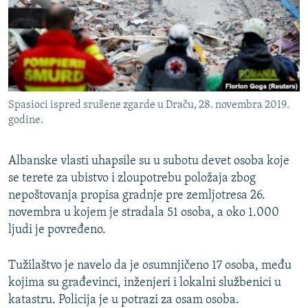
ISPRIČAJ MI
DNEVNO@RSE
SPECIJALI RSE
VIŠE OD NASLOVA
PRATITE NAS
Spasioci ispred srušene zgarde u Draču, 28. novembra 2019.
GENOCID U SREBRENICI
godine.
POPLAVE I KLIZIŠTA U BIH 2024.
Albanske vlasti uhapsile su u subotu devet osoba koje
TV LIBERTY
Sve RFE/RL stranice
se terete za ubistvo i zloupotrebu položaja zbog
POST SCRIPTUM
nepoštovanja propisa gradnje pre zemljotresa 26.
MOJA EVROPA
novembra u kojem je stradala 51 osoba, a oko 1.000
ljudi je povređeno.
TRI DECENIJE OD RATA U BIH
SVE KARTE DEJTONA
Tužilaštvo je navelo da je osumnjičeno 17 osoba, među
kojima su građevinci, inženjeri i lokalni službenici u
NASTANAK I RASPAD JUGOSLAVIJE
katastru. Policija je u potrazi za osam osoba.