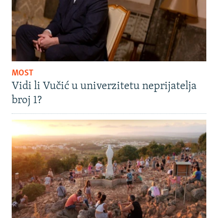
MOST
Vidi li Vučić u univerzitetu neprijatelja
broj 1?