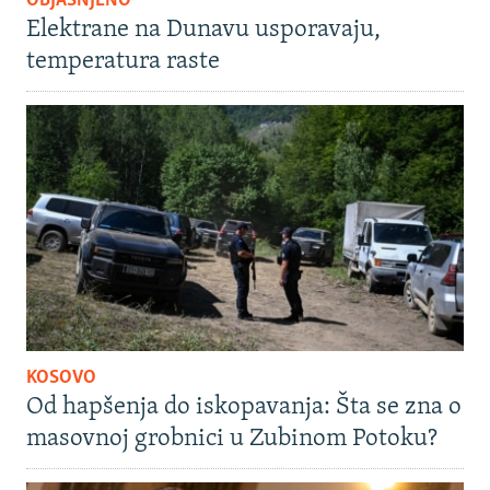
OBJAŠNJENO
Elektrane na Dunavu usporavaju,
temperatura raste
KOSOVO
Od hapšenja do iskopavanja: Šta se zna o
masovnoj grobnici u Zubinom Potoku?