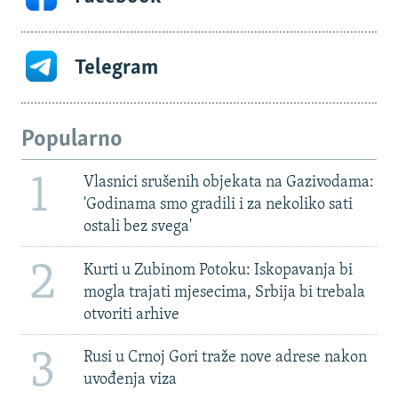
Telegram
Popularno
1
Vlasnici srušenih objekata na Gazivodama:
'Godinama smo gradili i za nekoliko sati
ostali bez svega'
2
Kurti u Zubinom Potoku: Iskopavanja bi
mogla trajati mjesecima, Srbija bi trebala
otvoriti arhive
3
Rusi u Crnoj Gori traže nove adrese nakon
uvođenja viza