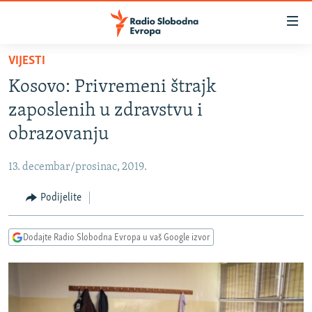
Dostupni
linkovi
Pređite
VIJESTI
na
VIJESTI
Kosovo: Privremeni štrajk
glavni
BOSNA I HERCEGOVINA
sadržaj
zaposlenih u zdravstvu i
SRBIJA
Pređite
obrazovanju
na
KOSOVO
glavnu
13. decembar/prosinac, 2019.
CRNA GORA
navigaciju
Pređite
Podijelite
VIZUELNO
na
PODCASTI
VIDEO
pretragu
Dodajte Radio Slobodna Evropa u vaš Google izvor
RAT U UKRAJINI
FOTOGALERIJE
KINA NA BALKANU
INFOGRAFIKE
RSE PRIČE IZ SVIJETA