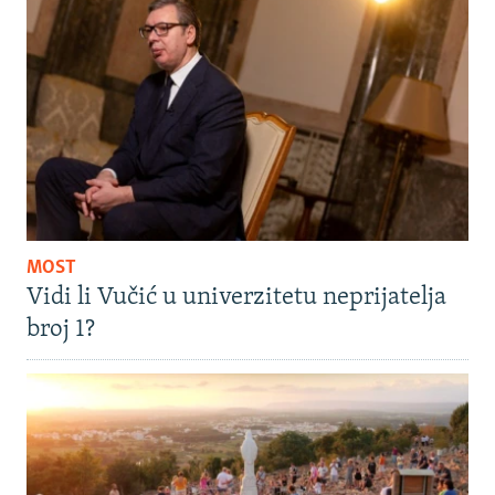
MOST
Vidi li Vučić u univerzitetu neprijatelja
broj 1?