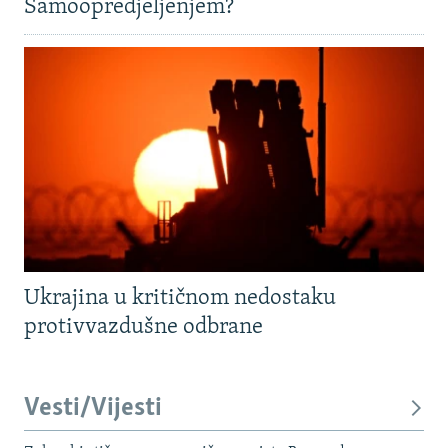
Samoopredjeljenjem?
Ukrajina u kritičnom nedostaku
protivvazdušne odbrane
Vesti/Vijesti