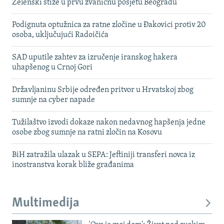
Zelenski stiže u prvu zvaničnu posjetu Beogradu
Podignuta optužnica za ratne zločine u Đakovici protiv 20
osoba, uključujući Radoičića
SAD uputile zahtev za izručenje iranskog hakera
uhapšenog u Crnoj Gori
Državljaninu Srbije određen pritvor u Hrvatskoj zbog
sumnje na cyber napade
Tužilaštvo izvodi dokaze nakon nedavnog hapšenja jedne
osobe zbog sumnje na ratni zločin na Kosovu
BiH zatražila ulazak u SEPA: Jeftiniji transferi novca iz
inostranstva korak bliže građanima
Multimedija