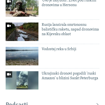
'Ovo je moj dom': Život pod ruskim
dronovima u Hersonu
Rusija lansirala smrtonosnu
balističku raketu, napad dronovima
na Kijevsku oblast
Vodostaj reka u Srbiji
Ukrajinski dronovi pogodili 'ruski
Amazon' u blizini Sankt Peterburga