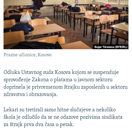
ISPRIČAJ MI
DNEVNO@RSE
SPECIJALI RSE
VIŠE OD NASLOVA
PRATITE NAS
GENOCID U SREBRENICI
Prazne učionice, Kosovo
POPLAVE I KLIZIŠTA U BIH 2024.
TV LIBERTY
Sve RFE/RL stranice
Odluka Ustavnog suda Kosova kojom se suspenduje
sprovođenje Zakona o platama u javnom sektoru
POST SCRIPTUM
doprinela je privremenom štrajku zaposlenih u sektoru
MOJA EVROPA
zdravstva i obrazovanja.
TRI DECENIJE OD RATA U BIH
Lekari su tretirali samo hitne slučajeve a nekoliko
SVE KARTE DEJTONA
škola je odlučilo da se ne odazove pozivima sindikata
NASTANAK I RASPAD JUGOSLAVIJE
za štrajk prva dva časa u petak.