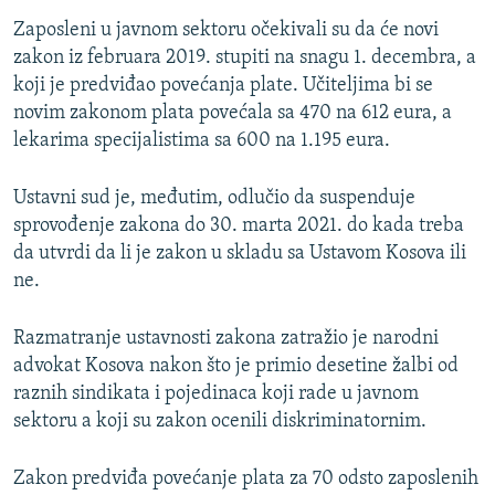
Zaposleni u javnom sektoru očekivali su da će novi
zakon iz februara 2019. stupiti na snagu 1. decembra, a
koji je predviđao povećanja plate. Učiteljima bi se
novim zakonom plata povećala sa 470 na 612 eura, a
lekarima specijalistima sa 600 na 1.195 eura.
Ustavni sud je, međutim, odlučio da suspenduje
sprovođenje zakona do 30. marta 2021. do kada treba
da utvrdi da li je zakon u skladu sa Ustavom Kosova ili
ne.
Razmatranje ustavnosti zakona zatražio je narodni
advokat Kosova nakon što je primio desetine žalbi od
raznih sindikata i pojedinaca koji rade u javnom
sektoru a koji su zakon ocenili diskriminatornim.
Zakon predviđa povećanje plata za 70 odsto zaposlenih