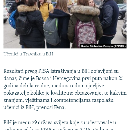
ISPRIČAJ MI
DNEVNO@RSE
SPECIJALI RSE
VIŠE OD NASLOVA
PRATITE NAS
GENOCID U SREBRENICI
Učenici u Travniku u BiH
POPLAVE I KLIZIŠTA U BIH 2024.
TV LIBERTY
Sve RFE/RL stranice
Rezultati prvog PISA istraživanja u BiH objavljeni su
danas, čime je Bosna i Hercegovina prvi puta nakon 25
POST SCRIPTUM
godina dobila realne, međunarodno mjerljive
MOJA EVROPA
pokazatelje koliko je kvalitetno obrazovanje, te kakvim
TRI DECENIJE OD RATA U BIH
znanjem, vještinama i kompetencijama raspolažu
učenici iz BiH, prenosi Fena.
SVE KARTE DEJTONA
NASTANAK I RASPAD JUGOSLAVIJE
BiH je među 79 država svijeta koje su učestvovale u