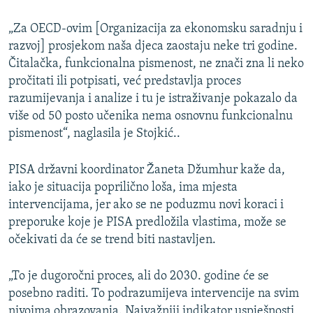
„Za OECD-ovim [Organizacija za ekonomsku saradnju i
razvoj] prosjekom naša djeca zaostaju neke tri godine.
Čitalačka, funkcionalna pismenost, ne znači zna li neko
pročitati ili potpisati, već predstavlja proces
razumijevanja i analize i tu je istraživanje pokazalo da
više od 50 posto učenika nema osnovnu funkcionalnu
pismenost“, naglasila je Stojkić..
PISA državni koordinator Žaneta Džumhur kaže da,
iako je situacija poprilično loša, ima mjesta
intervencijama, jer ako se ne poduzmu novi koraci i
preporuke koje je PISA predložila vlastima, može se
očekivati da će se trend biti nastavljen.
„To je dugoročni proces, ali do 2030. godine će se
posebno raditi. To podrazumijeva intervencije na svim
nivoima obrazovanja. Najvažniji indikator uspješnosti