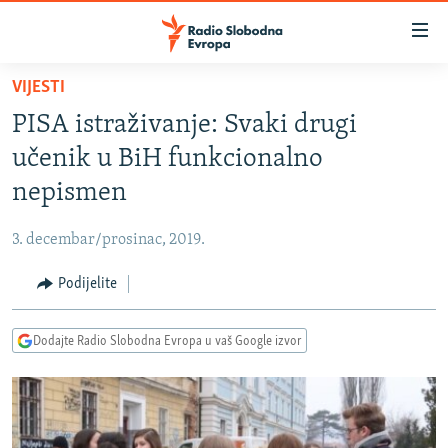
Dostupni
linkovi
Pređite
VIJESTI
na
VIJESTI
PISA istraživanje: Svaki drugi
glavni
BOSNA I HERCEGOVINA
sadržaj
učenik u BiH funkcionalno
SRBIJA
Pređite
nepismen
na
KOSOVO
glavnu
3. decembar/prosinac, 2019.
CRNA GORA
navigaciju
Pređite
Podijelite
VIZUELNO
na
PODCASTI
VIDEO
pretragu
Dodajte Radio Slobodna Evropa u vaš Google izvor
RAT U UKRAJINI
FOTOGALERIJE
KINA NA BALKANU
INFOGRAFIKE
RSE PRIČE IZ SVIJETA