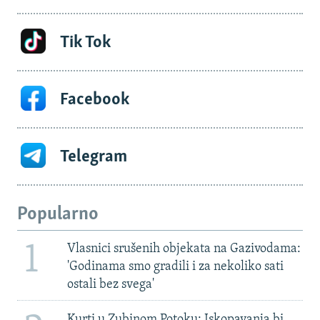
Tik Tok
Facebook
Telegram
Popularno
1
Vlasnici srušenih objekata na Gazivodama:
'Godinama smo gradili i za nekoliko sati
ostali bez svega'
Kurti u Zubinom Potoku: Iskopavanja bi