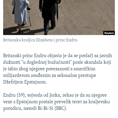
ISPRIČAJ MI
DNEVNO@RSE
SPECIJALI RSE
VIŠE OD NASLOVA
PRATITE NAS
Britanska kraljica Elizabeta i princ Endru
GENOCID U SREBRENICI
POPLAVE I KLIZIŠTA U BIH 2024.
Britanski princ Endru objavio je da se povlači sa javnih
TV LIBERTY
dužnosti "u doglednoj budućnosti" posle skandala koji
Sve RFE/RL stranice
je izbio zbog njegove povezanosti s američkim
POST SCRIPTUM
milijarderom osuđenim za seksualne prestupe
MOJA EVROPA
Džefrijem Epstajnom.
TRI DECENIJE OD RATA U BIH
Endru (59), vojvoda od Jorka, rekao je da su njegove
SVE KARTE DEJTONA
veze s Epstajnom postale prevelik teret za kraljevsku
porodicu, navodi Bi-Bi-Si (BBC).
NASTANAK I RASPAD JUGOSLAVIJE