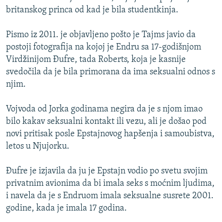
britanskog princa od kad je bila studentkinja.
Pismo iz 2011. je objavljeno pošto je Tajms javio da
postoji fotografija na kojoj je Endru sa 17-godišnjom
Virdžinijom Đufre, tada Roberts, koja je kasnije
svedočila da je bila primorana da ima seksualni odnos s
njim.
Vojvoda od Jorka godinama negira da je s njom imao
bilo kakav seksualni kontakt ili vezu, ali je došao pod
novi pritisak posle Epstajnovog hapšenja i samoubistva,
letos u Njujorku.
Đufre je izjavila da ju je Epstajn vodio po svetu svojim
privatnim avionima da bi imala seks s moćnim ljudima,
i navela da je s Endruom imala seksualne susrete 2001.
godine, kada je imala 17 godina.