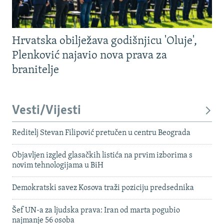
Hrvatska obilježava godišnjicu 'Oluje',
Plenković najavio nova prava za
branitelje
Vesti/Vijesti
Reditelj Stevan Filipović pretučen u centru Beograda
Objavljen izgled glasačkih listića na prvim izborima s
novim tehnologijama u BiH
Demokratski savez Kosova traži poziciju predsednika
Šef UN-a za ljudska prava: Iran od marta pogubio
najmanje 56 osoba