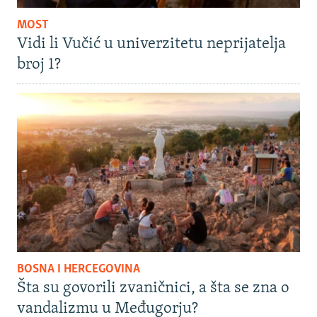
MOST
Vidi li Vučić u univerzitetu neprijatelja
broj 1?
BOSNA I HERCEGOVINA
Šta su govorili zvaničnici, a šta se zna o
vandalizmu u Međugorju?