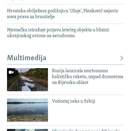
Hrvatska obilježava godišnjicu 'Oluje', Plenković najavio
nova prava za branitelje
Njemačka istražuje prijavu letećeg objekta u blizini
ukrajinskog aviona na aerodromu
Multimedija
Rusija lansirala smrtonosnu
balističku raketu, napad dronovima
na Kijevsku oblast
Vodostaj reka u Srbiji