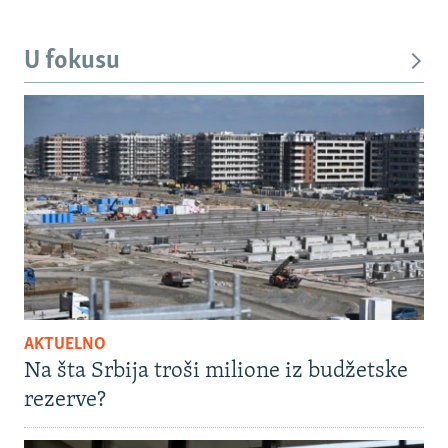
U fokusu
AKTUELNO
Na šta Srbija troši milione iz budžetske
rezerve?