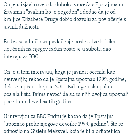
On je u izjavi naveo da duboko saoseća s Epstajnovim
žrtvama i "svakim ko je pogođen" i dodao da je od
kraljice Elizabete Druge dobio dozvolu za povlačenje s
javnih dužnosti.
Endru se odlučio za povlačenje posle salve kritika
upućenih na njegov račun pošto je u subotu dao
intervju za BBC.
On je u tom intervjuu, koga je javnost ocenila kao
neuverljiv, rekao da je Epstajna upoznao 1999. godine,
dok se u pismu koje je 2011. Bakingemska palata
poslala listu Tajms navodi da su se njih dvojica upoznali
početkom devedesetih godina.
U intervjuu za BBC Endru je kazao da je Epstajna
"upoznao preko njegove devojke 1999. godine", što se
odnosilo na Gislejn Meksvel, koja je bila prijateljica