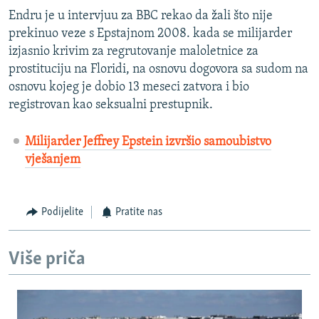
Endru je u intervjuu za BBC rekao da žali što nije
prekinuo veze s Epstajnom 2008. kada se milijarder
izjasnio krivim za regrutovanje maloletnice za
prostituciju na Floridi, na osnovu dogovora sa sudom na
osnovu kojeg je dobio 13 meseci zatvora i bio
registrovan kao seksualni prestupnik.
Milijarder Jeffrey Epstein izvršio samoubistvo
vješanjem
Podijelite
Pratite nas
Više priča