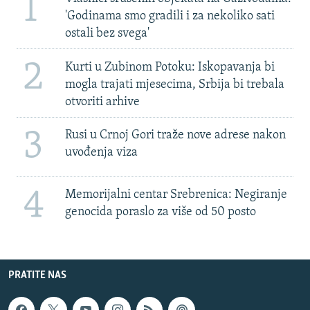
1
'Godinama smo gradili i za nekoliko sati
ostali bez svega'
2
Kurti u Zubinom Potoku: Iskopavanja bi
mogla trajati mjesecima, Srbija bi trebala
otvoriti arhive
3
Rusi u Crnoj Gori traže nove adrese nakon
uvođenja viza
4
Memorijalni centar Srebrenica: Negiranje
genocida poraslo za više od 50 posto
PRATITE NAS