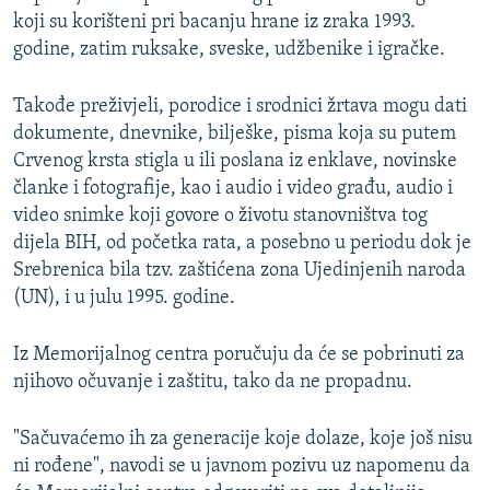
koji su korišteni pri bacanju hrane iz zraka 1993.
godine, zatim ruksake, sveske, udžbenike i igračke.
Takođe preživjeli, porodice i srodnici žrtava mogu dati
dokumente, dnevnike, bilješke, pisma koja su putem
Crvenog krsta stigla u ili poslana iz enklave, novinske
članke i fotografije, kao i audio i video građu, audio i
video snimke koji govore o životu stanovništva tog
dijela BIH, od početka rata, a posebno u periodu dok je
Srebrenica bila tzv. zaštićena zona Ujedinjenih naroda
(UN), i u julu 1995. godine.
Iz Memorijalnog centra poručuju da će se pobrinuti za
njihovo očuvanje i zaštitu, tako da ne propadnu.
"Sačuvaćemo ih za generacije koje dolaze, koje još nisu
ni rođene", navodi se u javnom pozivu uz napomenu da