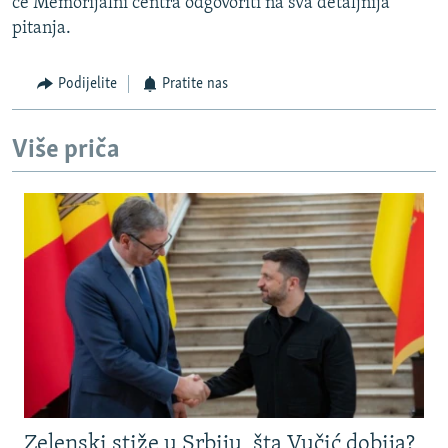
će Memorijalni centra odgovoriti na sva detaljnija
pitanja.
Podijelite
Pratite nas
Više priča
Zelenski stiže u Srbiju, šta Vučić dobija?