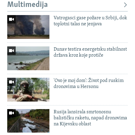
Multimedija
Vatrogasci gase požare u Srbiji, dok
toplotni talas ne jenjava
Dunav testira energetsku stabilnost
država kroz koje protiče
'Ovo je moj dom': Život pod ruskim
dronovima u Hersonu
Rusija lansirala smrtonosnu
balističku raketu, napad dronovima
na Kijevsku oblast