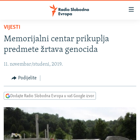
Dostupni
linkovi
Pređite
VIJESTI
na
VIJESTI
Memorijalni centar prikuplja
glavni
BOSNA I HERCEGOVINA
sadržaj
predmete žrtava genocida
SRBIJA
Pređite
na
11. novembar/studeni, 2019.
KOSOVO
glavnu
CRNA GORA
Podijelite
navigaciju
Pređite
VIZUELNO
na
Dodajte Radio Slobodna Evropa u vaš Google izvor
PODCASTI
VIDEO
pretragu
RAT U UKRAJINI
FOTOGALERIJE
KINA NA BALKANU
INFOGRAFIKE
RSE PRIČE IZ SVIJETA