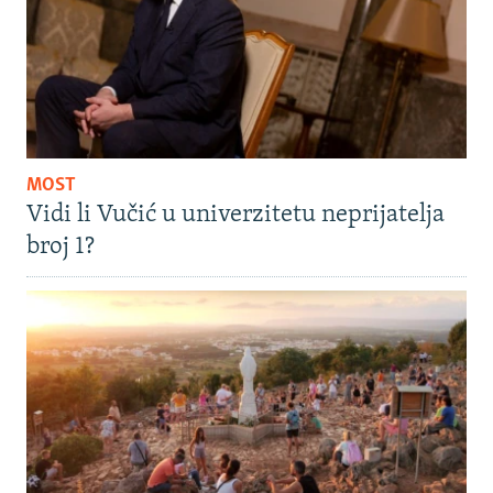
MOST
Vidi li Vučić u univerzitetu neprijatelja
broj 1?