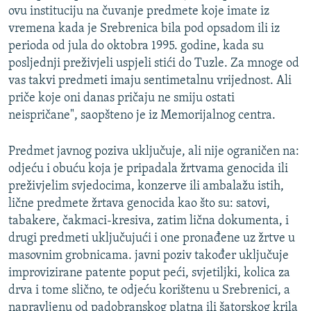
ovu instituciju na čuvanje predmete koje imate iz
vremena kada je Srebrenica bila pod opsadom ili iz
perioda od jula do oktobra 1995. godine, kada su
posljednji preživjeli uspjeli stići do Tuzle. Za mnoge od
vas takvi predmeti imaju sentimetalnu vrijednost. Ali
priče koje oni danas pričaju ne smiju ostati
neispričane", saopšteno je iz Memorijalnog centra.
Predmet javnog poziva uključuje, ali nije ograničen na:
odjeću i obuću koja je pripadala žrtvama genocida ili
preživjelim svjedocima, konzerve ili ambalažu istih,
lične predmete žrtava genocida kao što su: satovi,
tabakere, čakmaci-kresiva, zatim lična dokumenta, i
drugi predmeti uključujući i one pronađene uz žrtve u
masovnim grobnicama. javni poziv također uključuje
improvizirane patente poput peći, svjetiljki, kolica za
drva i tome slično, te odjeću korištenu u Srebrenici, a
napravljenu od padobranskog platna ili šatorskog krila