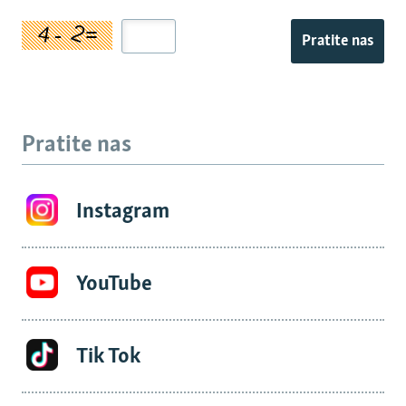
Pratite nas
Pratite nas
Instagram
YouTube
Tik Tok