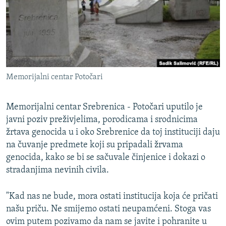
ISPRIČAJ MI
DNEVNO@RSE
SPECIJALI RSE
VIŠE OD NASLOVA
PRATITE NAS
Memorijalni centar Potočari
GENOCID U SREBRENICI
POPLAVE I KLIZIŠTA U BIH 2024.
Memorijalni centar Srebrenica - Potočari uputilo je
TV LIBERTY
javni poziv preživjelima, porodicama i srodnicima
Sve RFE/RL stranice
žrtava genocida u i oko Srebrenice da toj instituciji daju
POST SCRIPTUM
na čuvanje predmete koji su pripadali žrvama
MOJA EVROPA
genocida, kako se bi se sačuvale činjenice i dokazi o
stradanjima nevinih civila.
TRI DECENIJE OD RATA U BIH
SVE KARTE DEJTONA
"Kad nas ne bude, mora ostati institucija koja će pričati
našu priču. Ne smijemo ostati neupamćeni. Stoga vas
NASTANAK I RASPAD JUGOSLAVIJE
ovim putem pozivamo da nam se javite i pohranite u