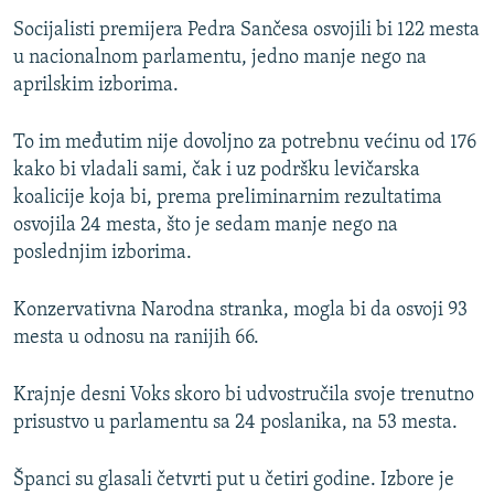
Socijalisti premijera Pedra Sančesa osvojili bi 122 mesta
u nacionalnom parlamentu, jedno manje nego na
aprilskim izborima.
To im međutim nije dovoljno za potrebnu većinu od 176
kako bi vladali sami, čak i uz podršku levičarska
koalicije koja bi, prema preliminarnim rezultatima
osvojila 24 mesta, što je sedam manje nego na
poslednjim izborima.
Konzervativna Narodna stranka, mogla bi da osvoji 93
mesta u odnosu na ranijih 66.
Krajnje desni Voks skoro bi udvostručila svoje trenutno
prisustvo u parlamentu sa 24 poslanika, na 53 mesta.
Španci su glasali četvrti put u četiri godine. Izbore je