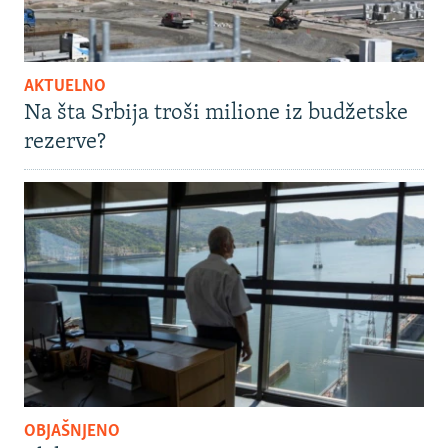
AKTUELNO
Na šta Srbija troši milione iz budžetske
rezerve?
OBJAŠNJENO