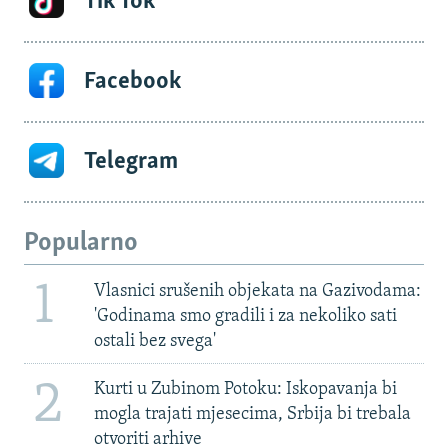
Tik Tok
Facebook
Telegram
Popularno
1
Vlasnici srušenih objekata na Gazivodama:
'Godinama smo gradili i za nekoliko sati
ostali bez svega'
2
Kurti u Zubinom Potoku: Iskopavanja bi
mogla trajati mjesecima, Srbija bi trebala
otvoriti arhive