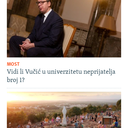
MOST
Vidi li Vučić u univerzitetu neprijatelja
broj 1?