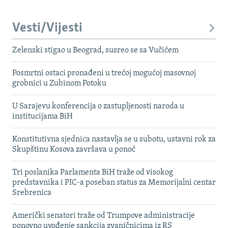
Vesti/Vijesti
Zelenski stigao u Beograd, susreo se sa Vučićem
Posmrtni ostaci pronađeni u trećoj mogućoj masovnoj
grobnici u Zubinom Potoku
U Sarajevu konferencija o zastupljenosti naroda u
institucijama BiH
Konstitutivna sjednica nastavlja se u subotu, ustavni rok za
Skupštinu Kosova završava u ponoć
Tri poslanika Parlamenta BiH traže od visokog
predstavnika i PIC-a poseban status za Memorijalni centar
Srebrenica
Američki senatori traže od Trumpove administracije
ponovno uvođenje sankcija zvaničnicima iz RS