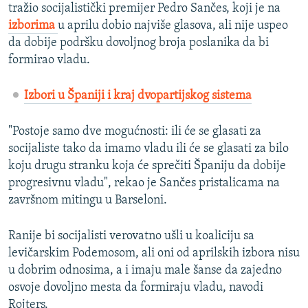
tražio socijalistički premijer Pedro Sančes, koji je na
izborima
u aprilu dobio najviše glasova, ali nije uspeo
da dobije podršku dovoljnog broja poslanika da bi
formirao vladu.
Izbori u Španiji i kraj dvopartijskog sistema
"Postoje samo dve mogućnosti: ili će se glasati za
socijaliste tako da imamo vladu ili će se glasati za bilo
koju drugu stranku koja će sprečiti Španiju da dobije
progresivnu vladu", rekao je Sančes pristalicama na
završnom mitingu u Barseloni.
Ranije bi socijalisti verovatno ušli u koaliciju sa
levičarskim Podemosom, ali oni od aprilskih izbora nisu
u dobrim odnosima, a i imaju male šanse da zajedno
osvoje dovoljno mesta da formiraju vladu, navodi
Rojters.