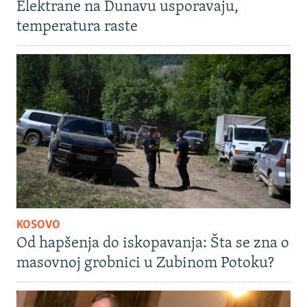
Elektrane na Dunavu usporavaju,
temperatura raste
KOSOVO
Od hapšenja do iskopavanja: Šta se zna o
masovnoj grobnici u Zubinom Potoku?