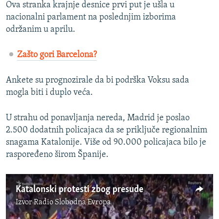
Ova stranka krajnje desnice prvi put je ušla u
nacionalni parlament na poslednjim izborima
održanim u aprilu.
Zašto gori Barcelona?
Ankete su prognozirale da bi podrška Voksu sada
mogla biti i duplo veća.
U strahu od ponavljanja nereda, Madrid je poslao
2.500 dodatnih policajaca da se priključe regionalnim
snagama Katalonije. Više od 90.000 policajaca bilo je
raspoređeno širom Španije.
Katalonski protesti zbog presude
Izvor
Radio Slobodna Evropa