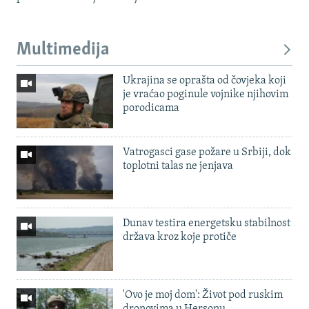
Multimedija
Ukrajina se oprašta od čovjeka koji
je vraćao poginule vojnike njihovim
porodicama
Vatrogasci gase požare u Srbiji, dok
toplotni talas ne jenjava
Dunav testira energetsku stabilnost
država kroz koje protiče
'Ovo je moj dom': Život pod ruskim