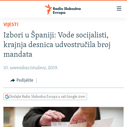
Dostupni
linkovi
Pređite
VIJESTI
na
VIJESTI
Izbori u Španiji: Vode socijalisti,
glavni
BOSNA I HERCEGOVINA
sadržaj
krajnja desnica udvostručila broj
SRBIJA
Pređite
mandata
na
KOSOVO
glavnu
10. novembar/studeni, 2019.
CRNA GORA
navigaciju
Pređite
Podijelite
VIZUELNO
na
PODCASTI
VIDEO
pretragu
Dodajte Radio Slobodna Evropa u vaš Google izvor
RAT U UKRAJINI
FOTOGALERIJE
KINA NA BALKANU
INFOGRAFIKE
RSE PRIČE IZ SVIJETA