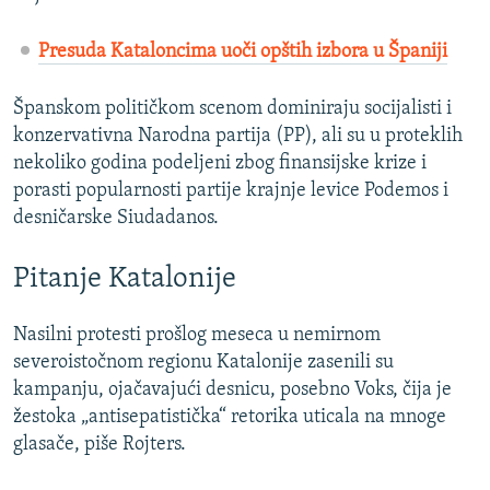
Presuda Kataloncima uoči opštih izbora u Španiji
Španskom političkom scenom dominiraju socijalisti i
konzervativna Narodna partija (PP), ali su u proteklih
nekoliko godina podeljeni zbog finansijske krize i
porasti popularnosti partije krajnje levice Podemos i
desničarske Siudadanos.
Pitanje Katalonije
Nasilni protesti prošlog meseca u nemirnom
severoistočnom regionu Katalonije zasenili su
kampanju, ojačavajući desnicu, posebno Voks, čija je
žestoka „antisepatistička“ retorika uticala na mnoge
glasače, piše Rojters.