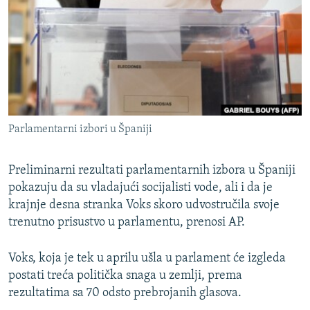
ISPRIČAJ MI
DNEVNO@RSE
SPECIJALI RSE
VIŠE OD NASLOVA
PRATITE NAS
GENOCID U SREBRENICI
Parlamentarni izbori u Španiji
POPLAVE I KLIZIŠTA U BIH 2024.
TV LIBERTY
Sve RFE/RL stranice
Preliminarni rezultati parlamentarnih izbora u Španiji
pokazuju da su vladajući socijalisti vode, ali i da je
POST SCRIPTUM
krajnje desna stranka Voks skoro udvostručila svoje
MOJA EVROPA
trenutno prisustvo u parlamentu, prenosi AP.
TRI DECENIJE OD RATA U BIH
Voks, koja je tek u aprilu ušla u parlament će izgleda
SVE KARTE DEJTONA
postati treća politička snaga u zemlji, prema
NASTANAK I RASPAD JUGOSLAVIJE
rezultatima sa 70 odsto prebrojanih glasova.