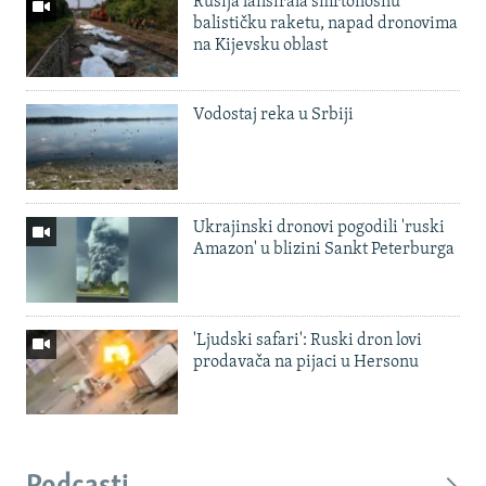
Rusija lansirala smrtonosnu
balističku raketu, napad dronovima
na Kijevsku oblast
Vodostaj reka u Srbiji
Ukrajinski dronovi pogodili 'ruski
Amazon' u blizini Sankt Peterburga
'Ljudski safari': Ruski dron lovi
prodavača na pijaci u Hersonu