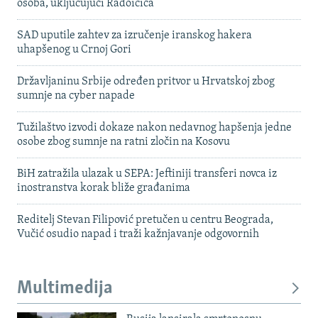
osoba, uključujući Radoičića
SAD uputile zahtev za izručenje iranskog hakera
uhapšenog u Crnoj Gori
Državljaninu Srbije određen pritvor u Hrvatskoj zbog
sumnje na cyber napade
Tužilaštvo izvodi dokaze nakon nedavnog hapšenja jedne
osobe zbog sumnje na ratni zločin na Kosovu
BiH zatražila ulazak u SEPA: Jeftiniji transferi novca iz
inostranstva korak bliže građanima
Reditelj Stevan Filipović pretučen u centru Beograda,
Vučić osudio napad i traži kažnjavanje odgovornih
Multimedija