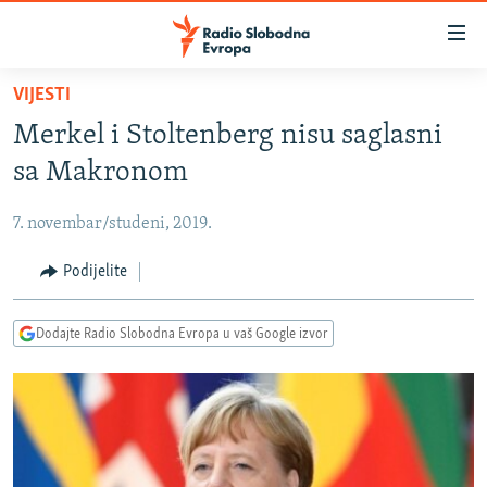
Dostupni
linkovi
Pređite
VIJESTI
na
VIJESTI
Merkel i Stoltenberg nisu saglasni
glavni
BOSNA I HERCEGOVINA
sadržaj
sa Makronom
SRBIJA
Pređite
na
7. novembar/studeni, 2019.
KOSOVO
glavnu
CRNA GORA
Podijelite
navigaciju
Pređite
VIZUELNO
na
Dodajte Radio Slobodna Evropa u vaš Google izvor
PODCASTI
VIDEO
pretragu
RAT U UKRAJINI
FOTOGALERIJE
KINA NA BALKANU
INFOGRAFIKE
RSE PRIČE IZ SVIJETA