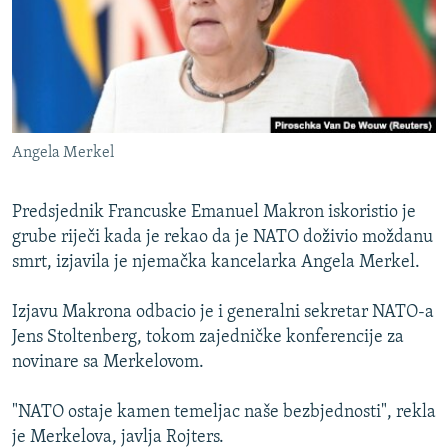
ISPRIČAJ MI
DNEVNO@RSE
SPECIJALI RSE
VIŠE OD NASLOVA
PRATITE NAS
Angela Merkel
GENOCID U SREBRENICI
POPLAVE I KLIZIŠTA U BIH 2024.
Predsjednik Francuske Emanuel Makron iskoristio je
TV LIBERTY
grube riječi kada je rekao da je NATO doživio moždanu
Sve RFE/RL stranice
smrt, izjavila je njemačka kancelarka Angela Merkel.
POST SCRIPTUM
MOJA EVROPA
Izjavu Makrona odbacio je i generalni sekretar NATO-a
Jens Stoltenberg, tokom zajedničke konferencije za
TRI DECENIJE OD RATA U BIH
novinare sa Merkelovom.
SVE KARTE DEJTONA
"NATO ostaje kamen temeljac naše bezbjednosti", rekla
NASTANAK I RASPAD JUGOSLAVIJE
je Merkelova, javlja Rojters.