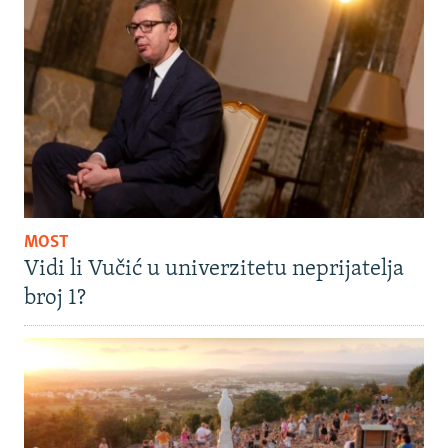
MOST
Vidi li Vučić u univerzitetu neprijatelja
broj 1?