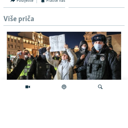
Podijelite
Pratite nas
Više priča
'Građanska smrt': Kremlj državljanstvo
koristi kao oružje protiv prognanih Rusa
Pretraživač