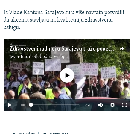
Iz Vlade Kantona Sarajevo su u više navrata potvrdili
da akcenat stavljaju na kvalitetniju zdravstvenu
uslugu.
Zdravstveni radnici u Sarajevu traže povećanje plata
Izvor
Radio Slobodna Evropa
No media source currently available
0:00
2:26