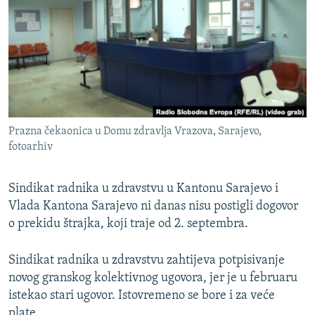
ISPRIČAJ MI
DNEVNO@RSE
SPECIJALI RSE
VIŠE OD NASLOVA
PRATITE NAS
GENOCID U SREBRENICI
Prazna čekaonica u Domu zdravlja Vrazova, Sarajevo,
POPLAVE I KLIZIŠTA U BIH 2024.
fotoarhiv
TV LIBERTY
Sve RFE/RL stranice
Sindikat radnika u zdravstvu u Kantonu Sarajevo i
POST SCRIPTUM
Vlada Kantona Sarajevo ni danas nisu postigli dogovor
MOJA EVROPA
o prekidu štrajka, koji traje od 2. septembra.
TRI DECENIJE OD RATA U BIH
Sindikat radnika u zdravstvu zahtijeva potpisivanje
SVE KARTE DEJTONA
novog granskog kolektivnog ugovora, jer je u februaru
NASTANAK I RASPAD JUGOSLAVIJE
istekao stari ugovor. Istovremeno se bore i za veće
plate.