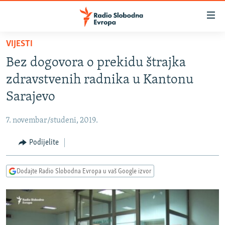
Dostupni
linkovi
Pređite
VIJESTI
na
VIJESTI
Bez dogovora o prekidu štrajka
glavni
BOSNA I HERCEGOVINA
sadržaj
zdravstvenih radnika u Kantonu
SRBIJA
Pređite
Sarajevo
na
KOSOVO
glavnu
7. novembar/studeni, 2019.
CRNA GORA
navigaciju
Pređite
Podijelite
VIZUELNO
na
PODCASTI
VIDEO
pretragu
Dodajte Radio Slobodna Evropa u vaš Google izvor
RAT U UKRAJINI
FOTOGALERIJE
KINA NA BALKANU
INFOGRAFIKE
RSE PRIČE IZ SVIJETA