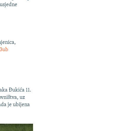
susjedne
jenica,
n3ub
aka Đukića 11.
ovništva, uz
ada je ubijena