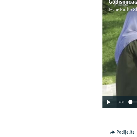
Godišnjica 
Izvor
Radio S
0:00
Podijelite