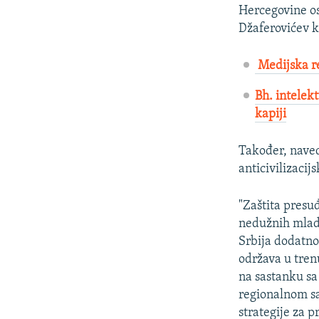
Hercegovine os
Džaferovićev k
Medijska re
Bh. intelekt
kapiji
Također, naved
anticivilizacijs
"Zaštita presu
nedužnih mladih
Srbija dodatno
održava u tren
na sastanku s
regionalnom sa
strategije za p