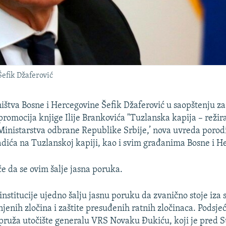
efik Džaferović
ištva Bosne i Hercegovine Šefik Džaferović u saopštenju za 
promocija knjige Ilije Brankovića "Tuzlanska kapija – režira
 Ministarstva odbrane Republike Srbije,’ nova uvreda poro
adića na Tuzlanskoj kapiji, kao i svim građanima Bosne i He
če da se ovim šalje jasna poruka.
 institucije ujedno šalju jasnu poruku da zvanično stoje iza
njenih zločina i zaštite presuđenih ratnih zločinaca. Podsje
ruža utočište generalu VRS Novaku Đukiću, koji je pred 