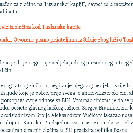
uđen za zločine na Tuzlanskoj kapiji", navodi se u saopšten
abineta.
vizija zločina kod Tuzlanske kapije
ualci: Otvoreno pismo prijateljima iz Srbije zbog laži o Tuz
eno je da je negiranje nedjela jednog presuđenog ratnog z
ki čin.
đenog ratnog zločinca, negiranje njegovog nedjela i vrijeđa
 ljude koje je pobio, prije svega je anticivilizacijski čin, al
 potkopava svoje odnose sa BiH. Vrhunac cinizma je da se 
utku posjete glavnog haškog tužioca Sergea Brammertza, ko
a predsjednikom Srbije Aleksandrom Vučićem iskazao nezad
radnjom. Kao član Predsjedništva, insistirat ću da se u ok
rocesuiranje ratnih zločina u BiH precizira politika Bosne i