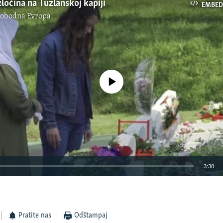
zločina na Tuzlanskoj kapiji
EMBED
lobodna Evropa
No media source currently available
3:38
EMBED
Pratite nas
Odštampaj