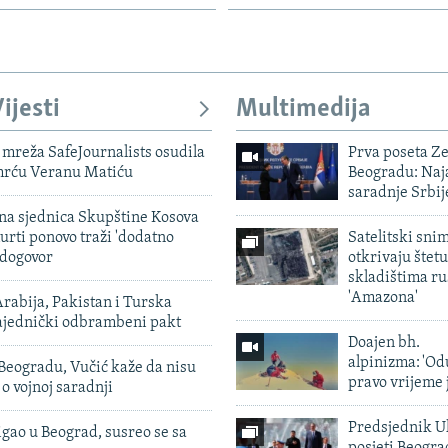
ijesti
Multimedija
mreža SafeJournalists osudila
Prva poseta Z
smrću Veranu Matiću
Beogradu: Naja
saradnje Srbij
vna sjednica Skupštine Kosova
urti ponovo traži 'dodatno
Satelitski sni
 dogovor
otkrivaju štetu
skladištima r
'Amazona'
rabija, Pakistan i Turska
zajednički odbrambeni pakt
Doajen bh.
alpinizma: 'Od
Beogradu, Vučić kaže da nisu
pravo vrijeme 
 o vojnoj saradnji
Predsjednik U
igao u Beograd, susreo se sa