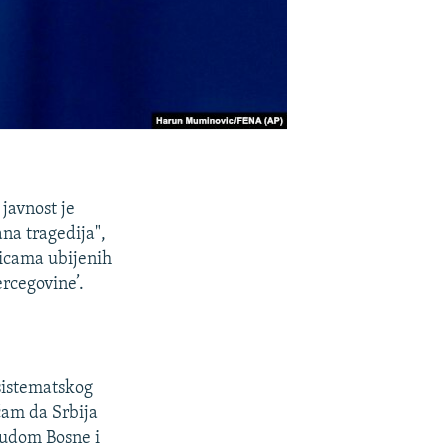
javnost je
na tragedija",
dicama ubijenih
rcegovine’.
 sistematskog
ćam da Srbija
Sudom Bosne i