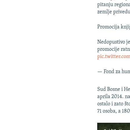
pitanju region
zemlje privedu
Promocija knji
Nedopustivo j
promocije ratn
pic.twitter.c
— Fond za hu
Sud Bosne i He
aprila 2014. na
ostalo i zato š
71 osoba, a 180