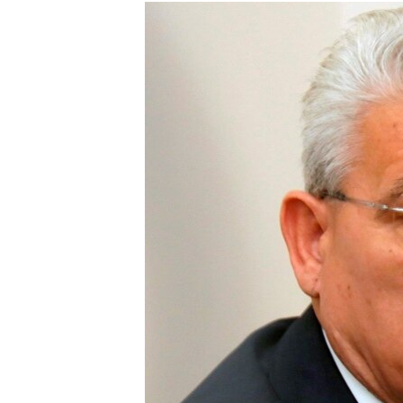
ISPRIČAJ MI
DNEVNO@RSE
SPECIJALI RSE
VIŠE OD NASLOVA
GENOCID U SREBRENICI
POPLAVE I KLIZIŠTA U BIH 2024.
TV LIBERTY
POST SCRIPTUM
MOJA EVROPA
TRI DECENIJE OD RATA U BIH
SVE KARTE DEJTONA
NASTANAK I RASPAD JUGOSLAVIJE