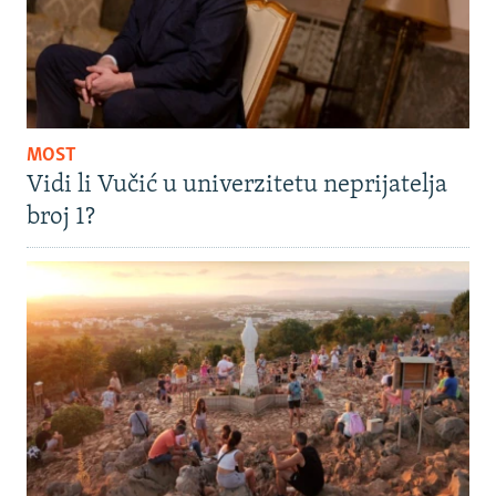
MOST
Vidi li Vučić u univerzitetu neprijatelja
broj 1?