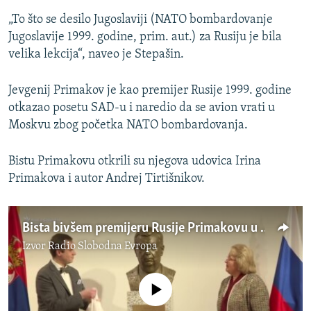
„To što se desilo Jugoslaviji (NATO bombardovanje
Jugoslavije 1999. godine, prim. aut.) za Rusiju je bila
velika lekcija“, naveo je Stepašin.
Jevgenij Primakov je kao premijer Rusije 1999. godine
otkazao posetu SAD-u i naredio da se avion vrati u
Moskvu zbog početka NATO bombardovanja.
Bistu Primakovu otkrili su njegova udovica Irina
Primakova i autor Andrej Tirtišnikov.
Bista bivšem premijeru Rusije Primakovu u Beogradu
Izvor
Radio Slobodna Evropa
No media source currently available