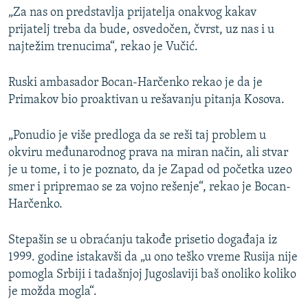
„Za nas on predstavlja prijatelja onakvog kakav
prijatelj treba da bude, osvedočen, čvrst, uz nas i u
najtežim trenucima“, rekao je Vučić.
Ruski ambasador Bocan-Harčenko rekao je da je
Primakov bio proaktivan u rešavanju pitanja Kosova.
„Ponudio je više predloga da se reši taj problem u
okviru međunarodnog prava na miran način, ali stvar
je u tome, i to je poznato, da je Zapad od početka uzeo
smer i pripremao se za vojno rešenje“, rekao je Bocan-
Harčenko.
Stepašin se u obraćanju takođe prisetio događaja iz
1999. godine istakavši da „u ono teško vreme Rusija nije
pomogla Srbiji i tadašnjoj Jugoslaviji baš onoliko koliko
je možda mogla“.