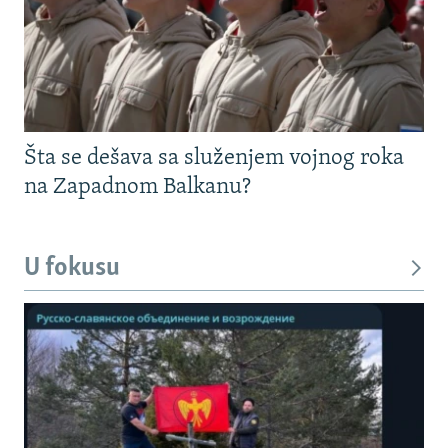
Šta se dešava sa služenjem vojnog roka
na Zapadnom Balkanu?
U fokusu