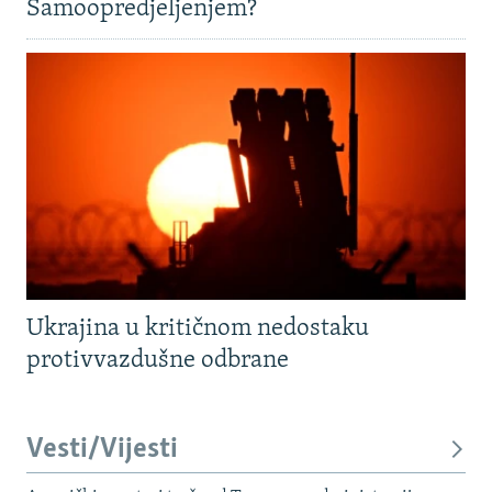
Samoopredjeljenjem?
Ukrajina u kritičnom nedostaku
protivvazdušne odbrane
Vesti/Vijesti