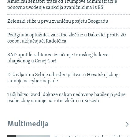
Američki senatori traže od Trumpove administracije
ponovno uvođenje sankcija zvaničnicima iz RS
Zelenski stiže u prvu zvaničnu posjetu Beogradu
Podignuta optužnica za ratne zločine u Đakovici protiv 20
osoba, uključujući Radoičića
SAD uputile zahtev za izručenje iranskog hakera
uhapšenog u Crnoj Gori
Državljaninu Srbije određen pritvor u Hrvatskoj zbog
sumnje na cyber napade
Tužilaštvo izvodi dokaze nakon nedavnog hapšenja jedne
osobe zbog sumnje na ratni zločin na Kosovu
Multimedija