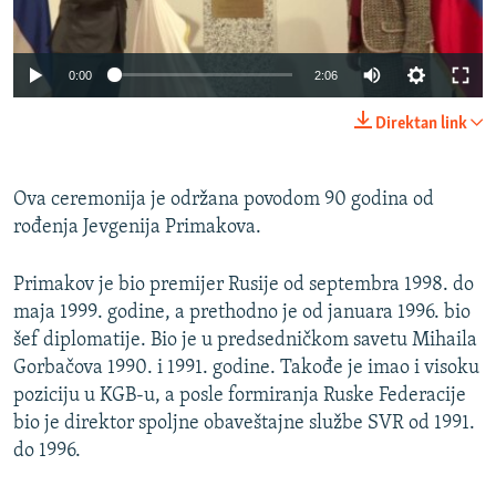
0:00
2:06
Direktan link
Ova ceremonija je održana povodom 90 godina od
rođenja Jevgenija Primakova.
Primakov je bio premijer Rusije od septembra 1998. do
maja 1999. godine, a prethodno je od januara 1996. bio
šef diplomatije. Bio je u predsedničkom savetu Mihaila
Gorbačova 1990. i 1991. godine. Takođe je imao i visoku
poziciju u KGB-u, a posle formiranja Ruske Federacije
bio je direktor spoljne obaveštajne službe SVR od 1991.
do 1996.