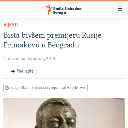
Dostupni
linkovi
Pređite
VIJESTI
na
VIJESTI
Bista bivšem premijeru Rusije
glavni
BOSNA I HERCEGOVINA
sadržaj
Primakovu u Beogradu
SRBIJA
Pređite
na
4. novembar/studeni, 2019.
KOSOVO
glavnu
CRNA GORA
Podijelite
navigaciju
Pređite
VIZUELNO
na
Dodajte Radio Slobodna Evropa u vaš Google izvor
PODCASTI
VIDEO
pretragu
RAT U UKRAJINI
FOTOGALERIJE
KINA NA BALKANU
INFOGRAFIKE
RSE PRIČE IZ SVIJETA