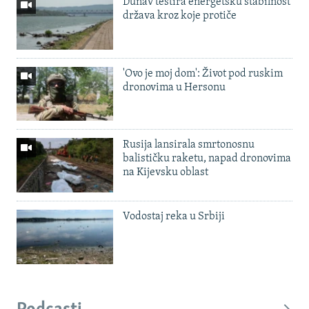
Dunav testira energetsku stabilnost
država kroz koje protiče
'Ovo je moj dom': Život pod ruskim
dronovima u Hersonu
Rusija lansirala smrtonosnu
balističku raketu, napad dronovima
na Kijevsku oblast
Vodostaj reka u Srbiji