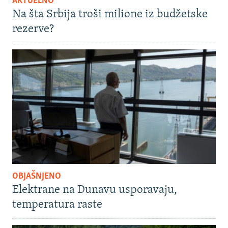
AKTUELNO
Na šta Srbija troši milione iz budžetske
rezerve?
OBJAŠNJENO
Elektrane na Dunavu usporavaju,
temperatura raste