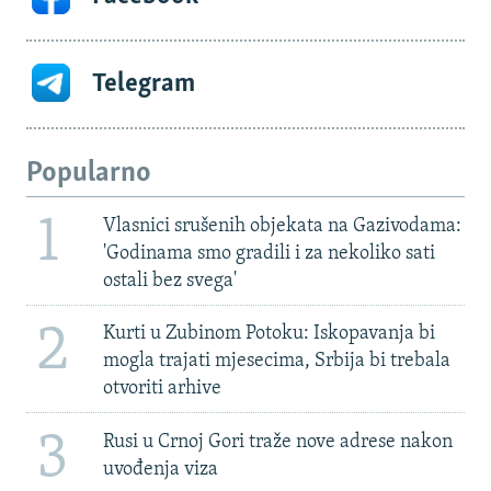
Telegram
Popularno
1
Vlasnici srušenih objekata na Gazivodama:
'Godinama smo gradili i za nekoliko sati
ostali bez svega'
2
Kurti u Zubinom Potoku: Iskopavanja bi
mogla trajati mjesecima, Srbija bi trebala
otvoriti arhive
3
Rusi u Crnoj Gori traže nove adrese nakon
uvođenja viza