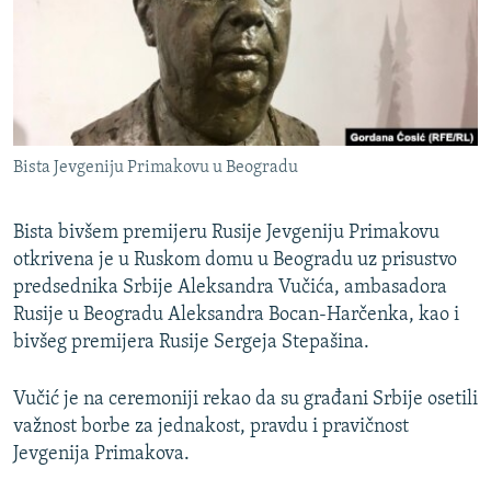
ISPRIČAJ MI
DNEVNO@RSE
SPECIJALI RSE
VIŠE OD NASLOVA
PRATITE NAS
Bista Jevgeniju Primakovu u Beogradu
GENOCID U SREBRENICI
POPLAVE I KLIZIŠTA U BIH 2024.
Bista bivšem premijeru Rusije Jevgeniju Primakovu
TV LIBERTY
otkrivena je u Ruskom domu u Beogradu uz prisustvo
Sve RFE/RL stranice
predsednika Srbije Aleksandra Vučića, ambasadora
POST SCRIPTUM
Rusije u Beogradu Aleksandra Bocan-Harčenka, kao i
MOJA EVROPA
bivšeg premijera Rusije Sergeja Stepašina.
TRI DECENIJE OD RATA U BIH
Vučić je na ceremoniji rekao da su građani Srbije osetili
SVE KARTE DEJTONA
važnost borbe za jednakost, pravdu i pravičnost
Jevgenija Primakova.
NASTANAK I RASPAD JUGOSLAVIJE