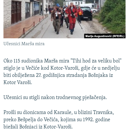
ISPRIČAJ MI
DNEVNO@RSE
SPECIJALI RSE
VIŠE OD NASLOVA
PRATITE NAS
Učesnici Marša mira
GENOCID U SREBRENICI
POPLAVE I KLIZIŠTA U BIH 2024.
Oko 115 sudionika Marša mira "Tihi hod za veliku bol"
TV LIBERTY
stiglo je u Večiće kod Kotor-Varoši, gdje će u nedjelju
Sve RFE/RL stranice
biti obilježena 27. godišnjica stradanja Bošnjaka iz
POST SCRIPTUM
Kotor Varoši.
MOJA EVROPA
Učesnici su stigli nakon trodnevnog pješačenja.
TRI DECENIJE OD RATA U BIH
SVE KARTE DEJTONA
Prošli su dionicama od Karaule, u blizini Travnika,
NASTANAK I RASPAD JUGOSLAVIJE
preko Bešpelja do Večića, kojima su 1992. godine
bježali Bošnjaci iz Kotor-Varoši.