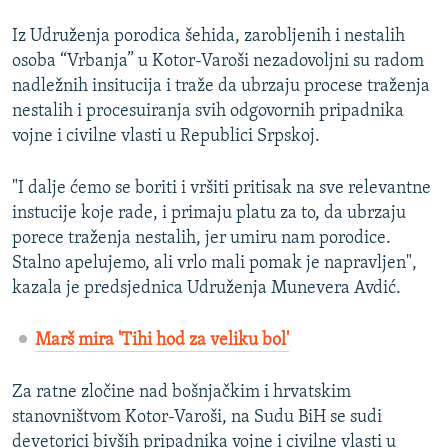
Iz Udruženja porodica šehida, zarobljenih i nestalih
osoba “Vrbanja” u Kotor-Varoši nezadovoljni su radom
nadležnih insitucija i traže da ubrzaju procese traženja
nestalih i procesuiranja svih odgovornih pripadnika
vojne i civilne vlasti u Republici Srpskoj.
"I dalje ćemo se boriti i vršiti pritisak na sve relevantne
instucije koje rade, i primaju platu za to, da ubrzaju
porece traženja nestalih, jer umiru nam porodice.
Stalno apelujemo, ali vrlo mali pomak je napravljen",
kazala je predsjednica Udruženja Munevera Avdić.
Marš mira 'Tihi hod za veliku bol'
Za ratne zločine nad bošnjačkim i hrvatskim
stanovništvom Kotor-Varoši, na Sudu BiH se sudi
devetorici bivših pripadnika vojne i civilne vlasti u