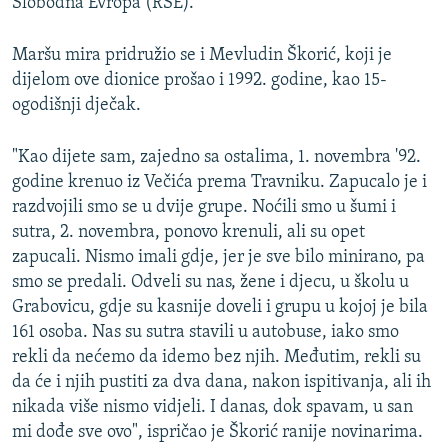
Slobodna Evropa (RSE).
Maršu mira pridružio se i Mevludin Škorić, koji je
dijelom ove dionice prošao i 1992. godine, kao 15-
ogodišnji dječak.
"Kao dijete sam, zajedno sa ostalima, 1. novembra '92.
godine krenuo iz Večića prema Travniku. Zapucalo je i
razdvojili smo se u dvije grupe. Noćili smo u šumi i
sutra, 2. novembra, ponovo krenuli, ali su opet
zapucali. Nismo imali gdje, jer je sve bilo minirano, pa
smo se predali. Odveli su nas, žene i djecu, u školu u
Grabovicu, gdje su kasnije doveli i grupu u kojoj je bila
161 osoba. Nas su sutra stavili u autobuse, iako smo
rekli da nećemo da idemo bez njih. Međutim, rekli su
da će i njih pustiti za dva dana, nakon ispitivanja, ali ih
nikada više nismo vidjeli. I danas, dok spavam, u san
mi dođe sve ovo", ispričao je Škorić ranije novinarima.