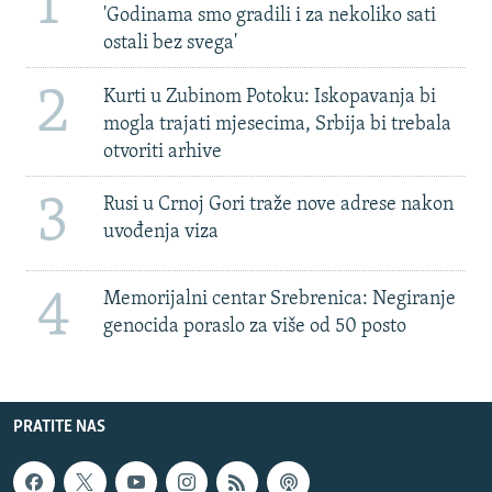
1
'Godinama smo gradili i za nekoliko sati
ostali bez svega'
2
Kurti u Zubinom Potoku: Iskopavanja bi
mogla trajati mjesecima, Srbija bi trebala
otvoriti arhive
3
Rusi u Crnoj Gori traže nove adrese nakon
uvođenja viza
4
Memorijalni centar Srebrenica: Negiranje
genocida poraslo za više od 50 posto
PRATITE NAS