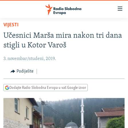
Dostupni
linkovi
Pređite
VIJESTI
na
VIJESTI
Učesnici Marša mira nakon tri dana
glavni
BOSNA I HERCEGOVINA
sadržaj
stigli u Kotor Varoš
SRBIJA
Pređite
na
3. novembar/studeni, 2019.
KOSOVO
glavnu
CRNA GORA
Podijelite
navigaciju
Pređite
VIZUELNO
na
Dodajte Radio Slobodna Evropa u vaš Google izvor
PODCASTI
VIDEO
pretragu
RAT U UKRAJINI
FOTOGALERIJE
KINA NA BALKANU
INFOGRAFIKE
RSE PRIČE IZ SVIJETA