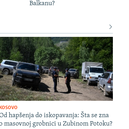
Balkanu?
KOSOVO
Od hapšenja do iskopavanja: Šta se zna
o masovnoj grobnici u Zubinom Potoku?