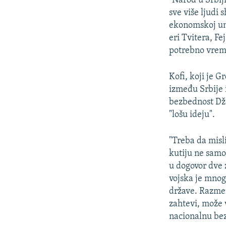
"Narod u Srbij
sve više ljudi 
ekonomskoj uni
eri Tvitera, Fe
potrebno vreme
Kofi, koji je G
između Srbije 
bezbednost Džo
"lošu ideju".
"Treba da misl
kutiju ne samo
u dogovor dve 
vojska je mnog
države. Razmen
zahtevi, može 
nacionalnu bez