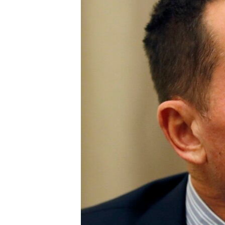
ISPRIČAJ MI
DNEVNO@RSE
SPECIJALI RSE
VIŠE OD NASLOVA
GENOCID U SREBRENICI
POPLAVE I KLIZIŠTA U BIH 2024.
TV LIBERTY
POST SCRIPTUM
MOJA EVROPA
TRI DECENIJE OD RATA U BIH
SVE KARTE DEJTONA
NASTANAK I RASPAD JUGOSLAVIJE