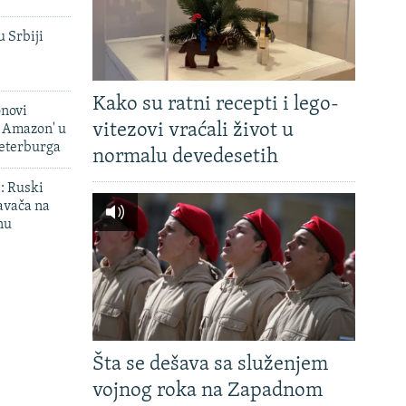
u Srbiji
Kako su ratni recepti i lego-
onovi
vitezovi vraćali život u
i Amazon' u
Peterburga
normalu devedesetih
': Ruski
avača na
nu
Šta se dešava sa služenjem
vojnog roka na Zapadnom