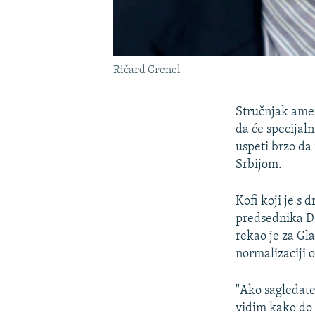
Ričard Grenel
Stručnjak amer
da će specijal
uspeti brzo da
Srbijom.
Kofi koji je s
predsednika D
rekao je za Gl
normalizaciji 
"Ako sagledate 
vidim kako do 