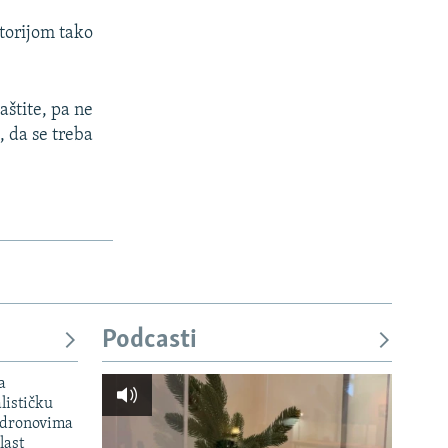
itorijom tako
aštite, pa ne
, da se treba
Podcasti
a
lističku
 dronovima
last