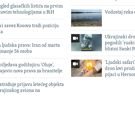
zgled glasačkih listića na prvim
 novim tehnologijama u BiH
Vodostaj reka 
 savez Kosova traži poziciju
ka
Ukrajinski dr
pogodili 'rusk
 ljudska prava: Iran od marta
blizini Sankt 
jmanje 56 osoba
'Ljudski safari
ilježava godišnjicu 'Oluje',
dron lovi prod
ajavio nova prava za branitelje
pijaci u Herso
tražuje prijavu letećeg objekta
krajinskog aviona na