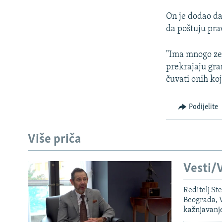
On je dodao da
da poštuju pra
"Ima mnogo zem
prekrajaju gra
čuvati onih koj
Podijelite
Više priča
Vesti/V
Reditelj St
Beograda, V
kažnjavanj