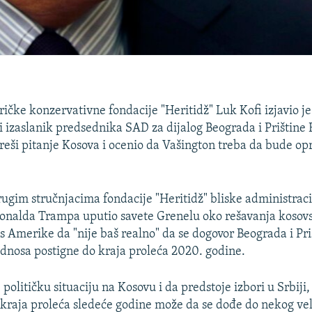
ičke konzervativne fondacije "Heritidž" Luk Kofi izjavio je
ni izaslanik predsednika SAD za dijalog Beograda i Prištine
 reši pitanje Kosova i ocenio da Vašington treba da bude op
 drugim stručnjacima fondacije "Heritidž" bliske administrac
onalda Trampa uputio savete Grenelu oko rešavanja kosovs
as Amerike da "nije baš realno" da se dogovor Beograda i Pri
odnosa postigne do kraja proleća 2020. godine.
političku situaciju na Kosovu i da predstoje izbori u Srbiji,
kraja proleća sledeće godine može da se dođe do nekog ve