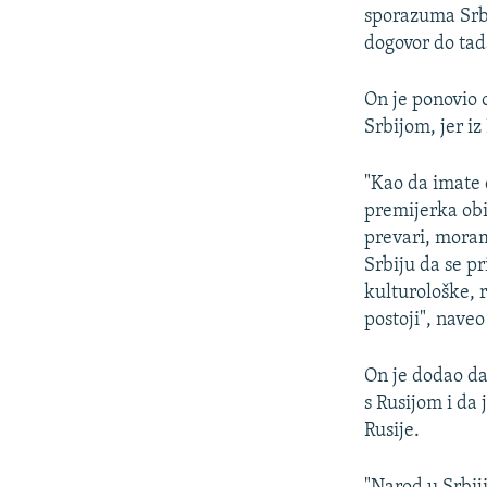
sporazuma Srb
dogovor do tada
On je ponovio 
Srbijom, jer iz
"Kao da imate 
premijerka obi
prevari, moram
Srbiju da se pr
kulturološke, 
postoji", naveo
On je dodao da
s Rusijom i da 
Rusije.