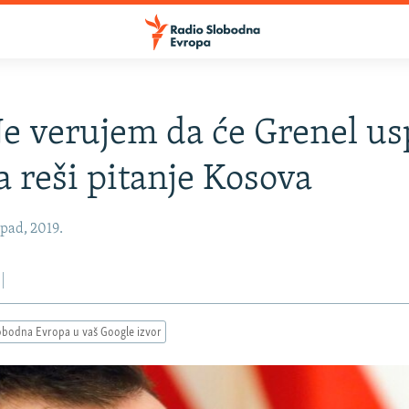
Ne verujem da će Grenel us
a reši pitanje Kosova
opad, 2019.
obodna Evropa u vaš Google izvor