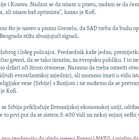
ije i Kosova. Nadam se da nisam u pravu, nadam se da ćem
, ali nisam baš optimista", kazao je Kofi.
ono što je naveo u pismu Grenelu, da SAD treba da budu op
 Beograda stižu zbunjujući signali.
dobrog i lošeg policajca. Predsednik kaže jedno, premijerk
čno govori, da se tako izrazim, za evropsku publiku. I to n
o držati oči širom otvorene. Naravno da treba ostaviti otvo
idruži evroatlantskoj zajednici, ali moramo imati u vidu ist
religijske veze (Srbije) s Rusijom i ne možemo da se pretva
 je Kofi.
 se Srbija priključuje Evroazijskoj ekonomskoj uniji, održ
je to prvi put da se sistem S-400 vidi na nekoj vojnoj vežbi