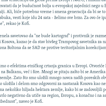
i ima tendenciju da gleda prema Evropi i NATO, i mislim 
shvatati da je budućnost bolja u evropskoj zajednici nego u 
ji. Ali, biće potrebno vreme i smena generacija da bi se to 
jsbuka, vesti koje idu 24 sata - želimo sve brzo. Za ovo će ip
", rekao je Kofi.
renela savetovao da "ne bude kartograf" i protivnik je razme
i Kosova, kazao je da stav bivšeg Trampovog savetnika za 
na Boltona da se SAD ne protive teritorijalnim korekcijam
imo o efektima etničkog crtanja granica u Evropi. Otvoriće
 na Balkanu, već i šire. Mnogi se pitaju zašto bi se Amerik
zemlje. Zato što smo uložili mnogo novca naših poreskih ob
o uložila i delom smo odgovorni za nastanak Kosova kao ne
a nekoliko hiljada hektara zemlje, kako bi se zadovoljili po
vrlo negativno da utiče na region, Evropu, a konačno i na 
bednost", naveo je Kofi.