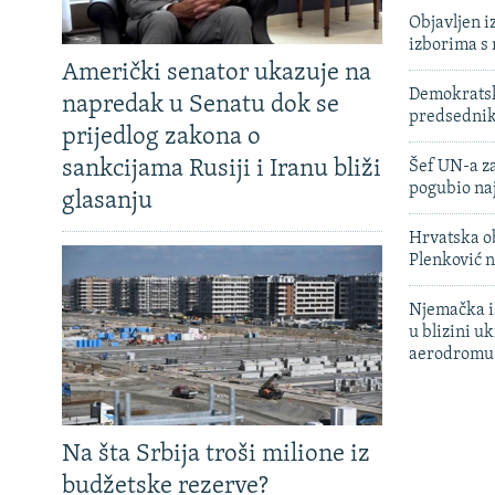
Objavljen i
izborima s
Američki senator ukazuje na
Demokratski
napredak u Senatu dok se
predsedni
prijedlog zakona o
sankcijama Rusiji i Iranu bliži
Šef UN-a za
pogubio na
glasanju
Hrvatska ob
Plenković n
Njemačka is
u blizini u
aerodromu
Na šta Srbija troši milione iz
budžetske rezerve?