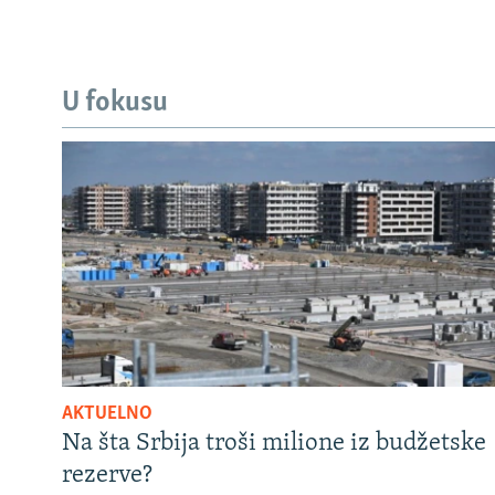
U fokusu
AKTUELNO
Na šta Srbija troši milione iz budžetske
rezerve?