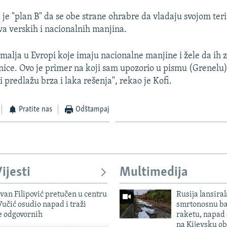
 je "plan B" da se obe strane ohrabre da vladaju svojom ter
va verskih i nacionalnih manjina.
alja u Evropi koje imaju nacionalne manjine i žele da ih z
nice. Ovo je primer na koji sam upozorio u pismu (Grenelu)
i predlažu brza i laka rešenja", rekao je Kofi.
Pratite nas
Odštampaj
ijesti
Multimedija
evan Filipović pretučen u centru
Rusija lansiral
učić osudio napad i traži
smrtonosnu ba
e odgovornih
raketu, napad
na Kijevsku ob