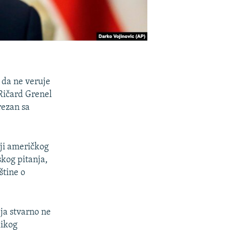
 da ne veruje
 Ričard Grenel
rezan sa
iji američkog
kog pitanja,
štine o
 ja stvarno ne
likog