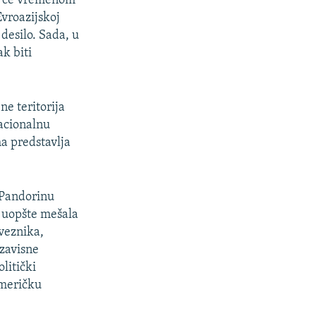
da će vremenom
Evroazijskoj
desilo. Sada, u
ak biti
ne teritorija
nacionalnu
a predstavlja
 Pandorinu
a uopšte mešala
veznika,
zavisne
litički
američku