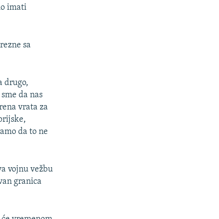
o imati
rezne sa
a drugo,
e sme da nas
rena vrata za
orijske,
ramo da to ne
ava vojnu vežbu
 van granica