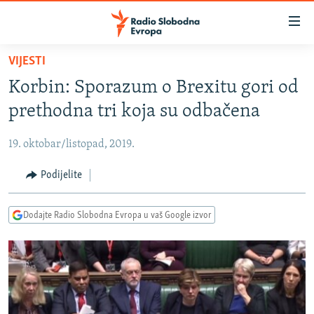
Dostupni
linkovi
Pređite
VIJESTI
na
VIJESTI
Korbin: Sporazum o Brexitu gori od
glavni
BOSNA I HERCEGOVINA
sadržaj
prethodna tri koja su odbačena
SRBIJA
Pređite
na
19. oktobar/listopad, 2019.
KOSOVO
glavnu
CRNA GORA
Podijelite
navigaciju
Pređite
VIZUELNO
na
Dodajte Radio Slobodna Evropa u vaš Google izvor
PODCASTI
VIDEO
pretragu
RAT U UKRAJINI
FOTOGALERIJE
KINA NA BALKANU
INFOGRAFIKE
RSE PRIČE IZ SVIJETA