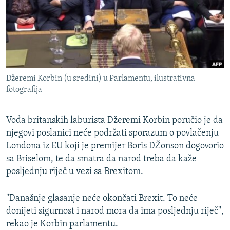
ISPRIČAJ MI
DNEVNO@RSE
SPECIJALI RSE
VIŠE OD NASLOVA
PRATITE NAS
Džeremi Korbin (u sredini) u Parlamentu, ilustrativna
GENOCID U SREBRENICI
fotografija
POPLAVE I KLIZIŠTA U BIH 2024.
Vođa britanskih laburista Džeremi Korbin poručio je da
TV LIBERTY
Sve RFE/RL stranice
njegovi poslanici neće podržati sporazum o povlačenju
POST SCRIPTUM
Londona iz EU koji je premijer Boris DŽonson dogovorio
MOJA EVROPA
sa Briselom, te da smatra da narod treba da kaže
posljednju riječ u vezi sa Brexitom.
TRI DECENIJE OD RATA U BIH
SVE KARTE DEJTONA
"Današnje glasanje neće okončati Brexit. To neće
donijeti sigurnost i narod mora da ima posljednju riječ",
NASTANAK I RASPAD JUGOSLAVIJE
rekao je Korbin parlamentu.