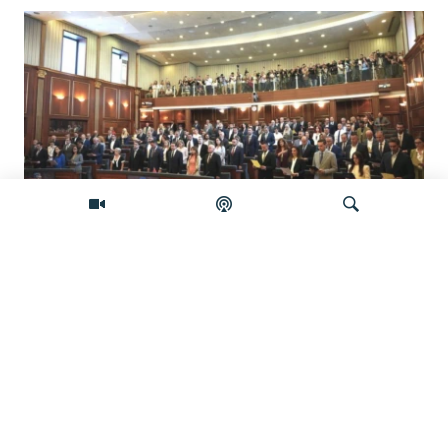
Šta će se desiti ako se Skupština Kosova
ne konstituiše do ponoći?
Pretraživač