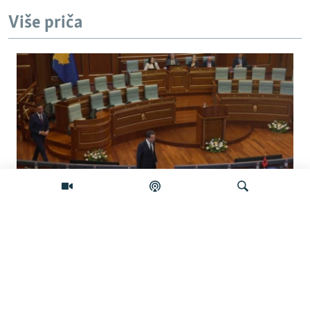
Više priča
Koliko je izgledan sporazum sa
Samoopredjeljenjem?
Pretraživač