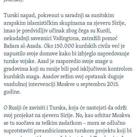
Turski napad, pokrenut u saradnji sa sunitskim
arapskim islamističkim skupinama na sjeveru Sirije,
imao je predvidljiv učinak zbog čega su Kurdi,
nekadašnji saveznici Vašingtona, zatražili pomoć
Bašara al-Asada. Oko 150.000 kurdskih civila već je
napustilo svoje domove kako bi izbjeglo napredovanje
turske vojske. Asad je rasporedio svoje snage u
gradovima koji su ranije bili pod isključivom kontrolom
kurdskih snaga. Asadov režim svoj opstanak duguje
vazdušnoj intervenciji Moskve u septembru 2015.
godine.
O Rusiji će zavisiti i Turska, koja će nastojati da održi
svoj projekat na sjeveru Sirije. No, kao arbitar Moskva
se tu suočava sa teškim zadatkom – mora se odlučno
suprotstaviti preambicioznom turskom projektu koji bi