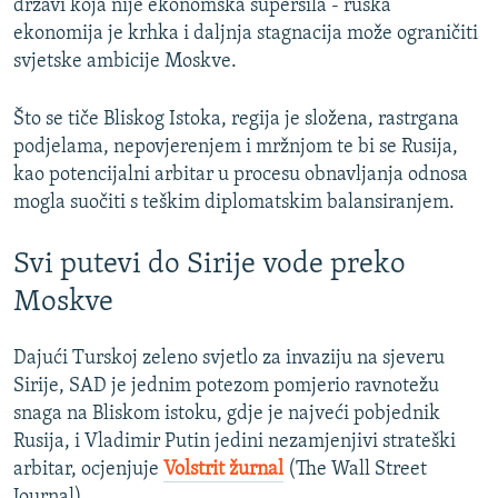
državi koja nije ekonomska supersila - ruska
ekonomija je krhka i daljnja stagnacija može ograničiti
svjetske ambicije Moskve.
Što se tiče Bliskog Istoka, regija je složena, rastrgana
podjelama, nepovjerenjem i mržnjom te bi se Rusija,
kao potencijalni arbitar u procesu obnavljanja odnosa
mogla suočiti s teškim diplomatskim balansiranjem.
Svi putevi do Sirije vode preko
Moskve
Dajući Turskoj zeleno svjetlo za invaziju na sjeveru
Sirije, SAD je jednim potezom pomjerio ravnotežu
snaga na Bliskom istoku, gdje je najveći pobjednik
Rusija, i Vladimir Putin jedini nezamjenjivi strateški
arbitar, ocjenjuje
Volstrit žurnal
(The Wall Street
Journal).