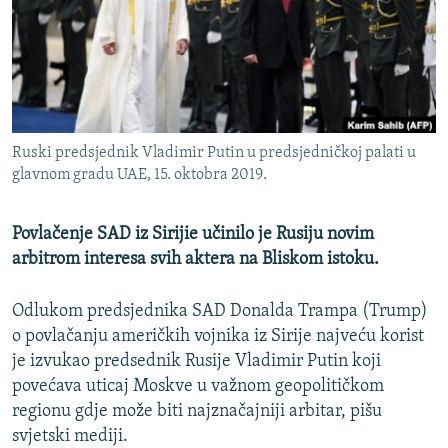
ISPRIČAJ MI
DNEVNO@RSE
SPECIJALI RSE
VIŠE OD NASLOVA
PRATITE NAS
Ruski predsjednik Vladimir Putin u predsjedničkoj palati u
GENOCID U SREBRENICI
glavnom gradu UAE, 15. oktobra 2019.
POPLAVE I KLIZIŠTA U BIH 2024.
Povlačenje SAD iz Sirijie učinilo je Rusiju novim
TV LIBERTY
Sve RFE/RL stranice
arbitrom interesa svih aktera na Bliskom istoku.
POST SCRIPTUM
MOJA EVROPA
Odlukom predsjednika SAD Donalda Trampa (Trump)
o povlačanju američkih vojnika iz Sirije najveću korist
TRI DECENIJE OD RATA U BIH
je izvukao predsednik Rusije Vladimir Putin koji
SVE KARTE DEJTONA
povećava uticaj Moskve u važnom geopolitičkom
regionu gdje može biti najznačajniji arbitar, pišu
NASTANAK I RASPAD JUGOSLAVIJE
svjetski mediji.