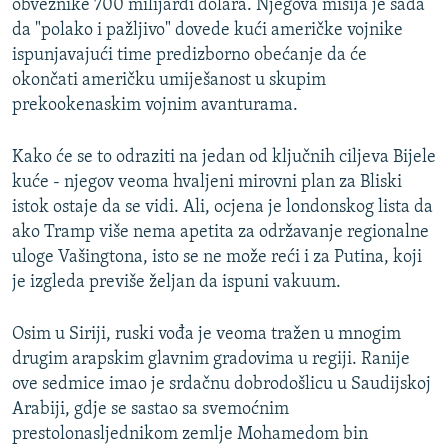
obveznike 700 milijardi dolara. Njegova misija je sada
da "polako i pažljivo" dovede kući američke vojnike
ispunjavajući time predizborno obećanje da će
okončati američku umiješanost u skupim
prekookenaskim vojnim avanturama.
Kako će se to odraziti na jedan od ključnih ciljeva Bijele
kuće - njegov veoma hvaljeni mirovni plan za Bliski
istok ostaje da se vidi. Ali, ocjena je londonskog lista da
ako Tramp više nema apetita za održavanje regionalne
uloge Vašingtona, isto se ne može reći i za Putina, koji
je izgleda previše željan da ispuni vakuum.
Osim u Siriji, ruski vođa je veoma tražen u mnogim
drugim arapskim glavnim gradovima u regiji. Ranije
ove sedmice imao je srdačnu dobrodošlicu u Saudijskoj
Arabiji, gdje se sastao sa svemoćnim
prestolonasljednikom zemlje Mohamedom bin