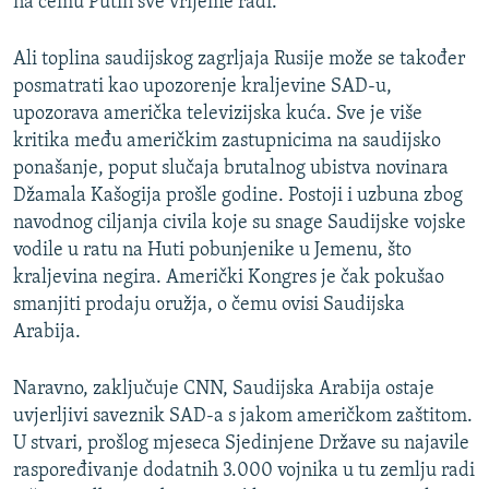
na čemu Putin sve vrijeme radi.
Ali toplina saudijskog zagrljaja Rusije može se također
posmatrati kao upozorenje kraljevine SAD-u,
upozorava američka televizijska kuća. Sve je više
kritika među američkim zastupnicima na saudijsko
ponašanje, poput slučaja brutalnog ubistva novinara
Džamala Kašogija prošle godine. Postoji i uzbuna zbog
navodnog ciljanja civila koje su snage Saudijske vojske
vodile u ratu na Huti pobunjenike u Jemenu, što
kraljevina negira. Američki Kongres je čak pokušao
smanjiti prodaju oružja, o čemu ovisi Saudijska
Arabija.
Naravno, zaključuje CNN, Saudijska Arabija ostaje
uvjerljivi saveznik SAD-a s jakom američkom zaštitom.
U stvari, prošlog mjeseca Sjedinjene Države su najavile
raspoređivanje dodatnih 3.000 vojnika u tu zemlju radi