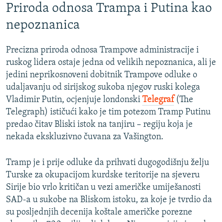
Priroda odnosa Trampa i Putina kao
nepoznanica
Precizna priroda odnosa Trampove administracije i
ruskog lidera ostaje jedna od velikih nepoznanica, ali je
jedini neprikosnoveni dobitnik Trampove odluke o
udaljavanju od sirijskog sukoba njegov ruski kolega
Vladimir Putin, ocjenjuje londonski
Telegraf
(The
Telegraph) ističući kako je tim potezom Tramp Putinu
predao čitav Bliski istok na tanjiru – regiju koja je
nekada ekskluzivno čuvana za Vašington.
Tramp je i prije odluke da prihvati dugogodišnju želju
Turske za okupacijom kurdske teritorije na sjeveru
Sirije bio vrlo kritičan u vezi američke umiješanosti
SAD-a u sukobe na Bliskom istoku, za koje je tvrdio da
su posljednjih decenija koštale američke porezne