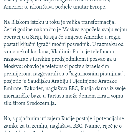
Americi; te iskorištava podjele unutar Evrope.
Na Bliskom istoku u toku je velika transformacija.
Četiri godine nakon što je Moskva započela svoju vojnu
operaciju u Siriji, Rusija će umjesto Amerike u regiji
postati ključni igrač i moćni posrednik. U razmaku od
samo nekoliko dana, Vladimir Putin je telefonom
razgovarao s turskim predsjednikom i pozvao ga u
Moskvu; obavio je telefonski poziv s izraelskim
premijerom, razgovarali su o "sigurnosnim pitanjima";
posjetio je Saudijsku Arabiju i Ujedinjene Arapske
Emirate. Također, naglašava BBC, Rusija danas iz svoje
mornaričke baze u Tartusu može demonstrirati vojnu
silu širom Sredozemlja.
No, s pojačanim uticajem Rusije postoje i potencijalne
zamke za tu zemlju, naglašava BBC. Naime, riječ je o