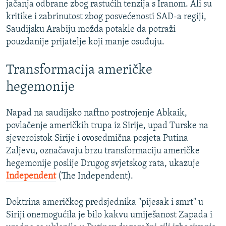
jačanja odbrane zbog rastućih tenzija s Iranom. Ali su
kritike i zabrinutost zbog posvećenosti SAD-a regiji,
Saudijsku Arabiju možda potakle da potraži
pouzdanije prijatelje koji manje osuđuju.
Transformacija američke
hegemonije
Napad na saudijsko naftno postrojenje Abkaik,
povlačenje američkih trupa iz Sirije, upad Turske na
sjeveroistok Sirije i ovosedmična posjeta Putina
Zaljevu, označavaju brzu transformaciju američke
hegemonije poslije Drugog svjetskog rata, ukazuje
Independent
(The Independent).
Doktrina američkog predsjednika "pijesak i smrt" u
Siriji onemogućila je bilo kakvu umiješanost Zapada i