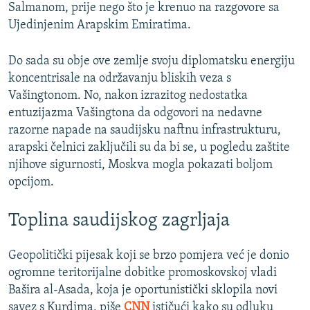
Salmanom, prije nego što je krenuo na razgovore sa
Ujedinjenim Arapskim Emiratima.
Do sada su obje ove zemlje svoju diplomatsku energiju
koncentrisale na održavanju bliskih veza s
Vašingtonom. No, nakon izrazitog nedostatka
entuzijazma Vašingtona da odgovori na nedavne
razorne napade na saudijsku naftnu infrastrukturu,
arapski čelnici zaključili su da bi se, u pogledu zaštite
njihove sigurnosti, Moskva mogla pokazati boljom
opcijom.
Toplina saudijskog zagrljaja
Geopolitički pijesak koji se brzo pomjera već je donio
ogromne teritorijalne dobitke promoskovskoj vladi
Bašira al-Asada, koja je oportunistički sklopila novi
savez s Kurdima, piše
CNN
ističući kako su odluku