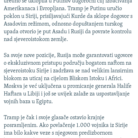
uredno se uklopila u Putinov dugoročni cilj izbacivanja
Amerikanaca i Evropljana. Tramp je Putinu uručio
poklon u Siriji, prisiljavajući Kurde da sklope dogovor s
Asadovim režimom, odnosno dopuštanjem turskog
upada otvorio je put Asadu i Rusiji da povrate kontrolu
nad sjeveroistokom zemlje.
Sa svoje nove pozicije, Rusija može garantovati ugovore
o ekskluzivnom pristupu području bogatom naftom na
sjeveroistoku Sirije i zadržava se nad velikim lansirnim
blokom za uticaj na cijelom Bliskom Istoku i Africi.
Moskva je već uključena u promicanje generala Halife
Haftara u Libiji i još se uvijek zalaže za uspostavljanje
vojnih baza u Egiptu.
Tramp je čak i svoje glasače ostavio krajnje
posramljenim. Ako povlačenje 1.000 vojnika iz Sirije
ima bilo kakve veze s njegovom predizbornom