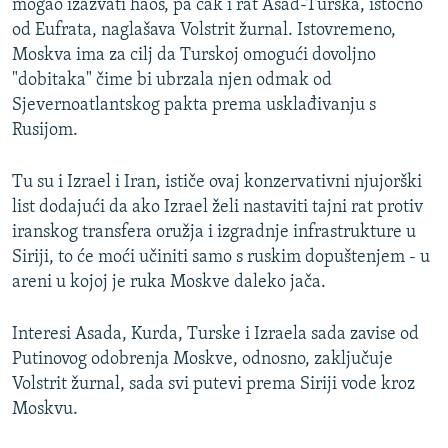
mogao izazvati haos, pa čak i rat Asad-Turska, istočno
od Eufrata, naglašava Volstrit žurnal. Istovremeno,
Moskva ima za cilj da Turskoj omogući dovoljno
"dobitaka" čime bi ubrzala njen odmak od
Sjevernoatlantskog pakta prema usklađivanju s
Rusijom.
Tu su i Izrael i Iran, ističe ovaj konzervativni njujorški
list dodajući da ako Izrael želi nastaviti tajni rat protiv
iranskog transfera oružja i izgradnje infrastrukture u
Siriji, to će moći učiniti samo s ruskim dopuštenjem - u
areni u kojoj je ruka Moskve daleko jača.
Interesi Asada, Kurda, Turske i Izraela sada zavise od
Putinovog odobrenja Moskve, odnosno, zaključuje
Volstrit žurnal, sada svi putevi prema Siriji vode kroz
Moskvu.