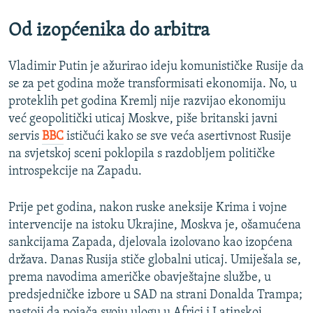
Od izopćenika do arbitra
Vladimir Putin je ažurirao ideju komunističke Rusije da
se za pet godina može transformisati ekonomija. No, u
proteklih pet godina Kremlj nije razvijao ekonomiju
već geopolitički uticaj Moskve, piše britanski javni
servis
BBC
ističući kako se sve veća asertivnost Rusije
na svjetskoj sceni poklopila s razdobljem političke
introspekcije na Zapadu.
Prije pet godina, nakon ruske aneksije Krima i vojne
intervencije na istoku Ukrajine, Moskva je, ošamućena
sankcijama Zapada, djelovala izolovano kao izopćena
država. Danas Rusija stiče globalni uticaj. Umiješala se,
prema navodima američke obavještajne službe, u
predsjedničke izbore u SAD na strani Donalda Trampa;
nastoji da pojača svoju ulogu u Africi i Latinskoj