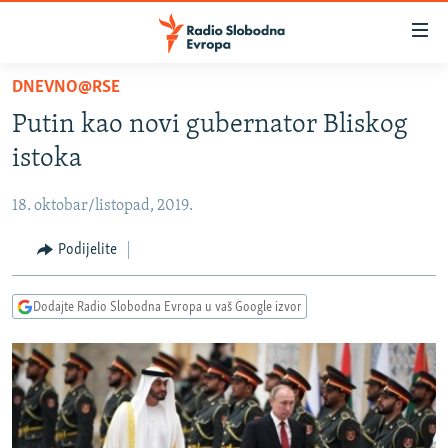
Dostupni
linkovi
Pređite
DNEVNO@RSE
na
VIJESTI
Putin kao novi gubernator Bliskog
glavni
BOSNA I HERCEGOVINA
sadržaj
istoka
SRBIJA
Pređite
na
18. oktobar/listopad, 2019.
KOSOVO
glavnu
CRNA GORA
Podijelite
navigaciju
Pređite
VIZUELNO
na
Dodajte Radio Slobodna Evropa u vaš Google izvor
PODCASTI
VIDEO
pretragu
RAT U UKRAJINI
FOTOGALERIJE
KINA NA BALKANU
INFOGRAFIKE
RSE PRIČE IZ SVIJETA