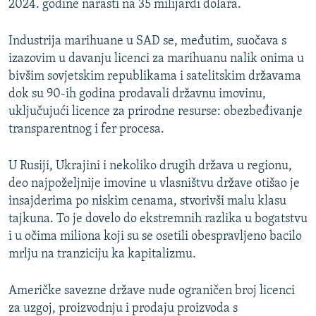
2024. godine narasti na 35 milijardi dolara.
Industrija marihuane u SAD se, međutim, suočava s
izazovim u davanju licenci za marihuanu nalik onima u
bivšim sovjetskim republikama i satelitskim državama
dok su 90-ih godina prodavali državnu imovinu,
uključujući licence za prirodne resurse: obezbeđivanje
transparentnog i fer procesa.
U Rusiji, Ukrajini i nekoliko drugih država u regionu,
deo najpoželjnije imovine u vlasništvu države otišao je
insajderima po niskim cenama, stvorivši malu klasu
tajkuna. To je dovelo do ekstremnih razlika u bogatstvu
i u očima miliona koji su se osetili obespravljeno bacilo
mrlju na tranziciju ka kapitalizmu.
Američke savezne države nude ograničen broj licenci
za uzgoj, proizvodnju i prodaju proizvoda s