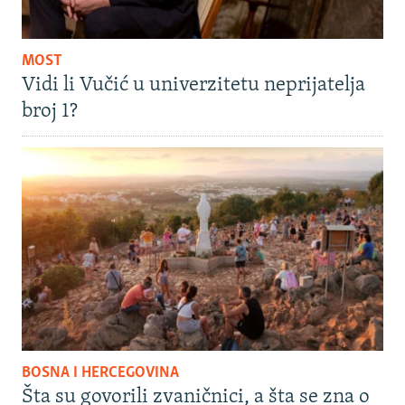
MOST
Vidi li Vučić u univerzitetu neprijatelja
broj 1?
BOSNA I HERCEGOVINA
Šta su govorili zvaničnici, a šta se zna o