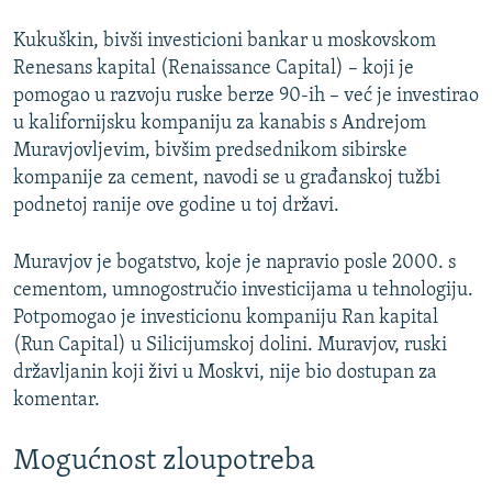
Kukuškin, bivši investicioni bankar u moskovskom
Renesans kapital (Renaissance Capital) – koji je
pomogao u razvoju ruske berze 90-ih – već je investirao
u kalifornijsku kompaniju za kanabis s Andrejom
Muravjovljevim, bivšim predsednikom sibirske
kompanije za cement, navodi se u građanskoj tužbi
podnetoj ranije ove godine u toj državi.
Muravjov je bogatstvo, koje je napravio posle 2000. s
cementom, umnogostručio investicijama u tehnologiju.
Potpomogao je investicionu kompaniju Ran kapital
(Run Capital) u Silicijumskoj dolini. Muravjov, ruski
državljanin koji živi u Moskvi, nije bio dostupan za
komentar.
Mogućnost zloupotreba