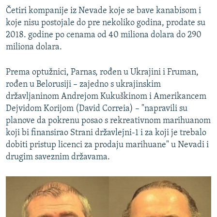
Četiri kompanije iz Nevade koje se bave kanabisom i
koje nisu postojale do pre nekoliko godina, prodate su
2018. godine po cenama od 40 miliona dolara do 290
miliona dolara.
Prema optužnici, Parnas, rođen u Ukrajini i Fruman,
rođen u Belorusiji – zajedno s ukrajinskim
državljaninom Andrejom Kukuškinom i Amerikancem
Dejvidom Korijom (David Correia) – "napravili su
planove da pokrenu posao s rekreativnom marihuanom
koji bi finansirao Strani državlejni-1 i za koji je trebalo
dobiti pristup licenci za prodaju marihuane" u Nevadi i
drugim saveznim državama.