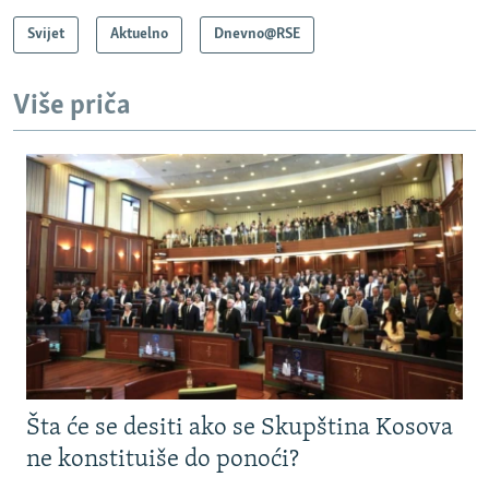
Svijet
Aktuelno
Dnevno@RSE
Više priča
Šta će se desiti ako se Skupština Kosova
ne konstituiše do ponoći?