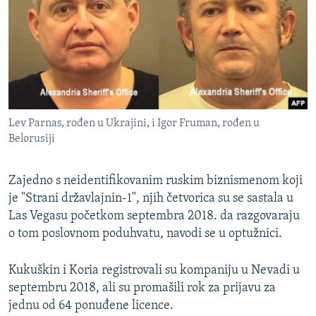
Lev Parnas, rođen u Ukrajini, i Igor Fruman, rođen u
Belorusiji
Zajedno s neidentifikovanim ruskim biznismenom koji
je "Strani državlajnin-1", njih četvorica su se sastala u
Las Vegasu početkom septembra 2018. da razgovaraju
o tom poslovnom poduhvatu, navodi se u optužnici.
Kukuškin i Koria registrovali su kompaniju u Nevadi u
septembru 2018, ali su promašili rok za prijavu za
jednu od 64 ponuđene licence.