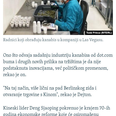
Radnici koji obrađuju kanabis u kompaniji u Las Vegasu.
Ono što odvaja sadašnju industriju kanabisa od dot.com
buma i drugih novih prilika na tržištima je da nije
podstaknuta inovacijama, već političkom promenom,
rekao je on.
"Na taj način, više lični na pad Berlinskog zida i
otvaranje trgovine s Kinom", rekao je Dejton.
Kineski lider Deng Sjaoping pokrenuo je krajem 70-ih
godina ekonomske reforme koje će osiromašenu