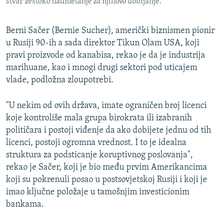
stvar žestoko nadmetanje za njihovo dobijanje.
Berni Sačer (Bernie Sucher), američki biznismen pionir
u Rusiji 90-ih a sada direktor Tikun Olam USA, koji
pravi proizvode od kanabisa, rekao je da je industrija
marihuane, kao i mnogi drugi sektori pod uticajem
vlade, podložna zloupotrebi.
"U nekim od ovih država, imate ograničen broj licenci
koje kontroliše mala grupa birokrata ili izabranih
političara i postoji viđenje da ako dobijete jednu od tih
licenci, postoji ogromna vrednost. I to je idealna
struktura za podsticanje koruptivnog poslovanja",
rekao je Sačer, koji je bio među prvim Amerikancima
koji su pokrenuli posao u postsovjetskoj Rusiji i koji je
imao ključne položaje u tamošnjim investicionim
bankama.