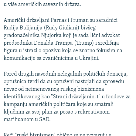
u više američkih saveznih država.
Američki državljani Parnas i Fruman su saradnici
Rudija Đulijanija (Rudy Giuliani) bivšeg
gradonačelnika Njujorka koji je sada lični advokat
predsednika Donalda Trampa (Trump) i središnja
figura u istrazi o opozivu koja se znatno fokusira na
komunikacije sa zvaničnicima u Ukrajini.
Pored drugih navodnih nelegalnih političkih donacija,
optužnica tvrdi da su optuženi nastojali da sprovedu
novac od neimenovanog ruskog biznismena
identifikovanog kao "Strani državljanin-1" u fondove za
kampanju američkih političara koje su smatrali
ključnim za svoj plan za posao s rekreativnom
marihuanom u SAD.
Reči "ruski biznismen" obično se ne povezuju s