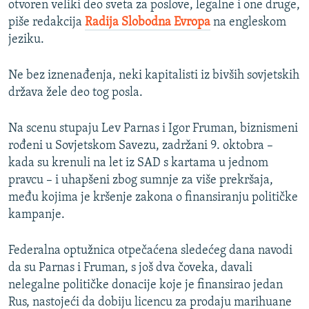
otvoren veliki deo sveta za poslove, legalne i one druge,
piše redakcija
Radija Slobodna Evropa
na engleskom
jeziku.
Ne bez iznenađenja, neki kapitalisti iz bivših sovjetskih
država žele deo tog posla.
Na scenu stupaju Lev Parnas i Igor Fruman, biznismeni
rođeni u Sovjetskom Savezu, zadržani 9. oktobra –
kada su krenuli na let iz SAD s kartama u jednom
pravcu – i uhapšeni zbog sumnje za više prekršaja,
među kojima je kršenje zakona o finansiranju političke
kampanje.
Federalna optužnica otpečaćena sledećeg dana navodi
da su Parnas i Fruman, s još dva čoveka, davali
nelegalne političke donacije koje je finansirao jedan
Rus, nastojeći da dobiju licencu za prodaju marihuane