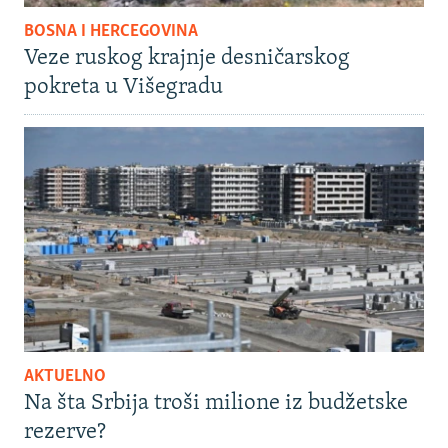
BOSNA I HERCEGOVINA
Veze ruskog krajnje desničarskog
pokreta u Višegradu
AKTUELNO
Na šta Srbija troši milione iz budžetske
rezerve?