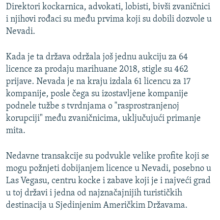
Direktori kockarnica, advokati, lobisti, bivši zvaničnici
i njihovi rođaci su među prvima koji su dobili dozvole u
Nevadi.
Kada je ta država održala još jednu aukciju za 64
licence za prodaju marihuane 2018, stigle su 462
prijave. Nevada je na kraju izdala 61 licencu za 17
kompanije, posle čega su izostavljene kompanije
podnele tužbe s tvrdnjama o "rasprostranjenoj
korupciji" među zvaničnicima, uključujući primanje
mita.
Nedavne transakcije su podvukle velike profite koji se
mogu požnjeti dobijanjem licence u Nevadi, posebno u
Las Vegasu, centru kocke i zabave koji je i najveći grad
u toj državi i jedna od najznačajnijih turističkih
destinacija u Sjedinjenim Američkim Državama.