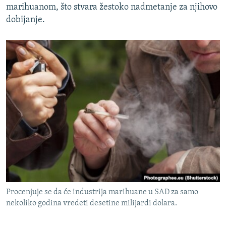
marihuanom, što stvara žestoko nadmetanje za njihovo
dobijanje.
Procenjuje se da će industrija marihuane u SAD za samo
nekoliko godina vredeti desetine milijardi dolara.