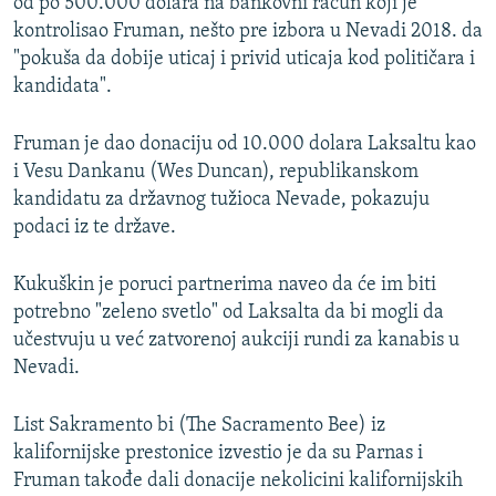
od po 500.000 dolara na bankovni račun koji je
kontrolisao Fruman, nešto pre izbora u Nevadi 2018. da
"pokuša da dobije uticaj i privid uticaja kod političara i
kandidata".
Fruman je dao donaciju od 10.000 dolara Laksaltu kao
i Vesu Dankanu (Wes Duncan), republikanskom
kandidatu za državnog tužioca Nevade, pokazuju
podaci iz te države.
Kukuškin je poruci partnerima naveo da će im biti
potrebno "zeleno svetlo" od Laksalta da bi mogli da
učestvuju u već zatvorenoj aukciji rundi za kanabis u
Nevadi.
List Sakramento bi (The Sacramento Bee) iz
kalifornijske prestonice izvestio je da su Parnas i
Fruman takođe dali donacije nekolicini kalifornijskih