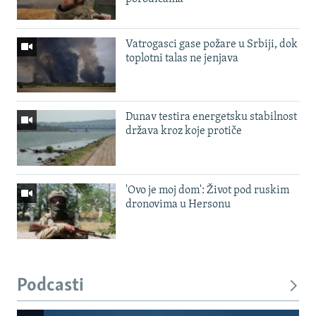
Vatrogasci gase požare u Srbiji, dok
toplotni talas ne jenjava
Dunav testira energetsku stabilnost
država kroz koje protiče
'Ovo je moj dom': Život pod ruskim
dronovima u Hersonu
Podcasti