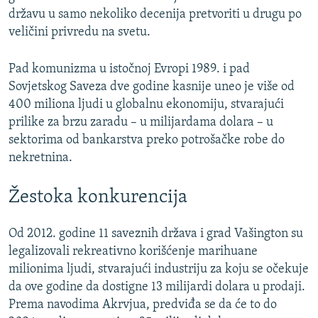
državu u samo nekoliko decenija pretvoriti u drugu po
veličini privredu na svetu.
Pad komunizma u istočnoj Evropi 1989. i pad
Sovjetskog Saveza dve godine kasnije uneo je više od
400 miliona ljudi u globalnu ekonomiju, stvarajući
prilike za brzu zaradu – u milijardama dolara – u
sektorima od bankarstva preko potrošačke robe do
nekretnina.
Žestoka konkurencija
Od 2012. godine 11 saveznih država i grad Vašington su
legalizovali rekreativno korišćenje marihuane
milionima ljudi, stvarajući industriju za koju se očekuje
da ove godine da dostigne 13 milijardi dolara u prodaji.
Prema navodima Akrvjua, predviđa se da će to do