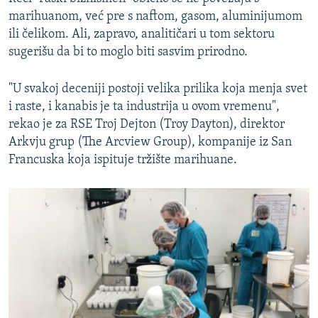
marihuanom, već pre s naftom, gasom, aluminijumom
ili čelikom. Ali, zapravo, analitičari u tom sektoru
sugerišu da bi to moglo biti sasvim prirodno.
"U svakoj deceniji postoji velika prilika koja menja svet
i raste, i kanabis je ta industrija u ovom vremenu",
rekao je za RSE Troj Dejton (Troy Dayton), direktor
Arkvju grup (The Arcview Group), kompanije iz San
Francuska koja ispituje tržište marihuane.