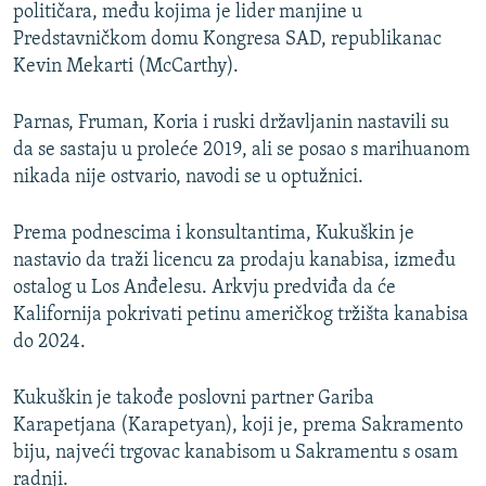
političara, među kojima je lider manjine u
Predstavničkom domu Kongresa SAD, republikanac
Kevin Mekarti (McCarthy).
Parnas, Fruman, Koria i ruski državljanin nastavili su
da se sastaju u proleće 2019, ali se posao s marihuanom
nikada nije ostvario, navodi se u optužnici.
Prema podnescima i konsultantima, Kukuškin je
nastavio da traži licencu za prodaju kanabisa, između
ostalog u Los Anđelesu. Arkvju predviđa da će
Kalifornija pokrivati petinu američkog tržišta kanabisa
do 2024.
Kukuškin je takođe poslovni partner Gariba
Karapetjana (Karapetyan), koji je, prema Sakramento
biju, najveći trgovac kanabisom u Sakramentu s osam
radnji.