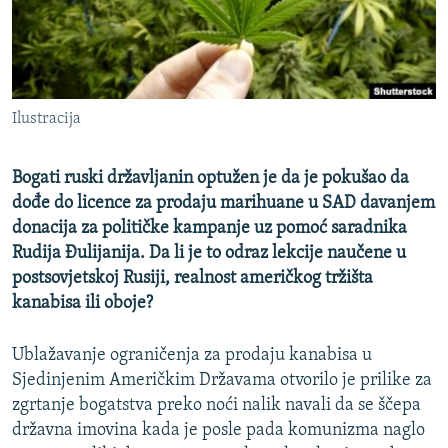
ISPRIČAJ MI
DNEVNO@RSE
SPECIJALI RSE
Ilustracija
VIŠE OD NASLOVA
PRATITE NAS
GENOCID U SREBRENICI
Bogati ruski državljanin optužen je da je pokušao da
POPLAVE I KLIZIŠTA U BIH 2024.
dođe do licence za prodaju marihuane u SAD davanjem
donacija za političke kampanje uz pomoć saradnika
TV LIBERTY
Sve RFE/RL stranice
Rudija Đulijanija. Da li je to odraz lekcije naučene u
POST SCRIPTUM
postsovjetskoj Rusiji, realnost američkog tržišta
kanabisa ili oboje?
MOJA EVROPA
TRI DECENIJE OD RATA U BIH
Ublažavanje ograničenja za prodaju kanabisa u
SVE KARTE DEJTONA
Sjedinjenim Američkim Državama otvorilo je prilike za
zgrtanje bogatstva preko noći nalik navali da se ščepa
NASTANAK I RASPAD JUGOSLAVIJE
državna imovina kada je posle pada komunizma naglo