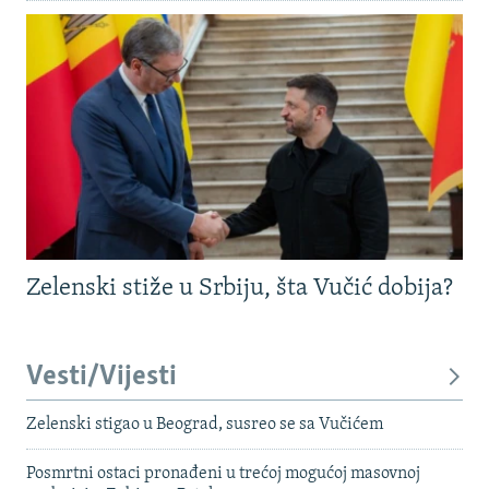
Zelenski stiže u Srbiju, šta Vučić dobija?
Vesti/Vijesti
Zelenski stigao u Beograd, susreo se sa Vučićem
Posmrtni ostaci pronađeni u trećoj mogućoj masovnoj