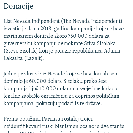
Donacije
List Nevada indipendent (The Nevada Independent)
izvestio je da su 2018. godine kompanije koje se bave
marihuanom donirale skoro 750.000 dolara za
guvernersku kampanju demokrate Stiva Sisolaka
(Steve Sisolak) koji je porazio republikanca Adama
Laksalta (Laxalt).
Jedno preduzeće iz Nevade koje se bavi kanabisom
doniralo je 60.000 dolara Sisolaku preko šest
kompanija i još 10.000 dolara na svoje ime kako bi
legalno zaobišlo ograničenja za doprinos političkim
kampanjama, pokazuju podaci iz te države.
Prema optužnici Parnasu i ostaloj trojci,
neidentifikovani ruski biznismen poslao je dve tranše