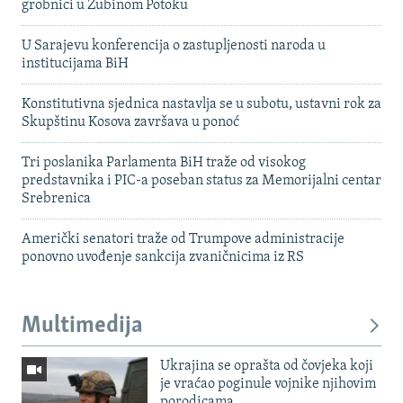
grobnici u Zubinom Potoku
U Sarajevu konferencija o zastupljenosti naroda u
institucijama BiH
Konstitutivna sjednica nastavlja se u subotu, ustavni rok za
Skupštinu Kosova završava u ponoć
Tri poslanika Parlamenta BiH traže od visokog
predstavnika i PIC-a poseban status za Memorijalni centar
Srebrenica
Američki senatori traže od Trumpove administracije
ponovno uvođenje sankcija zvaničnicima iz RS
Multimedija
Ukrajina se oprašta od čovjeka koji
je vraćao poginule vojnike njihovim
porodicama