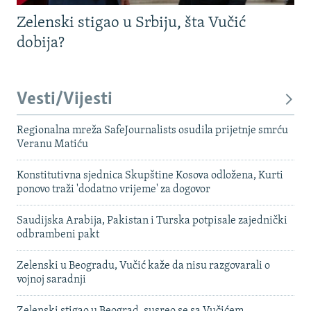
Zelenski stigao u Srbiju, šta Vučić
dobija?
Vesti/Vijesti
Regionalna mreža SafeJournalists osudila prijetnje smrću
Veranu Matiću
Konstitutivna sjednica Skupštine Kosova odložena, Kurti
ponovo traži 'dodatno vrijeme' za dogovor
Saudijska Arabija, Pakistan i Turska potpisale zajednički
odbrambeni pakt
Zelenski u Beogradu, Vučić kaže da nisu razgovarali o
vojnoj saradnji
Zelenski stigao u Beograd, susreo se sa Vučićem