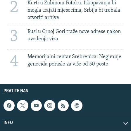
2
Kurti u Zubinom Potoku: Iskopavanja bi
mogla trajati mjesecima, Srbija bi trebala
otvoriti arhive
3
Rusi u Crnoj Gori traže nove adrese nakon
uvođenja viza
4
Memorijalni centar Srebrenica: Negiranje
genocida poraslo za više od 50 posto
PRATITE NAS
INFO