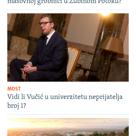
masovnoj grobnici u Zubinom Potoku?
MOST
Vidi li Vučić u univerzitetu neprijatelja
broj 1?