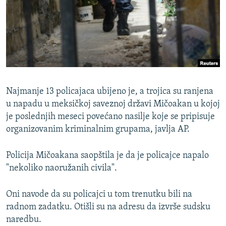
ISPRIČAJ MI
DNEVNO@RSE
SPECIJALI RSE
VIŠE OD NASLOVA
PRATITE NAS
GENOCID U SREBRENICI
Najmanje 13 policajaca ubijeno je, a trojica su ranjena
POPLAVE I KLIZIŠTA U BIH 2024.
u napadu u meksičkoj saveznoj državi Mičoakan u kojoj
je poslednjih meseci povećano nasilje koje se pripisuje
TV LIBERTY
Sve RFE/RL stranice
organizovanim kriminalnim grupama, javlja AP.
POST SCRIPTUM
MOJA EVROPA
Policija Mičoakana saopštila je da je policajce napalo
"nekoliko naoružanih civila".
TRI DECENIJE OD RATA U BIH
SVE KARTE DEJTONA
Oni navode da su policajci u tom trenutku bili na
radnom zadatku. Otišli su na adresu da izvrše sudsku
NASTANAK I RASPAD JUGOSLAVIJE
naredbu.