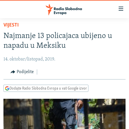
Dostupni
linkovi
Pređite
VIJESTI
na
VIJESTI
Najmanje 13 policajaca ubijeno u
glavni
BOSNA I HERCEGOVINA
sadržaj
napadu u Meksiku
SRBIJA
Pređite
na
14. oktobar/listopad, 2019.
KOSOVO
glavnu
CRNA GORA
Podijelite
navigaciju
Pređite
VIZUELNO
na
Dodajte Radio Slobodna Evropa u vaš Google izvor
PODCASTI
VIDEO
pretragu
RAT U UKRAJINI
FOTOGALERIJE
KINA NA BALKANU
INFOGRAFIKE
RSE PRIČE IZ SVIJETA