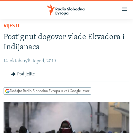
Dostupni
linkovi
Pređite
VIJESTI
na
VIJESTI
Postignut dogovor vlade Ekvadora i
glavni
BOSNA I HERCEGOVINA
sadržaj
Indijanaca
SRBIJA
Pređite
na
14. oktobar/listopad, 2019.
KOSOVO
glavnu
CRNA GORA
Podijelite
navigaciju
Pređite
VIZUELNO
na
Dodajte Radio Slobodna Evropa u vaš Google izvor
PODCASTI
VIDEO
pretragu
RAT U UKRAJINI
FOTOGALERIJE
KINA NA BALKANU
INFOGRAFIKE
RSE PRIČE IZ SVIJETA