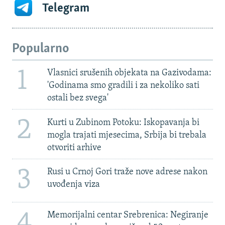
Telegram
Popularno
1
Vlasnici srušenih objekata na Gazivodama:
'Godinama smo gradili i za nekoliko sati
ostali bez svega'
2
Kurti u Zubinom Potoku: Iskopavanja bi
mogla trajati mjesecima, Srbija bi trebala
otvoriti arhive
3
Rusi u Crnoj Gori traže nove adrese nakon
uvođenja viza
4
Memorijalni centar Srebrenica: Negiranje