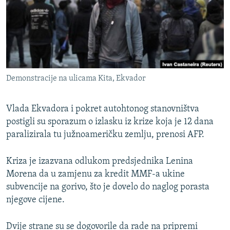
ISPRIČAJ MI
DNEVNO@RSE
SPECIJALI RSE
VIŠE OD NASLOVA
PRATITE NAS
Demonstracije na ulicama Kita, Ekvador
GENOCID U SREBRENICI
POPLAVE I KLIZIŠTA U BIH 2024.
Vlada Ekvadora i pokret autohtonog stanovništva
TV LIBERTY
postigli su sporazum o izlasku iz krize koja je 12 dana
Sve RFE/RL stranice
paralizirala tu južnoameričku zemlju, prenosi AFP.
POST SCRIPTUM
MOJA EVROPA
Kriza je izazvana odlukom predsjednika Lenina
Morena da u zamjenu za kredit MMF-a ukine
TRI DECENIJE OD RATA U BIH
subvencije na gorivo, što je dovelo do naglog porasta
SVE KARTE DEJTONA
njegove cijene.
NASTANAK I RASPAD JUGOSLAVIJE
Dvije strane su se dogovorile da rade na pripremi