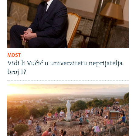
MOST
Vidi li Vučić u univerzitetu neprijatelja
broj 1?