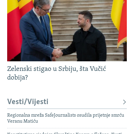
Zelenski stigao u Srbiju, šta Vučić
dobija?
Vesti/Vijesti
Regionalna mreža SafeJournalists osudila prijetnje smrću
Veranu Matiću