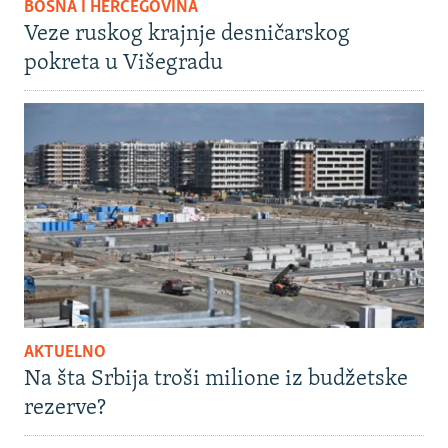
BOSNA I HERCEGOVINA
Veze ruskog krajnje desničarskog
pokreta u Višegradu
AKTUELNO
Na šta Srbija troši milione iz budžetske
rezerve?