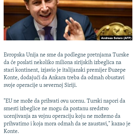
ISPRIČAJ MI
DNEVNO@RSE
SPECIJALI RSE
VIŠE OD NASLOVA
PRATITE NAS
GENOCID U SREBRENICI
Evropska Unija ne sme da podlegne pretnjama Turske
POPLAVE I KLIZIŠTA U BIH 2024.
da će poslati nekoliko miliona sirijskih izbeglica na
stari kontinent, izjavio je italijanski premijer Đuzepe
TV LIBERTY
Sve RFE/RL stranice
Konte, dodajući da Ankara treba da odmah obustavi
POST SCRIPTUM
svoje operacije u severnoj Siriji.
MOJA EVROPA
"EU ne može da prihvati ovu ucenu. Turski napori da
TRI DECENIJE OD RATA U BIH
smesti izbeglice ne mogu da postanu sredstvo
SVE KARTE DEJTONA
ucenjivanja za vojnu operaciju koju ne možemo da
prihvatimo i koja mora odmah da se zaustavi," kazao je
NASTANAK I RASPAD JUGOSLAVIJE
Konte.