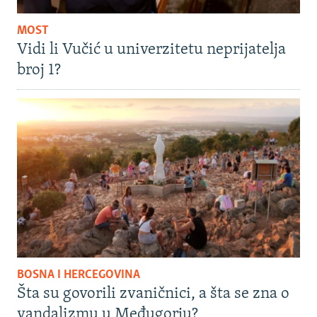
MOST
Vidi li Vučić u univerzitetu neprijatelja
broj 1?
BOSNA I HERCEGOVINA
Šta su govorili zvaničnici, a šta se zna o
vandalizmu u Međugorju?