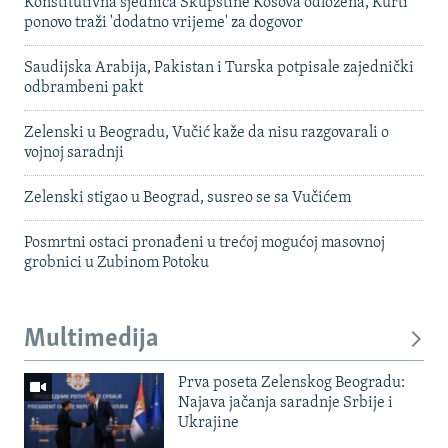
Konstitutivna sjednica Skupštine Kosova odložena, Kurti
ponovo traži 'dodatno vrijeme' za dogovor
Saudijska Arabija, Pakistan i Turska potpisale zajednički
odbrambeni pakt
Zelenski u Beogradu, Vučić kaže da nisu razgovarali o
vojnoj saradnji
Zelenski stigao u Beograd, susreo se sa Vučićem
Posmrtni ostaci pronađeni u trećoj mogućoj masovnoj
grobnici u Zubinom Potoku
Multimedija
Prva poseta Zelenskog Beogradu:
Najava jačanja saradnje Srbije i
Ukrajine