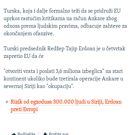
Turska, koja i dalje formalno teži da se pridruži EU
uprkos rastućim kritikama na račun Ankare zbog
odnosa prema ljudskim pravima, odbacuje zahteve za
okončanjem ofanzive.
Turski predsednik Redžep Tajip Erdoan je u četvrtak
zapretio EU da će
"otvoriti vrata i poslati 3,6 miliona izbeglica" na stari
kontinent ukoliko bude tretirala operacije Ankare u
severnoj Siriji kao "okupaciju".
Rizik od egzodusa 300.000 ljudi u Siriji, Erdoan
preti Evropi
Podijelite
Pratite nas