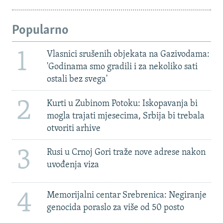
Popularno
1
Vlasnici srušenih objekata na Gazivodama:
'Godinama smo gradili i za nekoliko sati
ostali bez svega'
2
Kurti u Zubinom Potoku: Iskopavanja bi
mogla trajati mjesecima, Srbija bi trebala
otvoriti arhive
3
Rusi u Crnoj Gori traže nove adrese nakon
uvođenja viza
4
Memorijalni centar Srebrenica: Negiranje
genocida poraslo za više od 50 posto