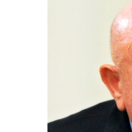
ISPRIČAJ MI
DNEVNO@RSE
SPECIJALI RSE
VIŠE OD NASLOVA
GENOCID U SREBRENICI
POPLAVE I KLIZIŠTA U BIH 2024.
TV LIBERTY
POST SCRIPTUM
MOJA EVROPA
TRI DECENIJE OD RATA U BIH
SVE KARTE DEJTONA
NASTANAK I RASPAD JUGOSLAVIJE