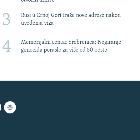
otvoriti arhive
3
Rusi u Crnoj Gori traže nove adrese nakon
uvođenja viza
4
Memorijalni centar Srebrenica: Negiranje
genocida poraslo za više od 50 posto