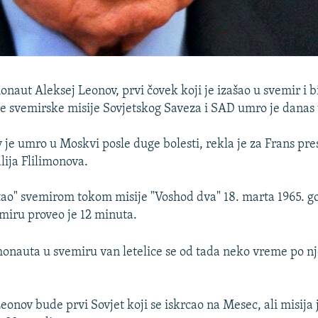
onaut Aleksej Leonov, prvi čovek koji je izašao u svemir i
e svemirske misije Sovjetskog Saveza i SAD umro je danas 
 je umro u Moskvi posle duge bolesti, rekla je za Frans pre
lija Flilimonova.
tao" svemirom tokom misije "Voshod dva" 18. marta 1965. go
iru proveo je 12 minuta.
onauta u svemiru van letelice se od tada neko vreme po n
eonov bude prvi Sovjet koji se iskrcao na Mesec, ali misija