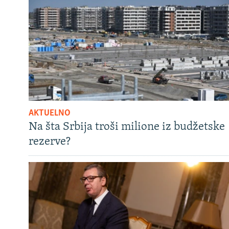
AKTUELNO
Na šta Srbija troši milione iz budžetske
rezerve?