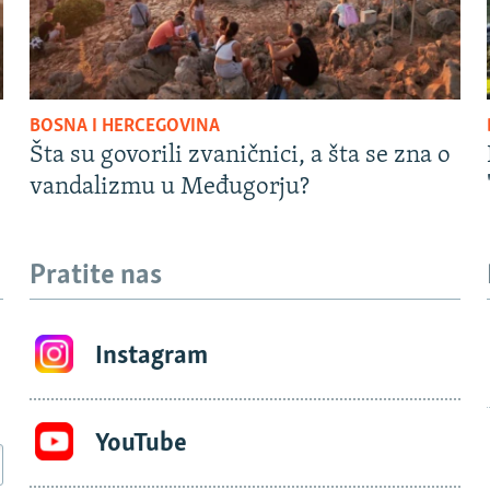
BOSNA I HERCEGOVINA
Šta su govorili zvaničnici, a šta se zna o
vandalizmu u Međugorju?
Pratite nas
Instagram
YouTube