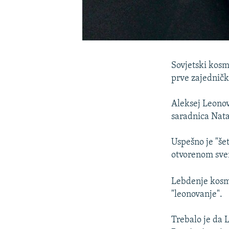
Sovjetski kosm
prve zajedničk
Aleksej Leonov
saradnica Nata
Uspešno je "še
otvorenom svem
Lebdenje kosm
"leonovanje".
Trebalo je da L