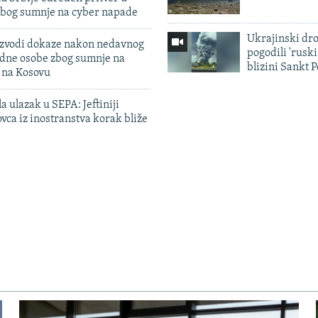
zbog sumnje na cyber napade
Ukrajinski dr
 izvodi dokaze nakon nedavnog
pogodili 'rusk
edne osobe zbog sumnje na
blizini Sankt 
n na Kosovu
a ulazak u SEPA: Jeftiniji
ovca iz inostranstva korak bliže