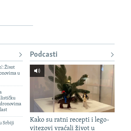
Podcasti
': Život
onovima u
a
lističku
 dronovima
last
Kako su ratni recepti i lego-
u Srbiji
vitezovi vraćali život u