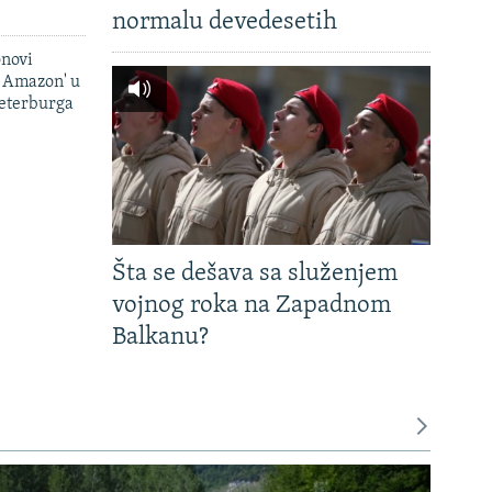
normalu devedesetih
onovi
i Amazon' u
Peterburga
Šta se dešava sa služenjem
vojnog roka na Zapadnom
Balkanu?