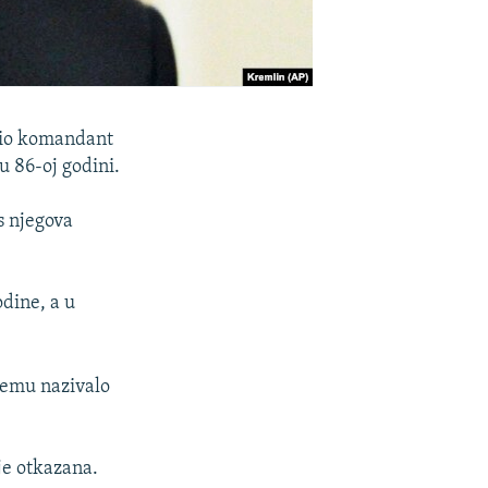
 bio komandant
u 86-oj godini.
s njegova
dine, a u
jemu nazivalo
 je otkazana.