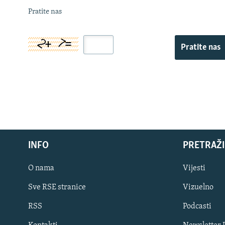
Pratite nas
Pratite nas
INFO
PRETRAŽI
O nama
Vijesti
Sve RSE stranice
Vizuelno
PRATITE NAS
RSS
Podcasti