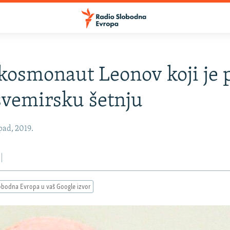
osmonaut Leonov koji je 
svemirsku šetnju
pad, 2019.
obodna Evropa u vaš Google izvor