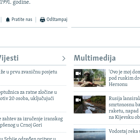
 1991. godine.
Pratite nas
Odštampaj
ijesti
Multimedija
iže u prvu zvaničnu posjetu
'Ovo je moj dom
pod ruskim dr
Hersonu
ptužnica za ratne zločine u
otiv 20 osoba, uključujući
Rusija lansiral
smrtonosnu ba
raketu, napad
na Kijevsku ob
 zahtev za izručenje iranskog
pšenog u Crnoj Gori
Vodostaj reka 
u Srbije određen pritvor u