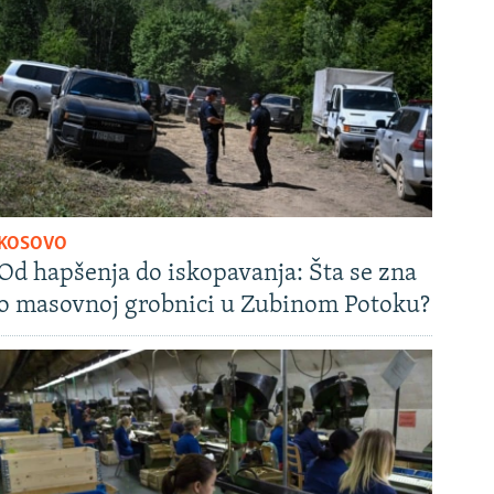
KOSOVO
Od hapšenja do iskopavanja: Šta se zna
o masovnoj grobnici u Zubinom Potoku?