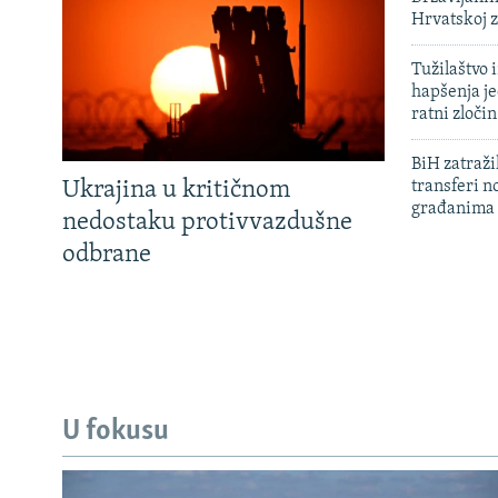
Hrvatskoj 
Tužilaštvo
hapšenja j
ratni zloči
BiH zatražil
Ukrajina u kritičnom
transferi n
građanima
nedostaku protivvazdušne
odbrane
U fokusu