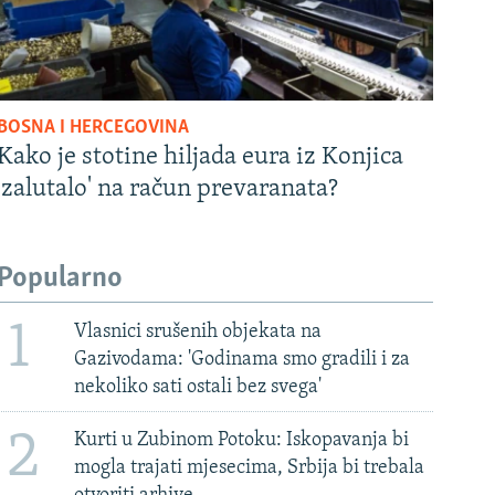
BOSNA I HERCEGOVINA
Kako je stotine hiljada eura iz Konjica
'zalutalo' na račun prevaranata?
Popularno
1
Vlasnici srušenih objekata na
Gazivodama: 'Godinama smo gradili i za
nekoliko sati ostali bez svega'
2
Kurti u Zubinom Potoku: Iskopavanja bi
mogla trajati mjesecima, Srbija bi trebala