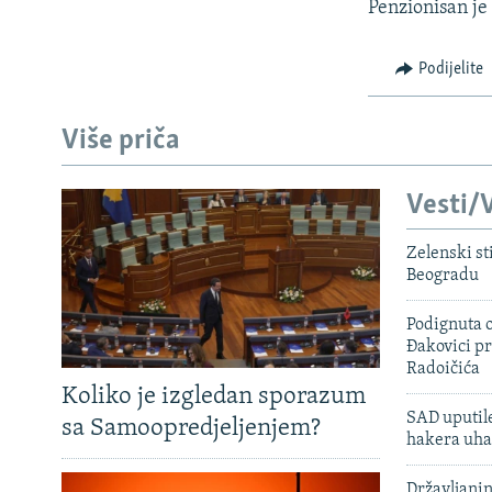
Penzionisan je
Podijelite
Više priča
Vesti/V
Zelenski st
Beogradu
Podignuta o
Đakovici pr
Radoičića
Koliko je izgledan sporazum
SAD uputile
sa Samoopredjeljenjem?
hakera uha
Državljanin