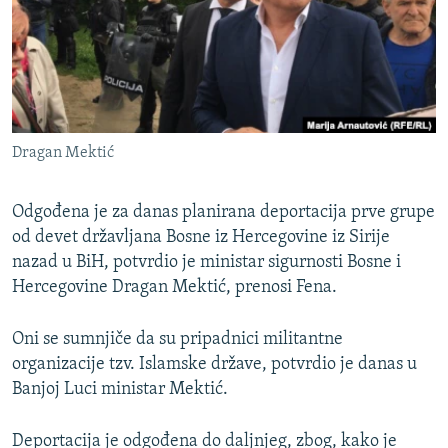
ISPRIČAJ MI
DNEVNO@RSE
SPECIJALI RSE
VIŠE OD NASLOVA
PRATITE NAS
Dragan Mektić
GENOCID U SREBRENICI
POPLAVE I KLIZIŠTA U BIH 2024.
Odgođena je za danas planirana deportacija prve grupe
TV LIBERTY
od devet državljana Bosne iz Hercegovine iz Sirije
Sve RFE/RL stranice
nazad u BiH, potvrdio je ministar sigurnosti Bosne i
POST SCRIPTUM
Hercegovine Dragan Mektić, prenosi Fena.
MOJA EVROPA
Oni se sumnjiče da su pripadnici militantne
TRI DECENIJE OD RATA U BIH
organizacije tzv. Islamske države, potvrdio je danas u
SVE KARTE DEJTONA
Banjoj Luci ministar Mektić.
NASTANAK I RASPAD JUGOSLAVIJE
Deportacija je odgođena do daljnjeg, zbog, kako je