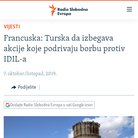
Dostupni
linkovi
Pređite
VIJESTI
na
VIJESTI
Francuska: Turska da izbegava
glavni
BOSNA I HERCEGOVINA
sadržaj
akcije koje podrivaju borbu protiv
SRBIJA
Pređite
IDIL-a
na
KOSOVO
glavnu
7. oktobar/listopad, 2019.
CRNA GORA
navigaciju
Pređite
Podijelite
VIZUELNO
na
PODCASTI
VIDEO
pretragu
Dodajte Radio Slobodna Evropa u vaš Google izvor
RAT U UKRAJINI
FOTOGALERIJE
KINA NA BALKANU
INFOGRAFIKE
RSE PRIČE IZ SVIJETA