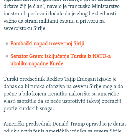
države čiji je član", navelo je francusko Ministarstvo
inostranih poslova i dodalo da je zbog bezbednosti
važno da strani militanti ostanu u pritvoru na
severoistoku Sirije.
Bombaški napad u severnoj Siriji
Senator Grem: Isključenje Turske iz NATO-a
ukoliko napadne Kurde
Turski predsednik Redžep Tajip Erdogan izjavio je
danas da bi turska ofanziva na severu Sirije mogla da
počne u bilo kojem trenutku nakon što su američke
vlasti saopštile da se neće usprotiviti takvoj operaciji
protiv kurdskih snaga.
Američki predsednik Donald Tramp opravdao je danas
odluku povlačenja američkih vojnika sa severa Sirije