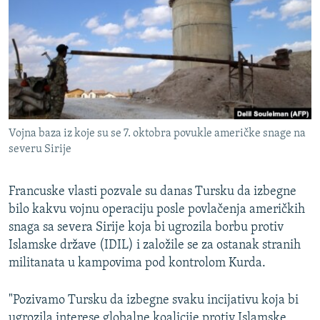
ISPRIČAJ MI
DNEVNO@RSE
SPECIJALI RSE
VIŠE OD NASLOVA
PRATITE NAS
GENOCID U SREBRENICI
Vojna baza iz koje su se 7. oktobra povukle američke snage na
POPLAVE I KLIZIŠTA U BIH 2024.
severu Sirije
TV LIBERTY
Sve RFE/RL stranice
Francuske vlasti pozvale su danas Tursku da izbegne
POST SCRIPTUM
bilo kakvu vojnu operaciju posle povlačenja američkih
MOJA EVROPA
snaga sa severa Sirije koja bi ugrozila borbu protiv
Islamske države (IDIL) i založile se za ostanak stranih
TRI DECENIJE OD RATA U BIH
militanata u kampovima pod kontrolom Kurda.
SVE KARTE DEJTONA
NASTANAK I RASPAD JUGOSLAVIJE
"Pozivamo Tursku da izbegne svaku incijativu koja bi
ugrozila interese globalne koalicije protiv Islamske