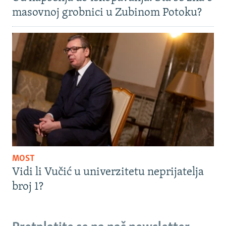
masovnoj grobnici u Zubinom Potoku?
MOST
Vidi li Vučić u univerzitetu neprijatelja
broj 1?