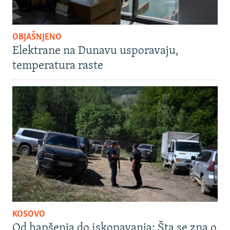
OBJAŠNJENO
Elektrane na Dunavu usporavaju,
temperatura raste
KOSOVO
Od hapšenja do iskopavanja: Šta se zna o