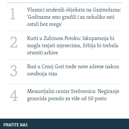
1
Vlasnici srušenih objekata na Gazivodama:
'Godinama smo gradili i za nekoliko sati
ostali bez svega'
2
Kurti u Zubinom Potoku: Iskopavanja bi
mogla trajati mjesecima, Srbija bi trebala
otvoriti arhive
3
Rusi u Crnoj Gori traže nove adrese nakon
uvođenja viza
4
Memorijalni centar Srebrenica: Negiranje
genocida poraslo za više od 50 posto
PRATITE NAS