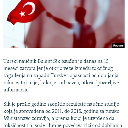
ISPRIČAJ MI
DNEVNO@RSE
SPECIJALI RSE
VIŠE OD NASLOVA
PRATITE NAS
GENOCID U SREBRENICI
POPLAVE I KLIZIŠTA U BIH 2024.
Turski naučnik Bulent Sik osuđen je danas na 15
TV LIBERTY
Sve RFE/RL stranice
meseci zatvora jer je otkrio veze između toksičnog
zagađenja na zapadu Turske i opasnosti od dobijanja
POST SCRIPTUM
raka, zato što je, kako je sud naveo, otkrio "poverljive
MOJA EVROPA
informacije".
TRI DECENIJE OD RATA U BIH
Sik je prošle godine saopštio rezultate naučne studije
SVE KARTE DEJTONA
koja je sprovedena od 2011. do 2015. godine za tursko
Ministarstvo zdravlja, a prema kojoj je utvrđeno da
NASTANAK I RASPAD JUGOSLAVIJE
toksičnost tla, vode i hrane povećava rizik od dobijanja