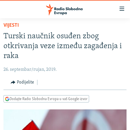
Dostupni
linkovi
Pređite
VIJESTI
na
VIJESTI
Turski naučnik osuđen zbog
glavni
BOSNA I HERCEGOVINA
sadržaj
otkrivanja veze između zagađenja i
SRBIJA
Pređite
raka
na
KOSOVO
glavnu
26. septembar/rujan, 2019.
CRNA GORA
navigaciju
Pređite
Podijelite
VIZUELNO
na
PODCASTI
VIDEO
pretragu
Dodajte Radio Slobodna Evropa u vaš Google izvor
RAT U UKRAJINI
FOTOGALERIJE
KINA NA BALKANU
INFOGRAFIKE
RSE PRIČE IZ SVIJETA