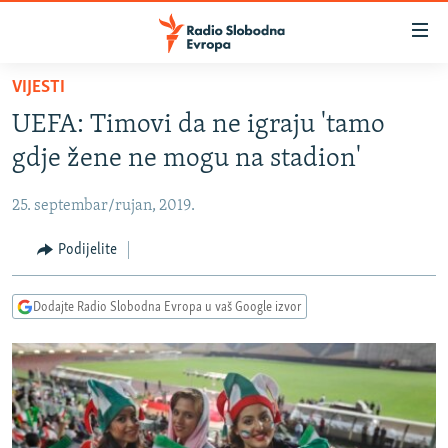
Dostupni
linkovi
Pređite
VIJESTI
na
VIJESTI
UEFA: Timovi da ne igraju 'tamo
glavni
BOSNA I HERCEGOVINA
sadržaj
gdje žene ne mogu na stadion'
SRBIJA
Pređite
na
25. septembar/rujan, 2019.
KOSOVO
glavnu
CRNA GORA
Podijelite
navigaciju
Pređite
VIZUELNO
na
Dodajte Radio Slobodna Evropa u vaš Google izvor
PODCASTI
VIDEO
pretragu
RAT U UKRAJINI
FOTOGALERIJE
KINA NA BALKANU
INFOGRAFIKE
RSE PRIČE IZ SVIJETA