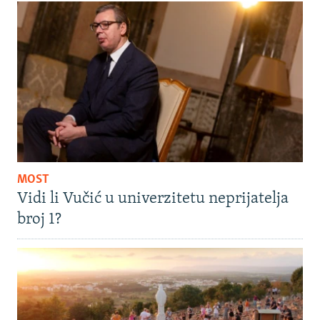
MOST
Vidi li Vučić u univerzitetu neprijatelja
broj 1?