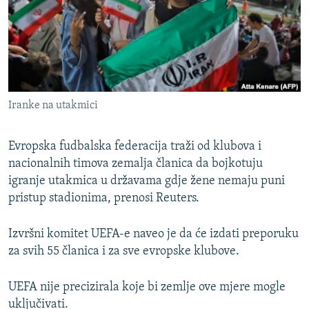
ISPRIČAJ MI
DNEVNO@RSE
SPECIJALI RSE
VIŠE OD NASLOVA
PRATITE NAS
Iranke na utakmici
GENOCID U SREBRENICI
POPLAVE I KLIZIŠTA U BIH 2024.
Evropska fudbalska federacija traži od klubova i
TV LIBERTY
nacionalnih timova zemalja članica da bojkotuju
Sve RFE/RL stranice
igranje utakmica u državama gdje žene nemaju puni
POST SCRIPTUM
pristup stadionima, prenosi Reuters.
MOJA EVROPA
Izvršni komitet UEFA-e naveo je da će izdati preporuku
TRI DECENIJE OD RATA U BIH
za svih 55 članica i za sve evropske klubove.
SVE KARTE DEJTONA
NASTANAK I RASPAD JUGOSLAVIJE
UEFA nije precizirala koje bi zemlje ove mjere mogle
uključivati.