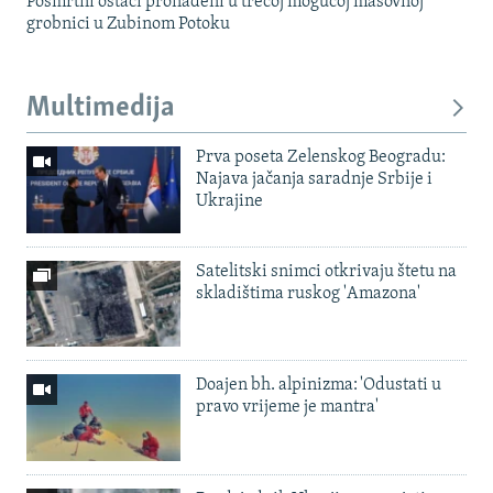
Posmrtni ostaci pronađeni u trećoj mogućoj masovnoj
grobnici u Zubinom Potoku
Multimedija
Prva poseta Zelenskog Beogradu:
Najava jačanja saradnje Srbije i
Ukrajine
Satelitski snimci otkrivaju štetu na
skladištima ruskog 'Amazona'
Doajen bh. alpinizma: 'Odustati u
pravo vrijeme je mantra'