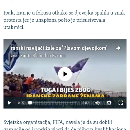
Ipak, Iran je u fokusu otkako se djevojka spalila u znak
protesta jer je uhapšena pošto je prisustvovala
utakmici.
Iranski navijači žale za 'Plavom djevojkom'
Izvor
Radio Slobodna Evropa
No media source currently available
0:00
2:00
Svjetska organizacija, FIFA, navela je da su dobili
garancije od iranskih vlasti da će njihova kvalifikaciona