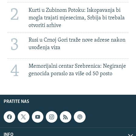
2
Kurti u Zubinom Potoku: Iskopavanja bi
mogla trajati mjesecima, Srbija bi trebala
otvoriti arhive
3
Rusi u Crnoj Gori traže nove adrese nakon
uvođenja viza
4
Memorijalni centar Srebrenica: Negiranje
genocida poraslo za više od 50 posto
PRATITE NAS
INFO