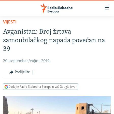
Dostupni
linkovi
Pređite
VIJESTI
na
VIJESTI
Avganistan: Broj žrtava
glavni
BOSNA I HERCEGOVINA
sadržaj
samoubilačkog napada povećan na
SRBIJA
Pređite
39
na
KOSOVO
glavnu
20. septembar/rujan, 2019.
CRNA GORA
navigaciju
Pređite
Podijelite
VIZUELNO
na
PODCASTI
VIDEO
pretragu
Dodajte Radio Slobodna Evropa u vaš Google izvor
RAT U UKRAJINI
FOTOGALERIJE
KINA NA BALKANU
INFOGRAFIKE
RSE PRIČE IZ SVIJETA