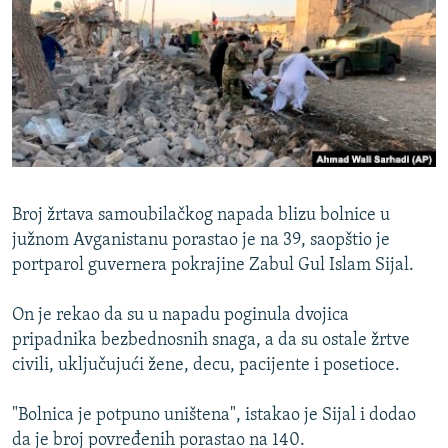
ISPRIČAJ MI
DNEVNO@RSE
SPECIJALI RSE
VIŠE OD NASLOVA
PRATITE NAS
GENOCID U SREBRENICI
POPLAVE I KLIZIŠTA U BIH 2024.
Broj žrtava samoubilačkog napada blizu bolnice u
TV LIBERTY
Sve RFE/RL stranice
južnom Avganistanu porastao je na 39, saopštio je
portparol guvernera pokrajine Zabul Gul Islam Sijal.
POST SCRIPTUM
MOJA EVROPA
On je rekao da su u napadu poginula dvojica
pripadnika bezbednosnih snaga, a da su ostale žrtve
TRI DECENIJE OD RATA U BIH
civili, uključujući žene, decu, pacijente i posetioce.
SVE KARTE DEJTONA
"Bolnica je potpuno uništena", istakao je Sijal i dodao
NASTANAK I RASPAD JUGOSLAVIJE
da je broj povređenih porastao na 140.