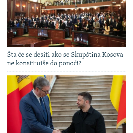
Šta će se desiti ako se Skupština Kosova
ne konstituiše do ponoći?