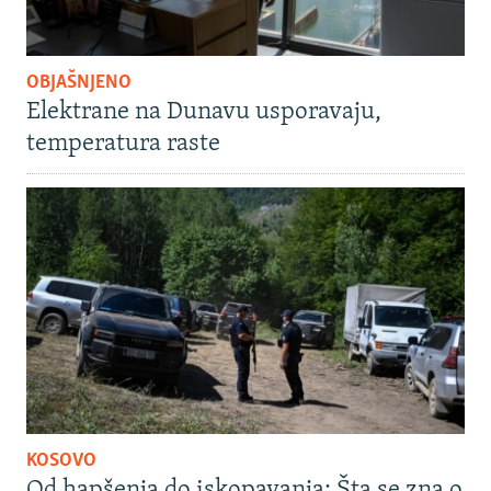
OBJAŠNJENO
Elektrane na Dunavu usporavaju,
temperatura raste
KOSOVO
Od hapšenja do iskopavanja: Šta se zna o