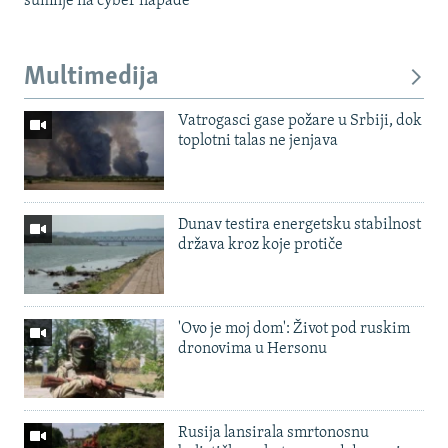
sumnje na cyber napade
Multimedija
Vatrogasci gase požare u Srbiji, dok
toplotni talas ne jenjava
Dunav testira energetsku stabilnost
država kroz koje protiče
'Ovo je moj dom': Život pod ruskim
dronovima u Hersonu
Rusija lansirala smrtonosnu