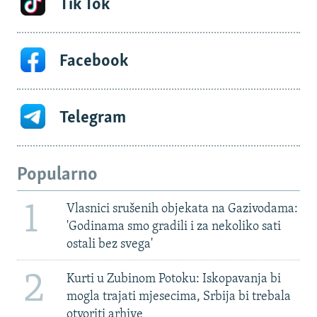
Tik Tok
Facebook
Telegram
Popularno
1
Vlasnici srušenih objekata na Gazivodama:
'Godinama smo gradili i za nekoliko sati
ostali bez svega'
2
Kurti u Zubinom Potoku: Iskopavanja bi
mogla trajati mjesecima, Srbija bi trebala
otvoriti arhive