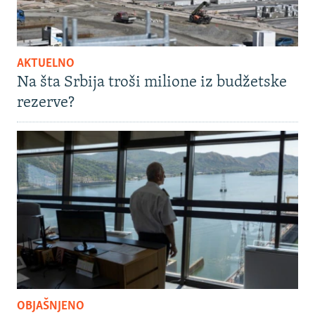
AKTUELNO
Na šta Srbija troši milione iz budžetske
rezerve?
OBJAŠNJENO