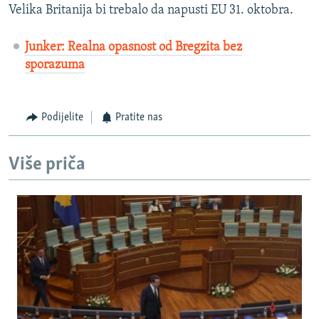
Velika Britanija bi trebalo da napusti EU 31. oktobra.
Junker: Realna opasnost od Bregzita bez
sporazuma
Podijelite
Pratite nas
Više priča