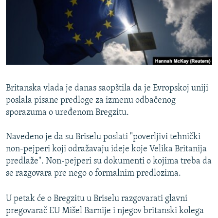
ISPRIČAJ MI
DNEVNO@RSE
SPECIJALI RSE
VIŠE OD NASLOVA
PRATITE NAS
GENOCID U SREBRENICI
Britanska vlada je danas saopštila da je Evropskoj uniji
POPLAVE I KLIZIŠTA U BIH 2024.
poslala pisane predloge za izmenu odbačenog
sporazuma o uređenom Bregzitu.
TV LIBERTY
Sve RFE/RL stranice
POST SCRIPTUM
Navedeno je da su Briselu poslati "poverljivi tehnički
non-pejperi koji odražavaju ideje koje Velika Britanija
MOJA EVROPA
predlaže". Non-pejperi su dokumenti o kojima treba da
TRI DECENIJE OD RATA U BIH
se razgovara pre nego o formalnim predlozima.
SVE KARTE DEJTONA
U petak će o Bregzitu u Briselu razgovarati glavni
NASTANAK I RASPAD JUGOSLAVIJE
pregovarač EU Mišel Barnije i njegov britanski kolega