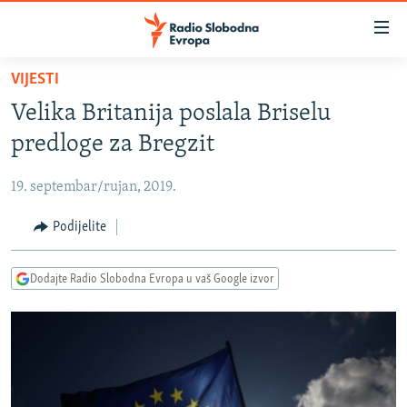
Dostupni
linkovi
Pređite
VIJESTI
na
VIJESTI
Velika Britanija poslala Briselu
glavni
BOSNA I HERCEGOVINA
sadržaj
predloge za Bregzit
SRBIJA
Pređite
na
19. septembar/rujan, 2019.
KOSOVO
glavnu
CRNA GORA
Podijelite
navigaciju
Pređite
VIZUELNO
na
Dodajte Radio Slobodna Evropa u vaš Google izvor
PODCASTI
VIDEO
pretragu
RAT U UKRAJINI
FOTOGALERIJE
KINA NA BALKANU
INFOGRAFIKE
RSE PRIČE IZ SVIJETA