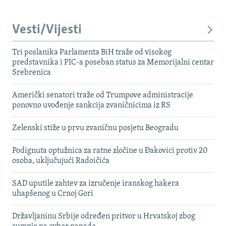
Vesti/Vijesti
Tri poslanika Parlamenta BiH traže od visokog
predstavnika i PIC-a poseban status za Memorijalni centar
Srebrenica
Američki senatori traže od Trumpove administracije
ponovno uvođenje sankcija zvaničnicima iz RS
Zelenski stiže u prvu zvaničnu posjetu Beogradu
Podignuta optužnica za ratne zločine u Đakovici protiv 20
osoba, uključujući Radoičića
SAD uputile zahtev za izručenje iranskog hakera
uhapšenog u Crnoj Gori
Državljaninu Srbije određen pritvor u Hrvatskoj zbog