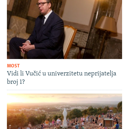
MOST
Vidi li Vučić u univerzitetu neprijatelja
broj 1?