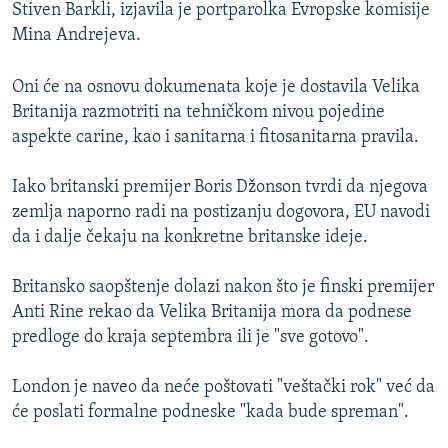
Stiven Barkli, izjavila je portparolka Evropske komisije
Mina Andrejeva.
Oni će na osnovu dokumenata koje je dostavila Velika
Britanija razmotriti na tehničkom nivou pojedine
aspekte carine, kao i sanitarna i fitosanitarna pravila.
Iako britanski premijer Boris Džonson tvrdi da njegova
zemlja naporno radi na postizanju dogovora, EU navodi
da i dalje čekaju na konkretne britanske ideje.
Britansko saopštenje dolazi nakon što je finski premijer
Anti Rine rekao da Velika Britanija mora da podnese
predloge do kraja septembra ili je "sve gotovo".
London je naveo da neće poštovati "veštački rok" već da
će poslati formalne podneske "kada bude spreman".