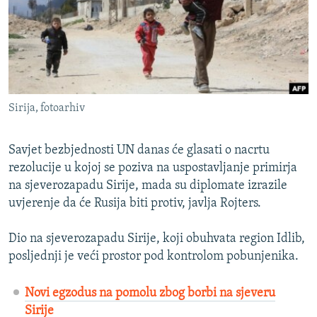
ISPRIČAJ MI
DNEVNO@RSE
SPECIJALI RSE
VIŠE OD NASLOVA
PRATITE NAS
Sirija, fotoarhiv
GENOCID U SREBRENICI
POPLAVE I KLIZIŠTA U BIH 2024.
Savjet bezbjednosti UN danas će glasati o nacrtu
TV LIBERTY
rezolucije u kojoj se poziva na uspostavljanje primirja
Sve RFE/RL stranice
na sjeverozapadu Sirije, mada su diplomate izrazile
POST SCRIPTUM
uvjerenje da će Rusija biti protiv, javlja Rojters.
MOJA EVROPA
Dio na sjeverozapadu Sirije, koji obuhvata region Idlib,
TRI DECENIJE OD RATA U BIH
posljednji je veći prostor pod kontrolom pobunjenika.
SVE KARTE DEJTONA
Novi egzodus na pomolu zbog borbi na sjeveru
NASTANAK I RASPAD JUGOSLAVIJE
Sirije