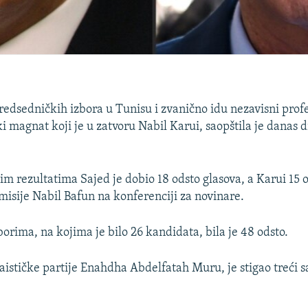
redsedničkih izbora u Tunisu i zvanično idu nezavisni profe
ki magnat koji je u zatvoru Nabil Karui, saopštila je danas 
.
m rezultatima Sajed je dobio 18 odsto glasova, a Karui 15 o
isije Nabil Bafun na konferenciji za novinare.
borima, na kojima je bilo 26 kandidata, bila je 48 odsto.
aističke partije Enahdha Abdelfatah Muru, je stigao treći s