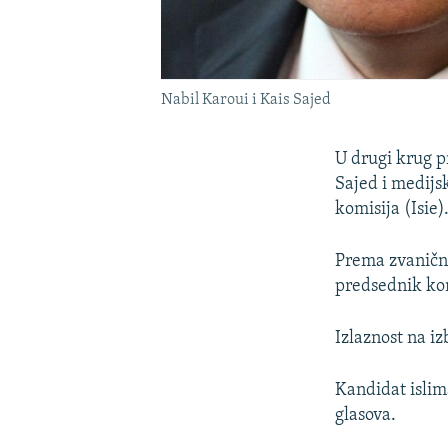
Nabil Karoui i Kais Sajed
U drugi krug p
Sajed i medijs
komisija (Isie)
Prema zvanični
predsednik kom
Izlaznost na iz
Kandidat islim
glasova.