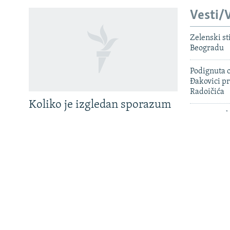
Vesti/V
Zelenski st
PRATITE NAS
Beogradu
Podignuta o
Đakovici pr
Sve RFE/RL stranice
Radoičića
Koliko je izgledan sporazum
SAD uputile
sa Samoopredjeljenjem?
hakera uha
Državljanin
Hrvatskoj 
Tužilaštvo
hapšenja j
ratni zloči
BiH zatražil