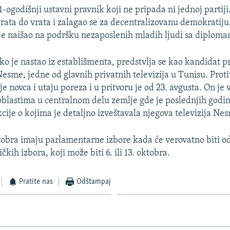
1-ogodišnji ustavni pravnik koji ne pripada ni jednoj partiji
ata do vrata i zalagao se za decentralizovanu demokratiju.
je naišao na podršku nezaposlenih mladih ljudi sa diplom
ko je nastao iz establišmenta, predstvlja se kao kandidat p
Nesme, jedne od glavnih privatnih televizija u Tunisu. Proti
je novca i utaju poreza i u pritvoru je od 23. avgusta. On je
blastima u centralnom delu zemlje gde je poslednjih godi
cije o kojima je detaljno izveštavala njegova televizija Ne
tobra imaju parlamentarne izbore kada će verovatno biti od
kih izbora, koji može biti 6. ili 13. oktobra.
Pratite nas
Odštampaj