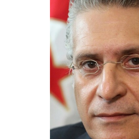
ISPRIČAJ MI
DNEVNO@RSE
SPECIJALI RSE
VIŠE OD NASLOVA
GENOCID U SREBRENICI
POPLAVE I KLIZIŠTA U BIH 2024.
TV LIBERTY
POST SCRIPTUM
MOJA EVROPA
TRI DECENIJE OD RATA U BIH
SVE KARTE DEJTONA
NASTANAK I RASPAD JUGOSLAVIJE