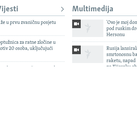
ijesti
Multimedija
iže u prvu zvaničnu posjetu
'Ovo je moj dom
pod ruskim dr
Hersonu
ptužnica za ratne zločine u
otiv 20 osoba, uključujući
Rusija lansiral
smrtonosnu ba
raketu, napad
na Kijevsku ob
 zahtev za izručenje iranskog
pšenog u Crnoj Gori
Vodostaj reka 
u Srbije određen pritvor u
zbog sumnje na cyber napade
Ukrajinski dr
 izvodi dokaze nakon nedavnog
pogodili 'rusk
edne osobe zbog sumnje na
blizini Sankt 
n na Kosovu
a ulazak u SEPA: Jeftiniji