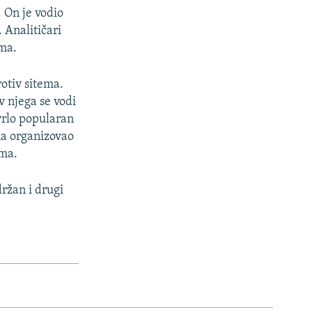
. On je vodio
 Analitičari
ama.
rotiv sitema.
v njega se vodi
 vrlo popularan
na organizovao
sma.
ržan i drugi