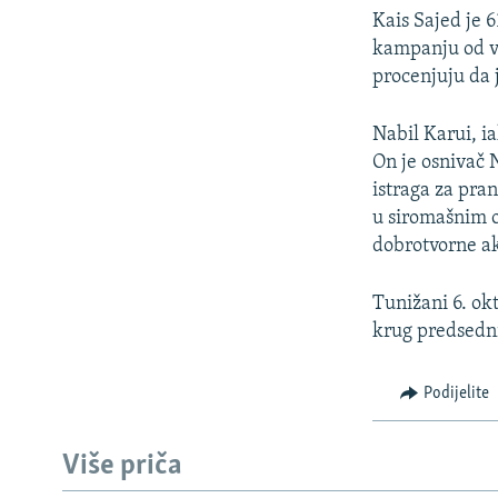
Kais Sajed je 6
kampanju od vr
procenjuju da 
Nabil Karui, ia
On je osnivač 
istraga za pran
u siromašnim o
dobrotvorne ak
Tunižani 6. ok
krug predsednič
Podijelite
Više priča