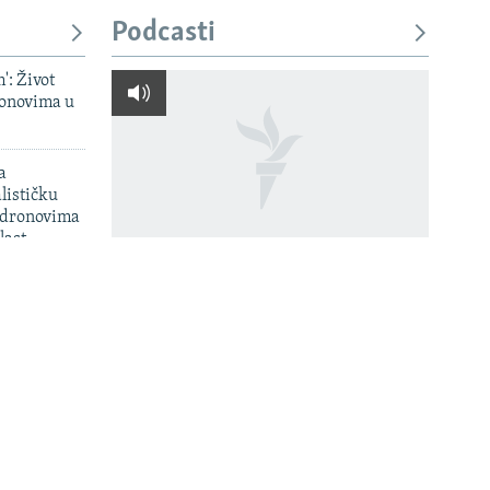
Podcasti
': Život
onovima u
a
lističku
 dronovima
last
Kako su ratni recepti i lego-
u Srbiji
vitezovi vraćali život u
normalu devedesetih
onovi
i Amazon' u
Peterburga