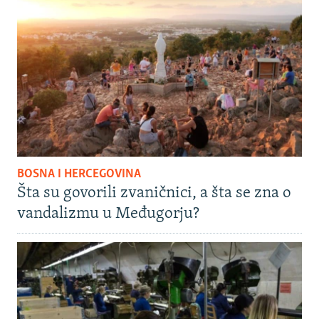
BOSNA I HERCEGOVINA
Šta su govorili zvaničnici, a šta se zna o
vandalizmu u Međugorju?