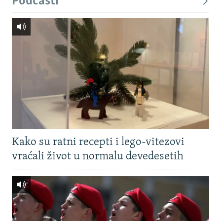
Podcasti
Kako su ratni recepti i lego-vitezovi
vraćali život u normalu devedesetih