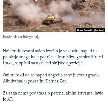
ISPRIČAJ MI
DNEVNO@RSE
SPECIJALI RSE
VIŠE OD NASLOVA
PRATITE NAS
Ilustrativna fotografija
GENOCID U SREBRENICI
POPLAVE I KLIZIŠTA U BIH 2024.
Neidentifikovani avion izvršio je vazdušni napad na
TV LIBERTY
položaje snaga koje podržava Iran blizu granice Sirije i
Sve RFE/RL stranice
Iraka, saopštili su aktivisti sirijske opozicije.
POST SCRIPTUM
MOJA EVROPA
Oni su rekli da se napad dogodio rano jutros u gradu
Albukamal u pokrajini Deir ez Zor.
TRI DECENIJE OD RATA U BIH
SVE KARTE DEJTONA
Za sada nema podataka o potencijalnim žrtvama, javio
je AP.
NASTANAK I RASPAD JUGOSLAVIJE