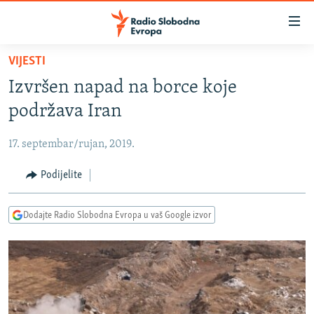
Dostupni
linkovi
Pređite
VIJESTI
na
VIJESTI
Izvršen napad na borce koje
glavni
BOSNA I HERCEGOVINA
sadržaj
podržava Iran
SRBIJA
Pređite
na
17. septembar/rujan, 2019.
KOSOVO
glavnu
CRNA GORA
Podijelite
navigaciju
Pređite
VIZUELNO
na
Dodajte Radio Slobodna Evropa u vaš Google izvor
PODCASTI
VIDEO
pretragu
RAT U UKRAJINI
FOTOGALERIJE
KINA NA BALKANU
INFOGRAFIKE
RSE PRIČE IZ SVIJETA