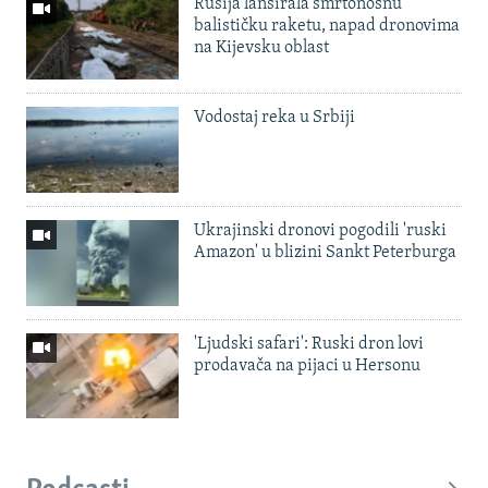
Rusija lansirala smrtonosnu
balističku raketu, napad dronovima
na Kijevsku oblast
Vodostaj reka u Srbiji
Ukrajinski dronovi pogodili 'ruski
Amazon' u blizini Sankt Peterburga
'Ljudski safari': Ruski dron lovi
prodavača na pijaci u Hersonu