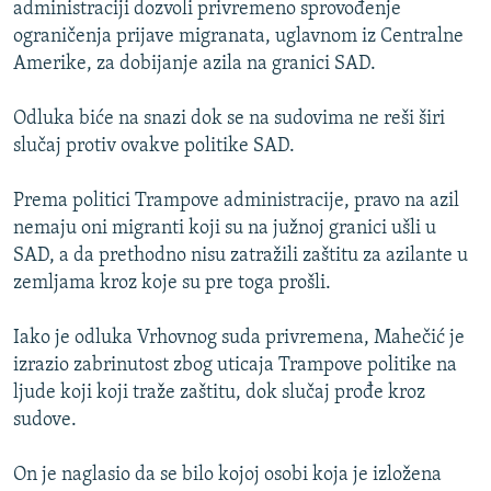
administraciji dozvoli privremeno sprovođenje
ograničenja prijave migranata, uglavnom iz Centralne
Amerike, za dobijanje azila na granici SAD.
Odluka biće na snazi dok se na sudovima ne reši širi
slučaj protiv ovakve politike SAD.
Prema politici Trampove administracije, pravo na azil
nemaju oni migranti koji su na južnoj granici ušli u
SAD, a da prethodno nisu zatražili zaštitu za azilante u
zemljama kroz koje su pre toga prošli.
Iako je odluka Vrhovnog suda privremena, Mahečić je
izrazio zabrinutost zbog uticaja Trampove politike na
ljude koji koji traže zaštitu, dok slučaj prođe kroz
sudove.
On je naglasio da se bilo kojoj osobi koja je izložena