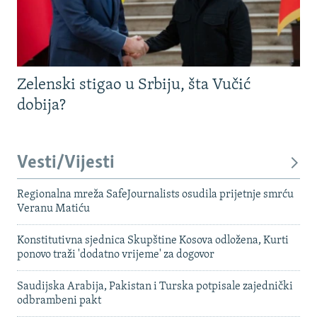
Zelenski stigao u Srbiju, šta Vučić
dobija?
Vesti/Vijesti
Regionalna mreža SafeJournalists osudila prijetnje smrću
Veranu Matiću
Konstitutivna sjednica Skupštine Kosova odložena, Kurti
ponovo traži 'dodatno vrijeme' za dogovor
Saudijska Arabija, Pakistan i Turska potpisale zajednički
odbrambeni pakt