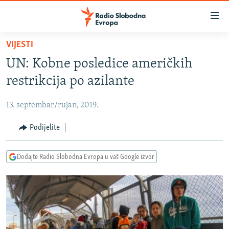
Dostupni
linkovi
Pređite
VIJESTI
na
VIJESTI
UN: Kobne posledice američkih
glavni
BOSNA I HERCEGOVINA
sadržaj
restrikcija po azilante
SRBIJA
Pređite
na
13. septembar/rujan, 2019.
KOSOVO
glavnu
CRNA GORA
Podijelite
navigaciju
Pređite
VIZUELNO
na
Dodajte Radio Slobodna Evropa u vaš Google izvor
PODCASTI
VIDEO
pretragu
RAT U UKRAJINI
FOTOGALERIJE
KINA NA BALKANU
INFOGRAFIKE
RSE PRIČE IZ SVIJETA