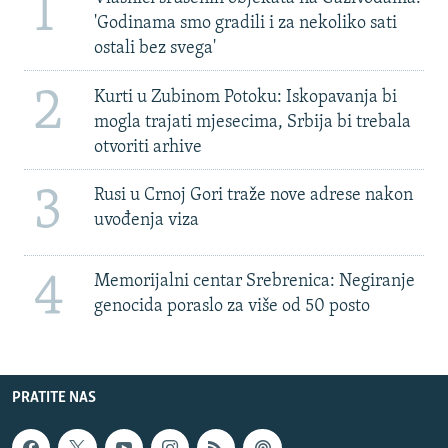
1
'Godinama smo gradili i za nekoliko sati
ostali bez svega'
2
Kurti u Zubinom Potoku: Iskopavanja bi
mogla trajati mjesecima, Srbija bi trebala
otvoriti arhive
3
Rusi u Crnoj Gori traže nove adrese nakon
uvođenja viza
4
Memorijalni centar Srebrenica: Negiranje
genocida poraslo za više od 50 posto
PRATITE NAS