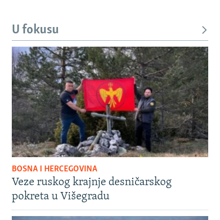
U fokusu
BOSNA I HERCEGOVINA
Veze ruskog krajnje desničarskog
pokreta u Višegradu