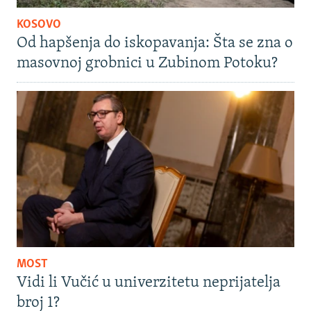
KOSOVO
Od hapšenja do iskopavanja: Šta se zna o
masovnoj grobnici u Zubinom Potoku?
MOST
Vidi li Vučić u univerzitetu neprijatelja
broj 1?