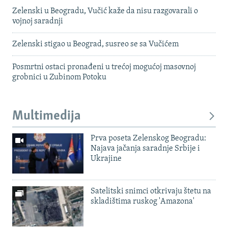
Zelenski u Beogradu, Vučić kaže da nisu razgovarali o
vojnoj saradnji
Zelenski stigao u Beograd, susreo se sa Vučićem
Posmrtni ostaci pronađeni u trećoj mogućoj masovnoj
grobnici u Zubinom Potoku
Multimedija
Prva poseta Zelenskog Beogradu:
Najava jačanja saradnje Srbije i
Ukrajine
Satelitski snimci otkrivaju štetu na
skladištima ruskog 'Amazona'