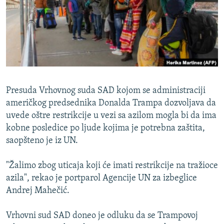
ISPRIČAJ MI
DNEVNO@RSE
SPECIJALI RSE
VIŠE OD NASLOVA
PRATITE NAS
GENOCID U SREBRENICI
Presuda Vrhovnog suda SAD kojom se administraciji
POPLAVE I KLIZIŠTA U BIH 2024.
američkog predsednika Donalda Trampa dozvoljava da
uvede oštre restrikcije u vezi sa azilom mogla bi da ima
TV LIBERTY
Sve RFE/RL stranice
kobne posledice po ljude kojima je potrebna zaštita,
POST SCRIPTUM
saopšteno je iz UN.
MOJA EVROPA
"Žalimo zbog uticaja koji će imati restrikcije na tražioce
TRI DECENIJE OD RATA U BIH
azila", rekao je portparol Agencije UN za izbeglice
SVE KARTE DEJTONA
Andrej Mahečić.
NASTANAK I RASPAD JUGOSLAVIJE
Vrhovni sud SAD doneo je odluku da se Trampovoj