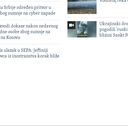
Vodostaj reka 
u Srbije određen pritvor u
zbog sumnje na cyber napade
Ukrajinski dr
 izvodi dokaze nakon nedavnog
pogodili 'rusk
edne osobe zbog sumnje na
blizini Sankt 
n na Kosovu
a ulazak u SEPA: Jeftiniji
ovca iz inostranstva korak bliže