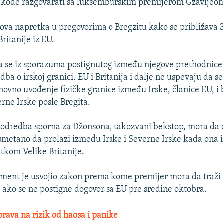
akođe razgovarati sa luksemburškim premijerom Gzavijeo
va napretka u pregovorima o Bregzitu kako se približava 3
Britanije iz EU.
a se iz sporazuma postignutog između njegove prethodnice
ba o irskoj granici. EU i Britanija i dalje ne uspevaju da se
novno uvođenje fizičke granice između Irske, članice EU, i 
erne Irske posle Bregita.
a odredba sporna za Džonsona, takozvani bekstop, mora da 
metano da prolazi između Irske i Severne Irske kada ona i
atkom Velike Britanije.
ament je usvojio zakon prema kome premijer mora da traži
k ako se ne postigne dogovor sa EU pre sredine oktobra.
rava na rizik od haosa i panike