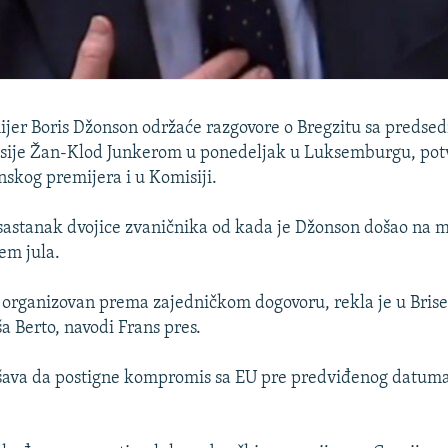
ijer Boris Džonson održaće razgovore o Bregzitu sa preds
sije Žan-Klod Junkerom u ponedeljak u Luksemburgu, pot
nskog premijera i u Komisiji.
i sastanak dvojice zvaničnika od kada je Džonson došao na 
em jula.
 organizovan prema zajedničkom dogovoru, rekla je u Brise
a Berto, navodi Frans pres.
ava da postigne kompromis sa EU pre predviđenog datuma z