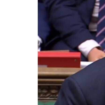
ISPRIČAJ MI
DNEVNO@RSE
SPECIJALI RSE
VIŠE OD NASLOVA
GENOCID U SREBRENICI
POPLAVE I KLIZIŠTA U BIH 2024.
TV LIBERTY
POST SCRIPTUM
MOJA EVROPA
TRI DECENIJE OD RATA U BIH
SVE KARTE DEJTONA
NASTANAK I RASPAD JUGOSLAVIJE