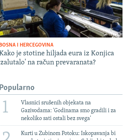
BOSNA I HERCEGOVINA
Kako je stotine hiljada eura iz Konjica
'zalutalo' na račun prevaranata?
Popularno
1
Vlasnici srušenih objekata na
Gazivodama: 'Godinama smo gradili i za
nekoliko sati ostali bez svega'
2
Kurti u Zubinom Potoku: Iskopavanja bi