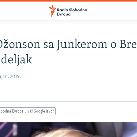
Džonson sa Junkerom o Bre
deljak
jan, 2019.
obodna Evropa u vaš Google izvor