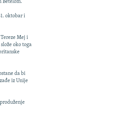
m Betelom.
1. oktobar i
 Tereze Mej i
 slože oko toga
britanske
ostane da bi
zađe iz Unije
 produženje