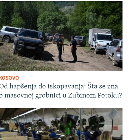
KOSOVO
Od hapšenja do iskopavanja: Šta se zna
o masovnoj grobnici u Zubinom Potoku?