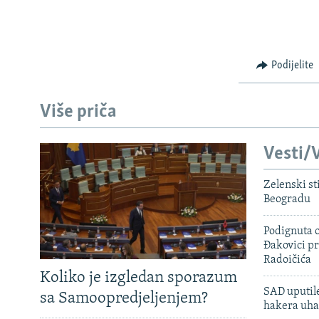
Podijelite
Više priča
Vesti/V
Zelenski st
Beogradu
Podignuta o
Đakovici pr
Radoičića
Koliko je izgledan sporazum
SAD uputile
sa Samoopredjeljenjem?
hakera uha