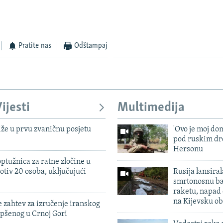
Pratite nas
Odštampaj
ijesti
Multimedija
iže u prvu zvaničnu posjetu
'Ovo je moj dom
pod ruskim dr
Hersonu
ptužnica za ratne zločine u
otiv 20 osoba, uključujući
Rusija lansiral
smrtonosnu ba
raketu, napad
na Kijevsku ob
 zahtev za izručenje iranskog
pšenog u Crnoj Gori