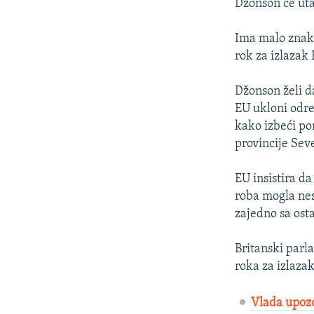
Džonson će ut
Ima malo znako
rok za izlazak 
Džonson želi d
EU ukloni odred
kako izbeći po
provincije Sev
EU insistira d
roba mogla nes
zajedno sa ost
Britanski parl
roka za izlaza
Vlada upozo