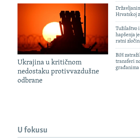
Državljanin
Hrvatskoj 
Tužilaštvo
hapšenja j
ratni zloči
BiH zatražil
Ukrajina u kritičnom
transferi n
građanima
nedostaku protivvazdušne
odbrane
U fokusu