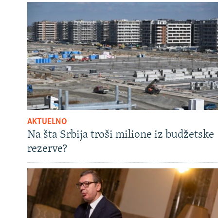
AKTUELNO
Na šta Srbija troši milione iz budžetske
rezerve?