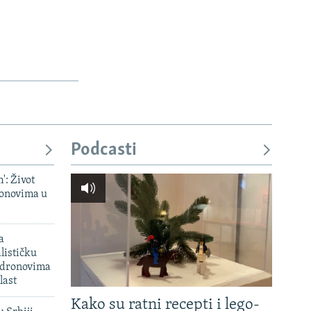
Podcasti
': Život
onovima u
a
lističku
 dronovima
last
Kako su ratni recepti i lego-