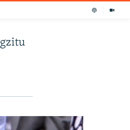
gzitu