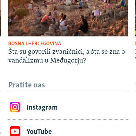
BOSNA I HERCEGOVINA
Šta su govorili zvaničnici, a šta se zna o
vandalizmu u Međugorju?
Pratite nas
Instagram
YouTube