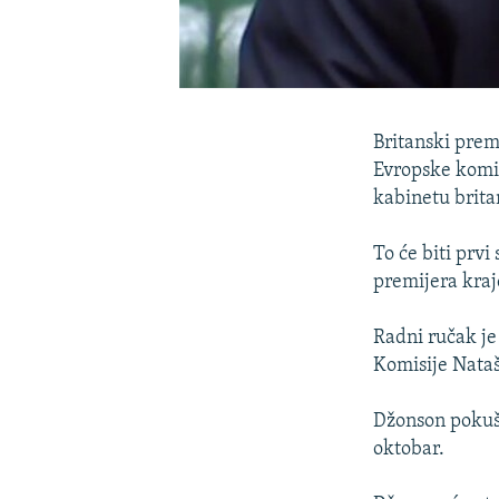
Britanski prem
Evropske komi
kabinetu brita
To će biti prv
premijera kraj
Radni ručak je
Komisije Nataš
Džonson pokuš
oktobar.