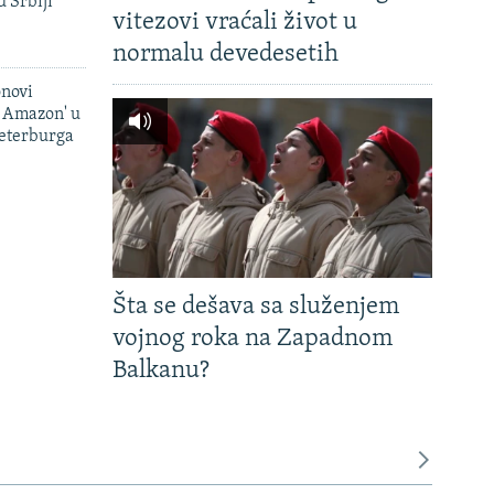
u Srbiji
vitezovi vraćali život u
normalu devedesetih
onovi
i Amazon' u
Peterburga
Šta se dešava sa služenjem
vojnog roka na Zapadnom
Balkanu?