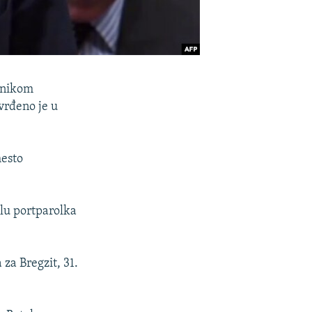
ednikom
vrđeno je u
mesto
lu portparolka
a Bregzit, 31.