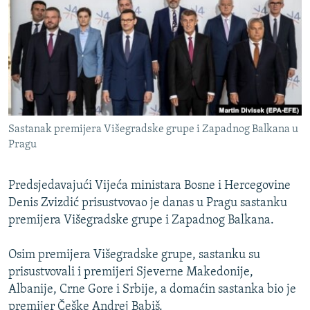
ISPRIČAJ MI
DNEVNO@RSE
SPECIJALI RSE
VIŠE OD NASLOVA
PRATITE NAS
GENOCID U SREBRENICI
Sastanak premijera Višegradske grupe i Zapadnog Balkana u
POPLAVE I KLIZIŠTA U BIH 2024.
Pragu
TV LIBERTY
Sve RFE/RL stranice
Predsjedavajući Vijeća ministara Bosne i Hercegovine
POST SCRIPTUM
Denis Zvizdić prisustvovao je danas u Pragu sastanku
MOJA EVROPA
premijera Višegradske grupe i Zapadnog Balkana.
TRI DECENIJE OD RATA U BIH
Osim premijera Višegradske grupe, sastanku su
SVE KARTE DEJTONA
prisustvovali i premijeri Sjeverne Makedonije,
NASTANAK I RASPAD JUGOSLAVIJE
Albanije, Crne Gore i Srbije, a domaćin sastanka bio je
premijer Češke Andrej Babiš.