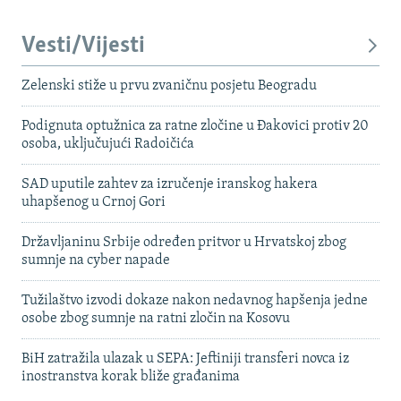
Vesti/Vijesti
Zelenski stiže u prvu zvaničnu posjetu Beogradu
Podignuta optužnica za ratne zločine u Đakovici protiv 20
osoba, uključujući Radoičića
SAD uputile zahtev za izručenje iranskog hakera
uhapšenog u Crnoj Gori
Državljaninu Srbije određen pritvor u Hrvatskoj zbog
sumnje na cyber napade
Tužilaštvo izvodi dokaze nakon nedavnog hapšenja jedne
osobe zbog sumnje na ratni zločin na Kosovu
BiH zatražila ulazak u SEPA: Jeftiniji transferi novca iz
inostranstva korak bliže građanima