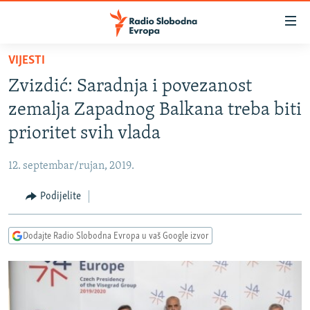
Dostupni
linkovi
Pređite
VIJESTI
na
VIJESTI
Zvizdić: Saradnja i povezanost
glavni
BOSNA I HERCEGOVINA
sadržaj
zemalja Zapadnog Balkana treba biti
SRBIJA
Pređite
prioritet svih vlada
na
KOSOVO
glavnu
12. septembar/rujan, 2019.
CRNA GORA
navigaciju
Pređite
Podijelite
VIZUELNO
na
PODCASTI
VIDEO
pretragu
Dodajte Radio Slobodna Evropa u vaš Google izvor
RAT U UKRAJINI
FOTOGALERIJE
KINA NA BALKANU
INFOGRAFIKE
RSE PRIČE IZ SVIJETA