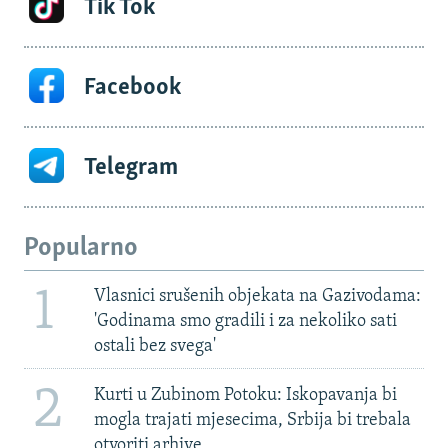
Tik Tok
Facebook
Telegram
Popularno
1
Vlasnici srušenih objekata na Gazivodama:
'Godinama smo gradili i za nekoliko sati
ostali bez svega'
2
Kurti u Zubinom Potoku: Iskopavanja bi
mogla trajati mjesecima, Srbija bi trebala
otvoriti arhive