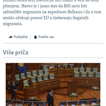
human odnos koji institucije BiH imaju u vezi sa ovim
pitanjem. Naveo je i jasan stav da BiH neće biti
sabiralište migranata na zapadnom Balkanu i da u tom
smislu očekuje pomoć EU u rješavanju ilegalnih
migranata.
Podijelite
Pratite nas
Više priča