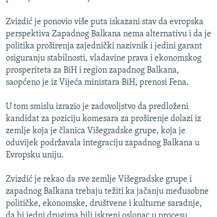
Zvizdić je ponovio više puta iskazani stav da evropska
perspektiva Zapadnog Balkana nema alternativu i da je
politika proširenja zajednički nazivnik i jedini garant
osiguranju stabilnosti, vladavine prava i ekonomskog
prosperiteta za BiH i region zapadnog Balkana,
saopćeno je iz Vijeća ministara BiH, prenosi Fena.
U tom smislu izrazio je zadovoljstvo da predloženi
kandidat za poziciju komesara za proširenje dolazi iz
zemlje koja je članica Višegradske grupe, koja je
oduvijek podržavala integraciju zapadnog Balkana u
Evropsku uniju.
Zvizdić je rekao da sve zemlje Višegradske grupe i
zapadnog Balkana trebaju težiti ka jačanju međusobne
političke, ekonomske, društvene i kulturne saradnje,
da bi jedni drugima bili iskreni oslonac u procesu