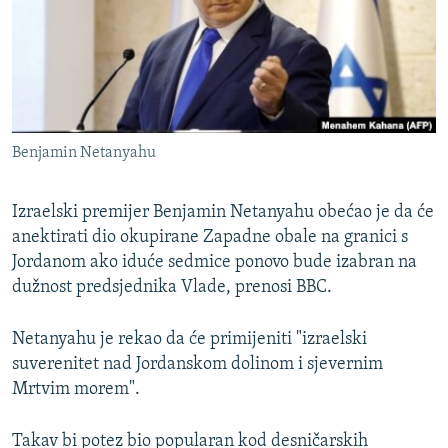
ISPRIČAJ MI
DNEVNO@RSE
SPECIJALI RSE
VIŠE OD NASLOVA
PRATITE NAS
Benjamin Netanyahu
GENOCID U SREBRENICI
POPLAVE I KLIZIŠTA U BIH 2024.
Izraelski premijer Benjamin Netanyahu obećao je da će
TV LIBERTY
anektirati dio okupirane Zapadne obale na granici s
Sve RFE/RL stranice
Jordanom ako iduće sedmice ponovo bude izabran na
POST SCRIPTUM
dužnost predsjednika Vlade, prenosi BBC.
MOJA EVROPA
Netanyahu je rekao da će primijeniti "izraelski
TRI DECENIJE OD RATA U BIH
suverenitet nad Jordanskom dolinom i sjevernim
SVE KARTE DEJTONA
Mrtvim morem".
NASTANAK I RASPAD JUGOSLAVIJE
Takav bi potez bio popularan kod desničarskih