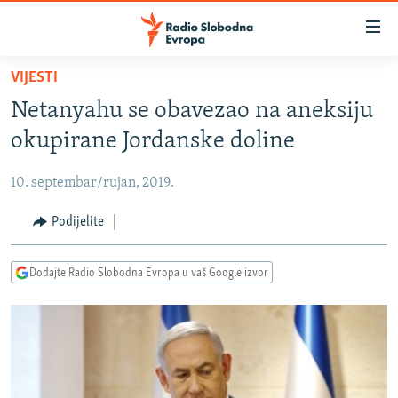
Dostupni
linkovi
Pređite
VIJESTI
na
VIJESTI
Netanyahu se obavezao na aneksiju
glavni
BOSNA I HERCEGOVINA
sadržaj
okupirane Jordanske doline
SRBIJA
Pređite
na
10. septembar/rujan, 2019.
KOSOVO
glavnu
CRNA GORA
Podijelite
navigaciju
Pređite
VIZUELNO
na
Dodajte Radio Slobodna Evropa u vaš Google izvor
PODCASTI
VIDEO
pretragu
RAT U UKRAJINI
FOTOGALERIJE
KINA NA BALKANU
INFOGRAFIKE
RSE PRIČE IZ SVIJETA