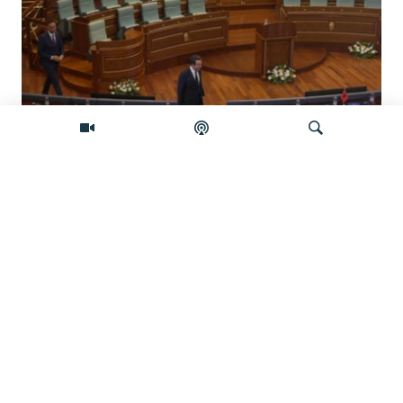
Koliko je izgledan sporazum sa
Samoopredjeljenjem?
Pretraživač