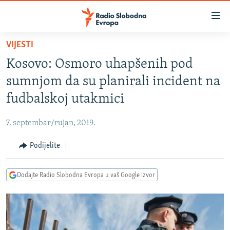
Dostupni
linkovi
Pređite
VIJESTI
na
VIJESTI
Kosovo: Osmoro uhapšenih pod
glavni
BOSNA I HERCEGOVINA
sadržaj
sumnjom da su planirali incident na
SRBIJA
Pređite
fudbalskoj utakmici
na
KOSOVO
glavnu
7. septembar/rujan, 2019.
CRNA GORA
navigaciju
Pređite
Podijelite
VIZUELNO
na
PODCASTI
VIDEO
pretragu
Dodajte Radio Slobodna Evropa u vaš Google izvor
RAT U UKRAJINI
FOTOGALERIJE
KINA NA BALKANU
INFOGRAFIKE
RSE PRIČE IZ SVIJETA