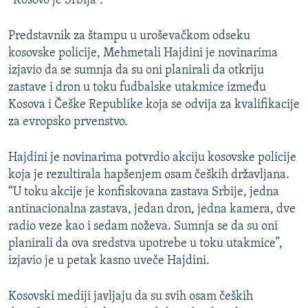
“Kosovo je Srbija”.
Predstavnik za štampu u uroševačkom odseku
kosovske policije, Mehmetali Hajdini je novinarima
izjavio da se sumnja da su oni planirali da otkriju
zastave i dron u toku fudbalske utakmice između
Kosova i Češke Republike koja se odvija za kvalifikacije
za evropsko prvenstvo.
Hajdini je novinarima potvrdio akciju kosovske policije
koja je rezultirala hapšenjem osam čeških državljana.
“U toku akcije je konfiskovana zastava Srbije, jedna
antinacionalna zastava, jedan dron, jedna kamera, dve
radio veze kao i sedam noževa. Sumnja se da su oni
planirali da ova sredstva upotrebe u toku utakmice”,
izjavio je u petak kasno uveče Hajdini.
Kosovski mediji javljaju da su svih osam čeških