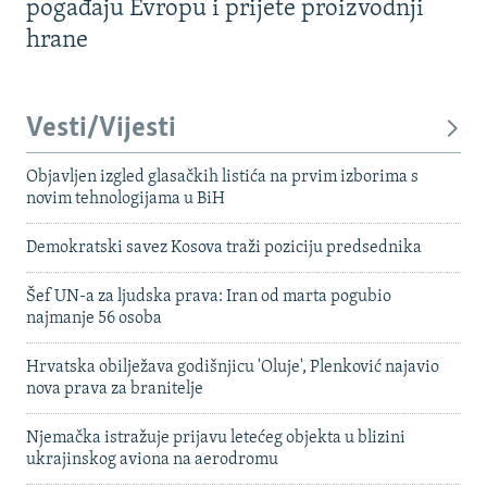
pogađaju Evropu i prijete proizvodnji
hrane
Vesti/Vijesti
Objavljen izgled glasačkih listića na prvim izborima s
novim tehnologijama u BiH
Demokratski savez Kosova traži poziciju predsednika
Šef UN-a za ljudska prava: Iran od marta pogubio
najmanje 56 osoba
Hrvatska obilježava godišnjicu 'Oluje', Plenković najavio
nova prava za branitelje
Njemačka istražuje prijavu letećeg objekta u blizini
ukrajinskog aviona na aerodromu