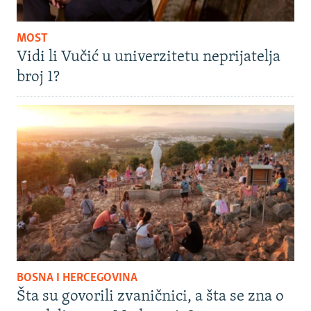
MOST
Vidi li Vučić u univerzitetu neprijatelja
broj 1?
BOSNA I HERCEGOVINA
Šta su govorili zvaničnici, a šta se zna o