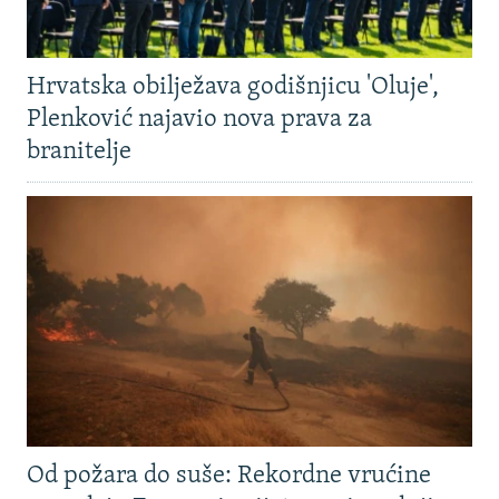
Hrvatska obilježava godišnjicu 'Oluje',
Plenković najavio nova prava za
branitelje
Od požara do suše: Rekordne vrućine