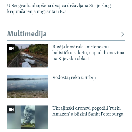
U Beogradu uhapšena dvojica državljana Sirije zbog
krijumčarenja migranta u EU
Multimedija
Rusija lansirala smrtonosnu
balističku raketu, napad dronovima
na Kijevsku oblast
Vodostaj reka u Srbiji
Ukrajinski dronovi pogodili 'ruski
Amazon' u blizini Sankt Peterburga