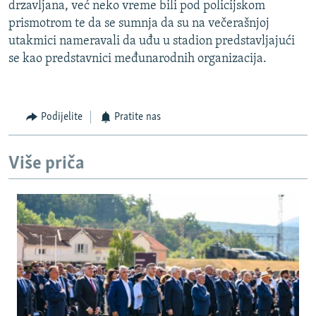
drzavljana, već neko vreme bili pod policijskom
prismotrom te da se sumnja da su na večerašnjoj
utakmici nameravali da uđu u stadion predstavljajući
se kao predstavnici međunarodnih organizacija.
Podijelite
Pratite nas
Više priča