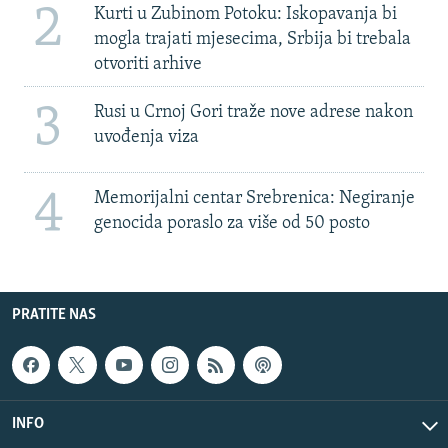
2
Kurti u Zubinom Potoku: Iskopavanja bi
mogla trajati mjesecima, Srbija bi trebala
otvoriti arhive
3
Rusi u Crnoj Gori traže nove adrese nakon
uvođenja viza
4
Memorijalni centar Srebrenica: Negiranje
genocida poraslo za više od 50 posto
PRATITE NAS
INFO