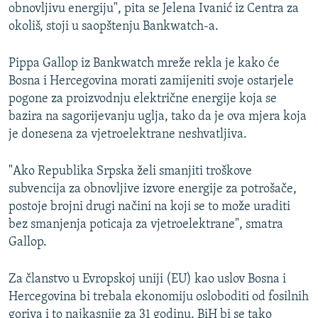
obnovljivu energiju", pita se Jelena Ivanić iz Centra za
okoliš, stoji u saopštenju Bankwatch-a.
Pippa Gallop iz Bankwatch mreže rekla je kako će
Bosna i Hercegovina morati zamijeniti svoje ostarjele
pogone za proizvodnju električne energije koja se
bazira na sagorijevanju uglja, tako da je ova mjera koja
je donesena za vjetroelektrane neshvatljiva.
"Ako Republika Srpska želi smanjiti troškove
subvencija za obnovljive izvore energije za potrošače,
postoje brojni drugi načini na koji se to može uraditi
bez smanjenja poticaja za vjetroelektrane", smatra
Gallop.
Za članstvo u Evropskoj uniji (EU) kao uslov Bosna i
Hercegovina bi trebala ekonomiju osloboditi od fosilnih
goriva i to najkasnije za 31 godinu. BiH bi se tako