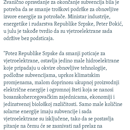
Zvanično opravdanje za okončanje subvencija bila je
potreba da se smanje troškovi podrške za obnovljive
izvore energije za potrošače. Ministar industrije,
energetike i rudarstva Republike Srpske, Peter Đokić,
u julu je takođe tvrdio da su vjetroelektrane sada
održive bez podsticaja.
"Potez Republike Srpske da smanji poticaje za
vjetroelektrane, ostavlja jedino male hidroelektrane
koje pripadaju u okvire obnovljive tehnologije,
podložne subvencijama, uprkos klimatskim
promjenama, malom doprinosu ukupnoj proizvodnji
električne energije i ogromnoj šteti koja se nanosi
bosanskohercegovačkim zajednicama, ekonomiji i
jedinstvenoj biološkoj različitosti. Samo male količine
solarne energije imaju subvencije i sada
vjetroelektrane su isključene, tako da se postavlja
pitanje na čemu će se zasnivati naš prelaz na