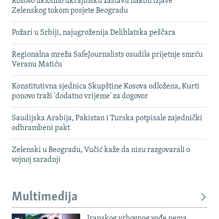
Kosovo uklonilo ukrajinsku zastavu nakon izjave
Zelenskog tokom posjete Beogradu
Požari u Srbiji, najugroženija Deliblatska peščara
Regionalna mreža SafeJournalists osudila prijetnje smrću
Veranu Matiću
Konstitutivna sjednica Skupštine Kosova odložena, Kurti
ponovo traži 'dodatno vrijeme' za dogovor
Saudijska Arabija, Pakistan i Turska potpisale zajednički
odbrambeni pakt
Zelenski u Beogradu, Vučić kaže da nisu razgovarali o
vojnoj saradnji
Multimedija
Iranskog vrhovnog vođe nema