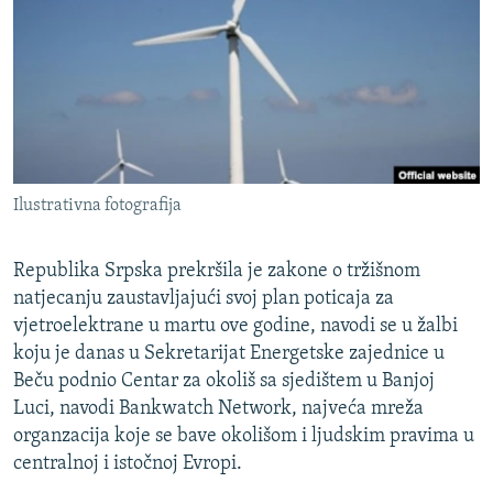
ISPRIČAJ MI
DNEVNO@RSE
SPECIJALI RSE
VIŠE OD NASLOVA
PRATITE NAS
GENOCID U SREBRENICI
Ilustrativna fotografija
POPLAVE I KLIZIŠTA U BIH 2024.
TV LIBERTY
Sve RFE/RL stranice
Republika Srpska prekršila je zakone o tržišnom
natjecanju zaustavljajući svoj plan poticaja za
POST SCRIPTUM
vjetroelektrane u martu ove godine, navodi se u žalbi
MOJA EVROPA
koju je danas u Sekretarijat Energetske zajednice u
TRI DECENIJE OD RATA U BIH
Beču podnio Centar za okoliš sa sjedištem u Banjoj
Luci, navodi Bankwatch Network, najveća mreža
SVE KARTE DEJTONA
organzacija koje se bave okolišom i ljudskim pravima u
NASTANAK I RASPAD JUGOSLAVIJE
centralnoj i istočnoj Evropi.