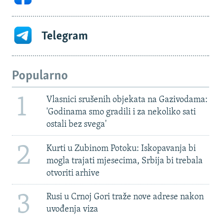
Telegram
Popularno
1
Vlasnici srušenih objekata na Gazivodama:
'Godinama smo gradili i za nekoliko sati
ostali bez svega'
2
Kurti u Zubinom Potoku: Iskopavanja bi
mogla trajati mjesecima, Srbija bi trebala
otvoriti arhive
3
Rusi u Crnoj Gori traže nove adrese nakon
uvođenja viza