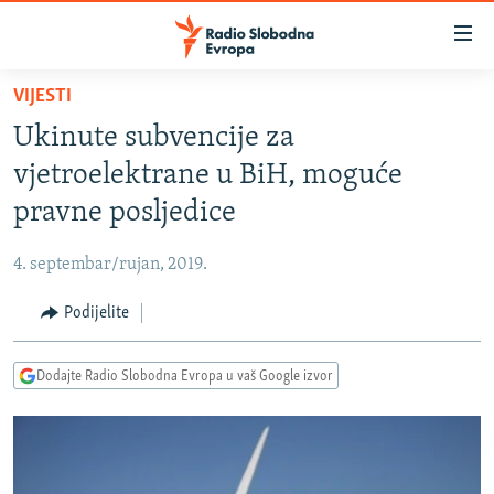
Dostupni
linkovi
Pređite
VIJESTI
na
VIJESTI
Ukinute subvencije za
glavni
BOSNA I HERCEGOVINA
sadržaj
vjetroelektrane u BiH, moguće
SRBIJA
Pređite
pravne posljedice
na
KOSOVO
glavnu
4. septembar/rujan, 2019.
CRNA GORA
navigaciju
Pređite
Podijelite
VIZUELNO
na
PODCASTI
VIDEO
pretragu
Dodajte Radio Slobodna Evropa u vaš Google izvor
RAT U UKRAJINI
FOTOGALERIJE
KINA NA BALKANU
INFOGRAFIKE
RSE PRIČE IZ SVIJETA