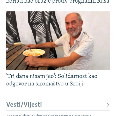
koristi kao oružje protiv prognanih Rusa
'Tri dana nisam jeo': Solidarnost kao
odgovor na siromaštvo u Srbiji
Vesti/Vijesti