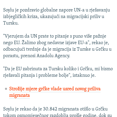
Soylu je pozdravio globalne napore UN-a u rješavanju
izbjegličkih kriza, ukazujući na migracijski priliv u
Tursku.
"Vjerujem da UN prate to pitanje s puno više pažnje
nego EU. Žalimo zbog nedavne izjave EU-a", rekao je,
odbacujući tvrdnje da je migracija iz Turske u Grčku u
porastu, prenosi Anadolu Agency.
"Da je EU zabrinuta za Tursku koliko i Grčku, mi bismo
rješavali pitanja i probleme bolje", istaknuo je.
Strožije mjere grčke vlade usred novog priliva
migranata
Soylu je rekao da je 30.842 migranata otišlo u Grčku
tokom osmomjesečnog razdoblja prošle godine, dok su