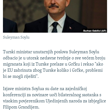
ISPRIČAJ MI
DNEVNO@RSE
SPECIJALI RSE
VIŠE OD NASLOVA
PRATITE NAS
Suleyman Soylu
GENOCID U SREBRENICI
POPLAVE I KLIZIŠTA U BIH 2024.
Turski ministar unutarnjih poslova Suleyman Soylu
TV LIBERTY
odbacio je u utorak nedavne tvrdnje o sve većem broju
Sve RFE/RL stranice
migranata koji iz Turske prelaze u Grčku i rekao "ako
POST SCRIPTUM
je EU zabrinuta zbog Turske koliko i Grčke, problemi
MOJA EVROPA
bi se mogli riješiti".
TRI DECENIJE OD RATA U BIH
Izjave ministra Soylua su date na zajedničkoj
SVE KARTE DEJTONA
konferenciji za novinare uoči bilateralnog sastanka s
visokim povjerenikom Ujedinjenih naroda za izbjeglice
NASTANAK I RASPAD JUGOSLAVIJE
Filipom Grandijem.