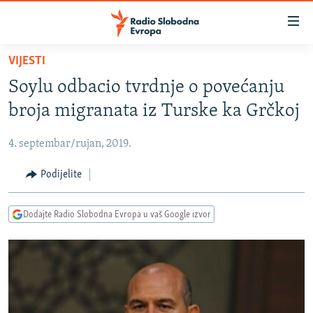
Dostupni
linkovi
Pređite
VIJESTI
na
VIJESTI
Soylu odbacio tvrdnje o povećanju
glavni
BOSNA I HERCEGOVINA
sadržaj
broja migranata iz Turske ka Grčkoj
SRBIJA
Pređite
na
4. septembar/rujan, 2019.
KOSOVO
glavnu
CRNA GORA
Podijelite
navigaciju
Pređite
VIZUELNO
na
Dodajte Radio Slobodna Evropa u vaš Google izvor
PODCASTI
VIDEO
pretragu
RAT U UKRAJINI
FOTOGALERIJE
KINA NA BALKANU
INFOGRAFIKE
RSE PRIČE IZ SVIJETA