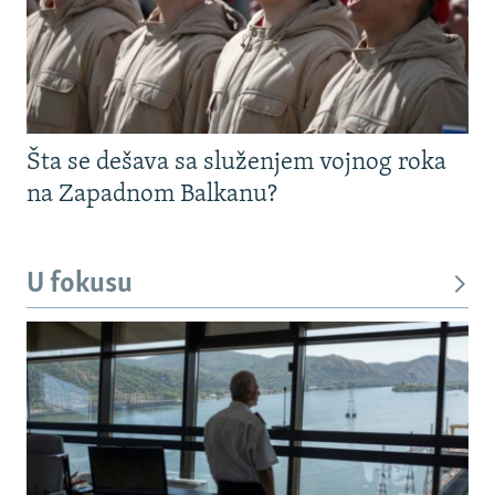
Šta se dešava sa služenjem vojnog roka
na Zapadnom Balkanu?
U fokusu