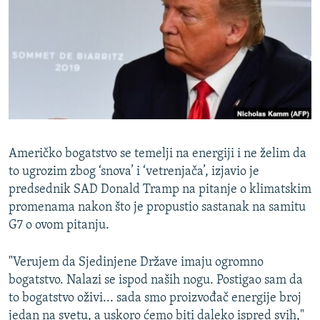
ISPRIČAJ MI
DNEVNO@RSE
SPECIJALI RSE
VIŠE OD NASLOVA
PRATITE NAS
GENOCID U SREBRENICI
POPLAVE I KLIZIŠTA U BIH 2024.
Američko bogatstvo se temelji na energiji i ne želim da
TV LIBERTY
Sve RFE/RL stranice
to ugrozim zbog ‘snova’ i ‘vetrenjača’, izjavio je
predsednik SAD Donald Tramp na pitanje o klimatskim
POST SCRIPTUM
promenama nakon što je propustio sastanak na samitu
MOJA EVROPA
G7 o ovom pitanju.
TRI DECENIJE OD RATA U BIH
"Verujem da Sjedinjene Države imaju ogromno
SVE KARTE DEJTONA
bogatstvo. Nalazi se ispod naših nogu. Postigao sam da
NASTANAK I RASPAD JUGOSLAVIJE
to bogatstvo oživi... sada smo proizvođač energije broj
jedan na svetu, a uskoro ćemo biti daleko ispred svih,"