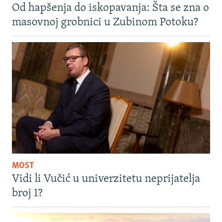
Od hapšenja do iskopavanja: Šta se zna o
masovnoj grobnici u Zubinom Potoku?
MOST
Vidi li Vučić u univerzitetu neprijatelja
broj 1?