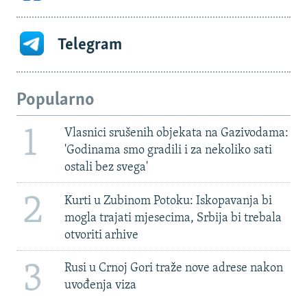
Telegram
Popularno
1
Vlasnici srušenih objekata na Gazivodama:
'Godinama smo gradili i za nekoliko sati
ostali bez svega'
2
Kurti u Zubinom Potoku: Iskopavanja bi
mogla trajati mjesecima, Srbija bi trebala
otvoriti arhive
3
Rusi u Crnoj Gori traže nove adrese nakon
uvođenja viza