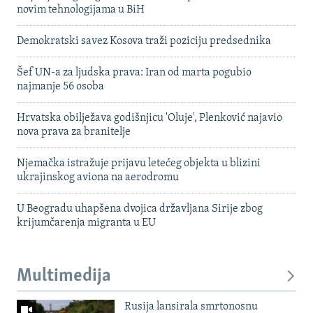
novim tehnologijama u BiH
Demokratski savez Kosova traži poziciju predsednika
Šef UN-a za ljudska prava: Iran od marta pogubio
najmanje 56 osoba
Hrvatska obilježava godišnjicu 'Oluje', Plenković najavio
nova prava za branitelje
Njemačka istražuje prijavu letećeg objekta u blizini
ukrajinskog aviona na aerodromu
U Beogradu uhapšena dvojica državljana Sirije zbog
krijumčarenja migranta u EU
Multimedija
Rusija lansirala smrtonosnu