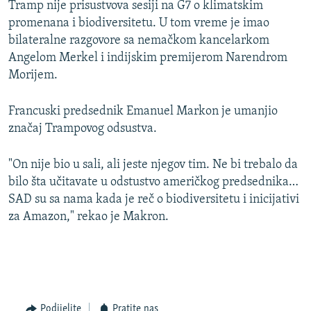
Tramp nije prisustvova sesiji na G7 o klimatskim
promenana i biodiversitetu. U tom vreme je imao
bilateralne razgovore sa nemačkom kancelarkom
Angelom Merkel i indijskim premijerom Narendrom
Morijem.
Francuski predsednik Emanuel Markon je umanjio
značaj Trampovog odsustva.
"On nije bio u sali, ali jeste njegov tim. Ne bi trebalo da
bilo šta učitavate u odstustvo američkog predsednika…
SAD su sa nama kada je reč o biodiversitetu i inicijativi
za Amazon," rekao je Makron.
Podijelite
Pratite nas