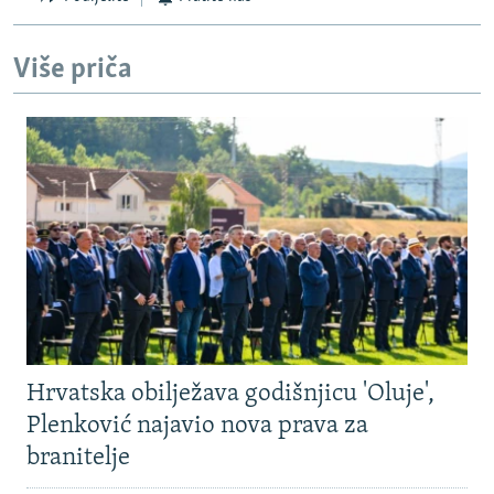
Više priča
Hrvatska obilježava godišnjicu 'Oluje',
Plenković najavio nova prava za
branitelje