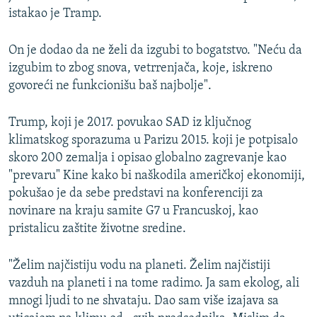
istakao je Tramp.
On je dodao da ne želi da izgubi to bogatstvo. "Neću da
izgubim to zbog snova, vetrrenjača, koje, iskreno
govoreći ne funkcionišu baš najbolje".
Trump, koji je 2017. povukao SAD iz ključnog
klimatskog sporazuma u Parizu 2015. koji je potpisalo
skoro 200 zemalja i opisao globalno zagrevanje kao
"prevaru" Kine kako bi naškodila američkoj ekonomiji,
pokušao je da sebe predstavi na konferenciji za
novinare na kraju samite G7 u Francuskoj, kao
pristalicu zaštite životne sredine.
"Želim najčistiju vodu na planeti. Želim najčistiji
vazduh na planeti i na tome radimo. Ja sam ekolog, ali
mnogi ljudi to ne shvataju. Dao sam više izajava sa