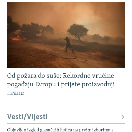
Od požara do suše: Rekordne vrućine
pogađaju Evropu i prijete proizvodnji
hrane
Vesti/Vijesti
Objavljen izgled glasačkih listića na prvim izborima s