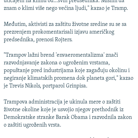
uticajem na klimu od…svih predsednika. Mislim da
znam o klimi više nego većina ljudi," kazao je Tramp.
Međutim, aktivisti za zaštitu životne sredine su se sa
prezrenjem prokomentarisali izjavu američkog
predsednika, prenosi Rojters.
"Trampov lažni brend 'envaeromentalizma' znači
razvodnjavanje zakona o ugroženim vrstama,
popuštanje pred industrijama koje zagađuju okolinu i
negiranje klimatskih promena dok planeta gori," kazao
je Trevis Nikols, portparol Grinpisa.
Trampova administracija je ukinula mere o zaštiti
životne okoline koje je usvojio njegov prethodnik iz
Demokratske stranke Barak Obama i razvodnila zakon
o zaštiti ugroženih vrsta.