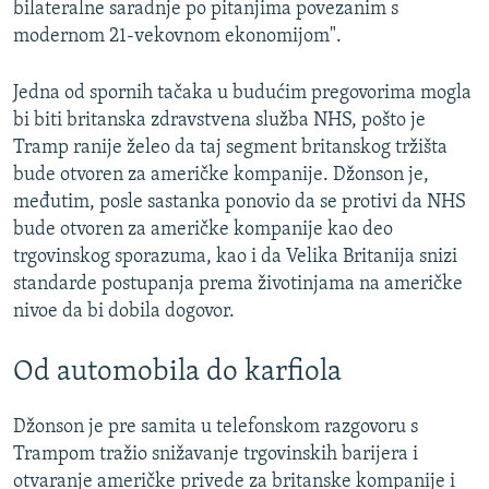
bilateralne saradnje po pitanjima povezanim s
modernom 21-vekovnom ekonomijom".
Jedna od spornih tačaka u budućim pregovorima mogla
bi biti britanska zdravstvena služba NHS, pošto je
Tramp ranije želeo da taj segment britanskog tržišta
bude otvoren za američke kompanije. Džonson je,
međutim, posle sastanka ponovio da se protivi da NHS
bude otvoren za američke kompanije kao deo
trgovinskog sporazuma, kao i da Velika Britanija snizi
standarde postupanja prema životinjama na američke
nivoe da bi dobila dogovor.
Od automobila do karfiola
Džonson je pre samita u telefonskom razgovoru s
Trampom tražio snižavanje trgovinskih barijera i
otvaranje američke privede za britanske kompanije i