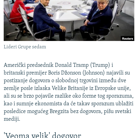
ISPRIČAJ MI
DNEVNO@RSE
SPECIJALI RSE
VIŠE OD NASLOVA
PRATITE NAS
Lideri Grupe sedam
GENOCID U SREBRENICI
POPLAVE I KLIZIŠTA U BIH 2024.
Američki predsednik Donald Tramp (Trump) i
TV LIBERTY
britanski premijer Boris Džonson (Johnson) najavili su
Sve RFE/RL stranice
postizanje dogovora o slobodnoj trgovini između dve
POST SCRIPTUM
zemlje posle izlaska Velike Britanije iz Evropske unije,
MOJA EVROPA
ali su se brzo pojavile razlike oko forme tog sporazuma,
kao i sumnje ekonomista da će takav sporazum ublažiti
TRI DECENIJE OD RATA U BIH
posledice mogućeg Bregzita bez dogovora, pišu svetski
SVE KARTE DEJTONA
mediji.
NASTANAK I RASPAD JUGOSLAVIJE
'Veoma velik' dogovor