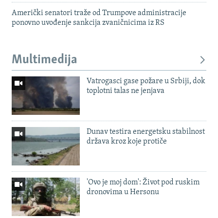
Američki senatori traže od Trumpove administracije
ponovno uvođenje sankcija zvaničnicima iz RS
Multimedija
Vatrogasci gase požare u Srbiji, dok
toplotni talas ne jenjava
Dunav testira energetsku stabilnost
država kroz koje protiče
'Ovo je moj dom': Život pod ruskim
dronovima u Hersonu