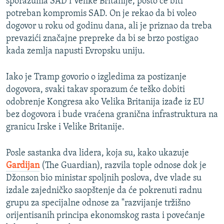
sporazuma SAD i Velike Britanije, pošto će biti
potreban kompromis SAD. On je rekao da bi voleo
dogovor u roku od godinu dana, ali je priznao da treba
prevazići značajne prepreke da bi se brzo postigao
kada zemlja napusti Evropsku uniju.
Iako je Tramp govorio o izgledima za postizanje
dogovora, svaki takav sporazum će teško dobiti
odobrenje Kongresa ako Velika Britanija izađe iz EU
bez dogovora i bude vraćena granična infrastruktura na
granicu Irske i Velike Britanije.
Posle sastanka dva lidera, koja su, kako ukazuje
Gardijan
(The Guardian), razvila tople odnose dok je
Džonson bio ministar spoljnih poslova, dve vlade su
izdale zajedničko saopštenje da će pokrenuti radnu
grupu za specijalne odnose za "razvijanje tržišno
orijentisanih principa ekonomskog rasta i povećanje