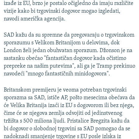
izađe iz EU, brzo je postalo očigledno da imaju različite
vizije kako bi trgovinski dogovor mogao izgledati,
navodi američka agencija.
SAD kažu da su spremne da pregovaraju o trgovinskom
sporazumu s Velikom Britanijom u delovima, dok
London želi jedan obuhvatan sporazum. Džonson je na
sastanku obećao "fantastičan dogovor kada očistimo
prepreke na našim putevima", ali ga je Tramp prekinuo
navodeći "mnogo fantastičnih minidogovora".
Britanskom premijeru je veoma potreban trgovinski
sporazma sa SAD, ističe AP, pošto mesecima obećava da
će Velika Britanija izaći iz EU s dogovorom ili bez njega,
čime će se njegova zemlja odvojiti od jedinstvenog
tržišta s 500 miliona ljudi. Pristalice Bregzita kažu da
bi dogovor o slobodnoj trgovini sa SAD pomogao da se
nadoknadi smanjenje trgovine s EU posle izlska iz