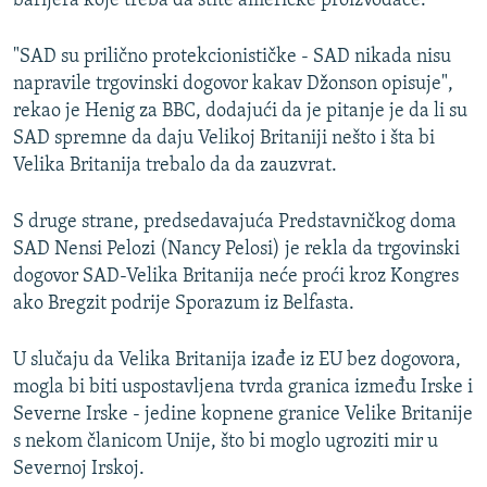
barijera koje treba da štite američke proizvođače.
"SAD su prilično protekcionističke - SAD nikada nisu
napravile trgovinski dogovor kakav Džonson opisuje",
rekao je Henig za BBC, dodajući da je pitanje je da li su
SAD spremne da daju Velikoj Britaniji nešto i šta bi
Velika Britanija trebalo da da zauzvrat.
S druge strane, predsedavajuća Predstavničkog doma
SAD Nensi Pelozi (Nancy Pelosi) je rekla da trgovinski
dogovor SAD-Velika Britanija neće proći kroz Kongres
ako Bregzit podrije Sporazum iz Belfasta.
U slučaju da Velika Britanija izađe iz EU bez dogovora,
mogla bi biti uspostavljena tvrda granica između Irske i
Severne Irske - jedine kopnene granice Velike Britanije
s nekom članicom Unije, što bi moglo ugroziti mir u
Severnoj Irskoj.