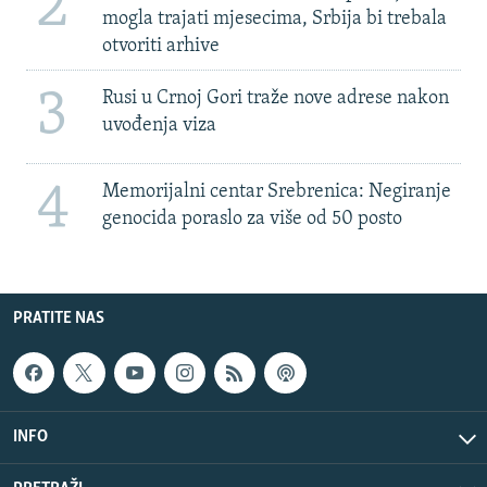
2
mogla trajati mjesecima, Srbija bi trebala
otvoriti arhive
3
Rusi u Crnoj Gori traže nove adrese nakon
uvođenja viza
4
Memorijalni centar Srebrenica: Negiranje
genocida poraslo za više od 50 posto
PRATITE NAS
INFO