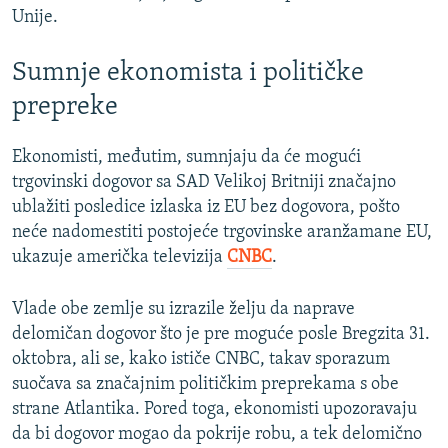
Unije.
Sumnje ekonomista i političke
prepreke
Ekonomisti, međutim, sumnjaju da će mogući
trgovinski dogovor sa SAD Velikoj Britniji značajno
ublažiti posledice izlaska iz EU bez dogovora, pošto
neće nadomestiti postojeće trgovinske aranžamane EU,
ukazuje američka televizija
CNBC
.
Vlade obe zemlje su izrazile želju da naprave
delomičan dogovor što je pre moguće posle Bregzita 31.
oktobra, ali se, kako ističe CNBC, takav sporazum
suočava sa značajnim političkim preprekama s obe
strane Atlantika. Pored toga, ekonomisti upozoravaju
da bi dogovor mogao da pokrije robu, a tek delomično