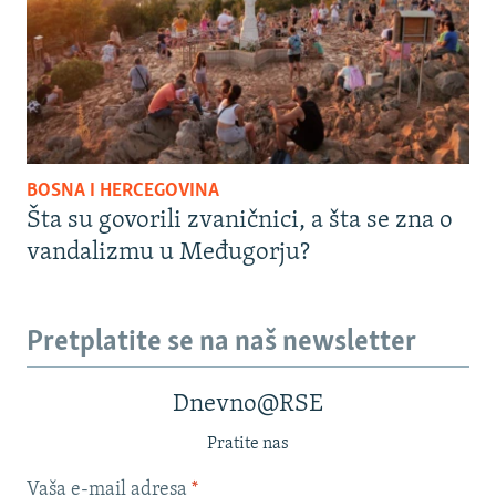
BOSNA I HERCEGOVINA
Šta su govorili zvaničnici, a šta se zna o
vandalizmu u Međugorju?
Pretplatite se na naš newsletter
Dnevno@RSE
Pratite nas
Vaša e-mail adresa
*