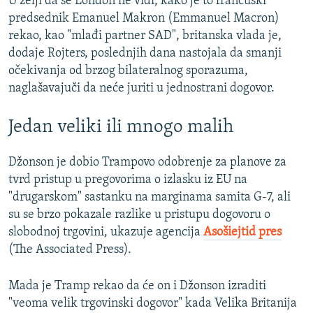
U želji da se London ne vidi, kako je to francuski
predsednik Emanuel Makron (Emmanuel Macron)
rekao, kao "mlađi partner SAD", britanska vlada je,
dodaje Rojters, poslednjih dana nastojala da smanji
očekivanja od brzog bilateralnog sporazuma,
naglašavajuči da neće juriti u jednostrani dogovor.
Jedan veliki ili mnogo malih
Džonson je dobio Trampovo odobrenje za planove za
tvrd pristup u pregovorima o izlasku iz EU na
"drugarskom" sastanku na marginama samita G-7, ali
su se brzo pokazale razlike u pristupu dogovoru o
slobodnoj trgovini, ukazuje agencija
Asošiejtid pres
(The Associated Press).
Mada je Tramp rekao da će on i Džonson izraditi
"veoma velik trgovinski dogovor" kada Velika Britanija