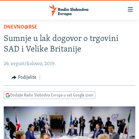
Dostupni
linkovi
Pređite
DNEVNO@RSE
na
VIJESTI
Sumnje u lak dogovor o trgovini
glavni
BOSNA I HERCEGOVINA
sadržaj
SAD i Velike Britanije
SRBIJA
Pređite
na
26. avgust/kolovoz, 2019.
KOSOVO
glavnu
CRNA GORA
Podijelite
navigaciju
Pređite
VIZUELNO
na
Dodajte Radio Slobodna Evropa u vaš Google izvor
PODCASTI
VIDEO
pretragu
RAT U UKRAJINI
FOTOGALERIJE
KINA NA BALKANU
INFOGRAFIKE
RSE PRIČE IZ SVIJETA