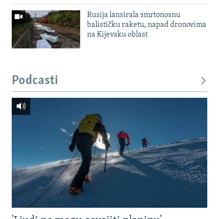
Rusija lansirala smrtonosnu
balističku raketu, napad dronovima
na Kijevsku oblast
Podcasti