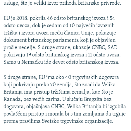
usluge, što je veliki izvor prihoda britanske privrede.
EU je 2018. pokrila 46 odsto britanskog izvoza i 54
odsto uvoza, dok je sedam od 10 najvećih izvoznih
tržišta i izvora uvoza među članica Unije, pokazuje
dokument britanskog parlamenta koji je objavljen
prošle nedelje. S druge strane, ukazuje CNBC, SAD
pokrivaju 19 odsto britanskog izvoza i 11 odsto uvoza.
Samo u Nemačku ide devet odsto britanskog izvoza.
S druge strane, EU ima oko 40 trgovinskih dogovora
koji pokrivaju preko 70 zemlja, što znači da Velika
Britanija ima pristup tržištima zemalja, kao što je
Kanada, bez većih carina. U slučaju Bregzita bez
dogovora, objašnjava CNBC, Velika Britanija bi izgubila
povlašćeni pristup i morala bi s tim zemljama da trguje
prema pravilima Svetske trgovinske organizacije.