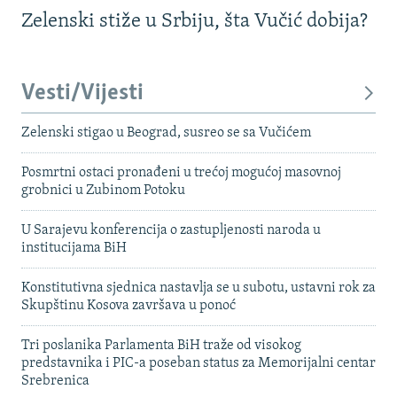
Zelenski stiže u Srbiju, šta Vučić dobija?
Vesti/Vijesti
Zelenski stigao u Beograd, susreo se sa Vučićem
Posmrtni ostaci pronađeni u trećoj mogućoj masovnoj
grobnici u Zubinom Potoku
U Sarajevu konferencija o zastupljenosti naroda u
institucijama BiH
Konstitutivna sjednica nastavlja se u subotu, ustavni rok za
Skupštinu Kosova završava u ponoć
Tri poslanika Parlamenta BiH traže od visokog
predstavnika i PIC-a poseban status za Memorijalni centar
Srebrenica