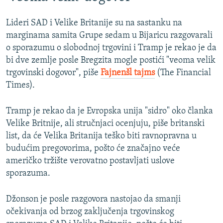
Lideri SAD i Velike Britanije su na sastanku na
marginama samita Grupe sedam u Bijaricu razgovarali
o sporazumu o slobodnoj trgovini i Tramp je rekao je da
bi dve zemlje posle Bregzita mogle postići "veoma velik
trgovinski dogovor", piše
Fajnenšl tajms
(The Financial
Times).
Tramp je rekao da je Evropska unija "sidro" oko članka
Velike Britnije, ali stručnjaci ocenjuju, piše britanski
list, da će Velika Britanija teško biti ravnopravna u
budućim pregovorima, pošto će značajno veće
američko tržište verovatno postavljati uslove
sporazuma.
Džonson je posle razgovora nastojao da smanji
očekivanja od brzog zaključenja trgovinskog