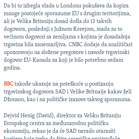
Da bi to izbegla vlada u Londonu pokušava da kopira
mnoge postojeće sporazume EU s drugim teritorijima,
ali je Velika Britanija dosad došla do 13 takvih
dogovora, poslednji s Južnom Korejom, mada su to
većinom dogovori sa zemljama s kojima je dosadašnja
trgovina bila zanemarljiva. CNBC dodaje da analitičari
upozoravaju na složene pregovore i navode trgovinski
dogovor EU-Kanada za koji je bilo potrebno sedam
godina.
BBC
takođe ukazuje na poteškoće u postizanju
trgovinskog dogovora SAD i Velike Britnaije kakav želi
Džonson, kao i na političke izazove takvog sporazuma.
Dejvid Henig (David), direktor za Veliku Britaniju
Evropskog centra za međunarodnu političku
ekonomiju, rekao je da će SAD nerado otarasiti