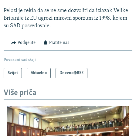
Pelozi je rekla da se ne sme dozvoliti da izlazak Velike
Britanije iz EU ugrozi mirovni sporzum iz 1998. kojem
su SAD posredovale.
Podijelite
Pratite nas
Povezani sadržaji
Svijet
Aktuelno
Dnevno@RSE
Više priča