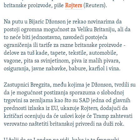
britanske proizvode, piše
Rojters
(Reuters).
Na putu u Bijaric Džonson je rekao novinarima da
postoji ogromna mogućnost za Veliku Britaniju, ali da
to neće biti jednostavno, navodeći postojeća
ograničenja ili tarife za razne britanske proizvode -
delove za tuš kade, tapete, tekstile, automobile,
vagone, pita sa svinjetinom, piva iz malih pivara,
osiguranja, javne nabavke, babure, karfiol i vina.
Zastupnici Bregzita, među kojima je Džonson, tvrdili su
da je mogućnost postizanja sporazuma o slobodnoj
trgovini sa zemljama kao što su SAD jedna od glavnih
prednosti izlaska iz EU, ukazuje Rojters, dodajući da
kritičari ocenjuju da će uslovi koje će Tramp zahtevati
verovatno naštetiti britanskoj privredi na duži rok.