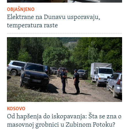
OBJAŠNJENO
Elektrane na Dunavu usporavaju,
temperatura raste
KOSOVO
Od hapšenja do iskopavanja: Šta se zna o
masovnoj grobnici u Zubinom Potoku?