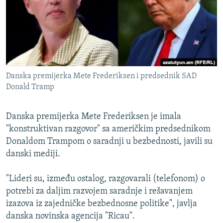
ISPRIČAJ MI
DNEVNO@RSE
SPECIJALI RSE
VIŠE OD NASLOVA
PRATITE NAS
Danska premijerka Mete Frederiksen i predsednik SAD
GENOCID U SREBRENICI
Donald Tramp
POPLAVE I KLIZIŠTA U BIH 2024.
Danska premijerka Mete Frederiksen je imala
TV LIBERTY
Sve RFE/RL stranice
"konstruktivan razgovor" sa američkim predsednikom
POST SCRIPTUM
Donaldom Trampom o saradnji u bezbednosti, javili su
MOJA EVROPA
danski mediji.
TRI DECENIJE OD RATA U BIH
"Lideri su, između ostalog, razgovarali (telefonom) o
SVE KARTE DEJTONA
potrebi za daljim razvojem saradnje i rešavanjem
izazova iz zajedničke bezbednosne politike", javlja
NASTANAK I RASPAD JUGOSLAVIJE
danska novinska agencija "Ricau".