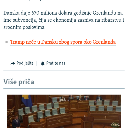
Danska daje 670 miliona dolara godišnje Grenlandu na
ime subvencija, čija se ekonomija zasniva na ribarstvu i
srodnim poslovima
Tramp neće u Dansku zbog spora oko Grenlanda
Podijelite
Pratite nas
Više priča