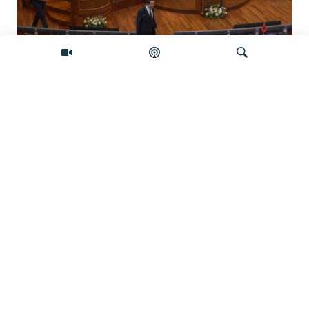
Koliko je izgledan sporazum sa
Samoopredjeljenjem?
Pretraživač