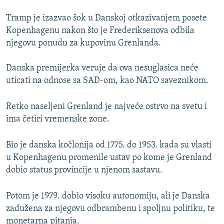
Tramp je izazvao šok u Danskoj otkazivanjem posete
Kopenhagenu nakon što je Frederiksenova odbila
njegovu ponudu za kupovinu Grenlanda.
Danska premijerka veruje da ova nesuglasica neće
uticati na odnose sa SAD-om, kao NATO saveznikom.
Retko naseljeni Grenland je najveće ostrvo na svetu i
ima četiri vremenske zone.
Bio je danska kočlonija od 1775. do 1953. kada su vlasti
u Kopenhagenu promenile ustav po kome je Grenland
dobio status provincije u njenom sastavu.
Potom je 1979. dobio visoku autonomiju, ali je Danska
zadužena za njegovu odbrambenu i spoljnu politiku, te
monetarna pitanja.