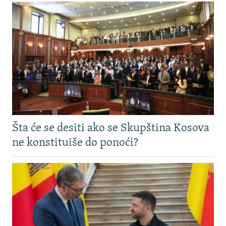
Šta će se desiti ako se Skupština Kosova
ne konstituiše do ponoći?