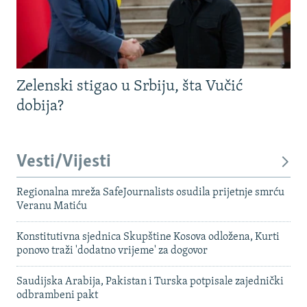
Zelenski stigao u Srbiju, šta Vučić
dobija?
Vesti/Vijesti
Regionalna mreža SafeJournalists osudila prijetnje smrću
Veranu Matiću
Konstitutivna sjednica Skupštine Kosova odložena, Kurti
ponovo traži 'dodatno vrijeme' za dogovor
Saudijska Arabija, Pakistan i Turska potpisale zajednički
odbrambeni pakt