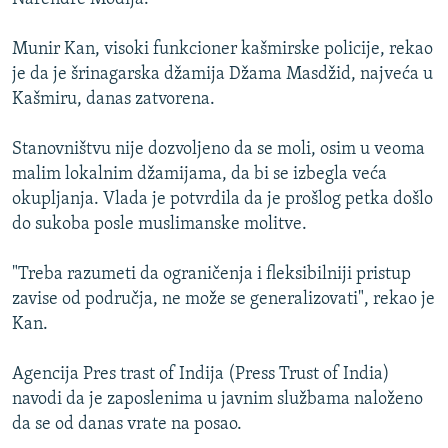
Munir Kan, visoki funkcioner kašmirske policije, rekao
je da je šrinagarska džamija Džama Masdžid, najveća u
Kašmiru, danas zatvorena.
Stanovništvu nije dozvoljeno da se moli, osim u veoma
malim lokalnim džamijama, da bi se izbegla veća
okupljanja. Vlada je potvrdila da je prošlog petka došlo
do sukoba posle muslimanske molitve.
"Treba razumeti da ograničenja i fleksibilniji pristup
zavise od područja, ne može se generalizovati", rekao je
Kan.
Agencija Pres trast of Indija (Press Trust of India)
navodi da je zaposlenima u javnim službama naloženo
da se od danas vrate na posao.