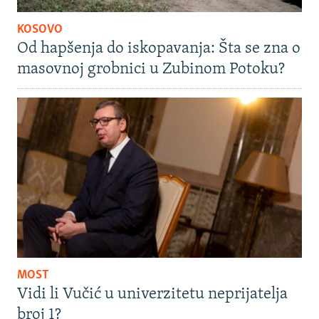
KOSOVO
Od hapšenja do iskopavanja: Šta se zna o
masovnoj grobnici u Zubinom Potoku?
MOST
Vidi li Vučić u univerzitetu neprijatelja
broj 1?