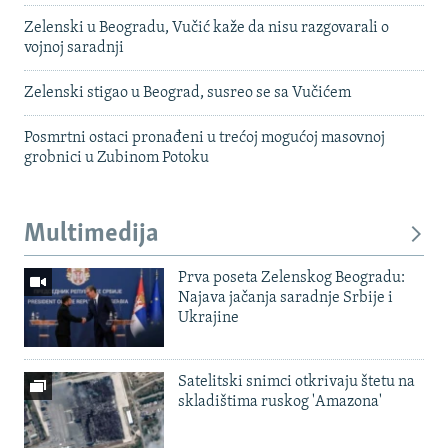
Zelenski u Beogradu, Vučić kaže da nisu razgovarali o
vojnoj saradnji
Zelenski stigao u Beograd, susreo se sa Vučićem
Posmrtni ostaci pronađeni u trećoj mogućoj masovnoj
grobnici u Zubinom Potoku
Multimedija
Prva poseta Zelenskog Beogradu:
Najava jačanja saradnje Srbije i
Ukrajine
Satelitski snimci otkrivaju štetu na
skladištima ruskog 'Amazona'