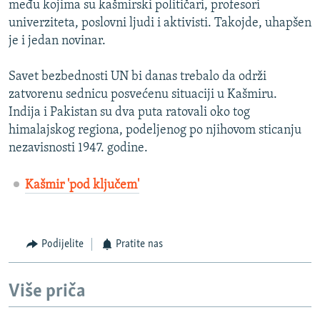
među kojima su kašmirski političari, profesori
univerziteta, poslovni ljudi i aktivisti. Takojde, uhapšen
je i jedan novinar.
Savet bezbednosti UN bi danas trebalo da održi
zatvorenu sednicu posvećenu situaciji u Kašmiru.
Indija i Pakistan su dva puta ratovali oko tog
himalajskog regiona, podeljenog po njihovom sticanju
nezavisnosti 1947. godine.
Kašmir 'pod ključem'
Podijelite
Pratite nas
Više priča