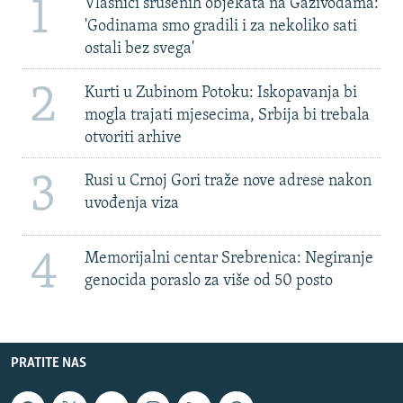
1
Vlasnici srušenih objekata na Gazivodama:
'Godinama smo gradili i za nekoliko sati
ostali bez svega'
2
Kurti u Zubinom Potoku: Iskopavanja bi
mogla trajati mjesecima, Srbija bi trebala
otvoriti arhive
3
Rusi u Crnoj Gori traže nove adrese nakon
uvođenja viza
4
Memorijalni centar Srebrenica: Negiranje
genocida poraslo za više od 50 posto
PRATITE NAS