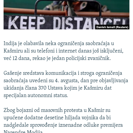
ISPRIČAJ MI
DNEVNO@RSE
SPECIJALI RSE
VIŠE OD NASLOVA
PRATITE NAS
Indija je olabavila neka ograničenja saobraćaja u
GENOCID U SREBRENICI
Kašmiru ali su telefoni i internet danas još isključeni,
već 12 dana, rekao je jedan policijski zvaničnik.
POPLAVE I KLIZIŠTA U BIH 2024.
TV LIBERTY
Sve RFE/RL stranice
Gašenje sredstava komunikacija i stroga ograničenja
POST SCRIPTUM
saobraćaja uvedeni su 4. avgusta, dan pre objavljivanja
ukidanja člana 370 Ustava kojim je Kašmiru dat
MOJA EVROPA
specijalan autonomni status.
TRI DECENIJE OD RATA U BIH
Zbog bojazni od masovnih protesta u Kašmir su
SVE KARTE DEJTONA
upućene dodatne desetine hiljada vojnika da bi
NASTANAK I RASPAD JUGOSLAVIJE
nadgledale sprovođenje iznenadne odluke premijera
Narendre Modija.