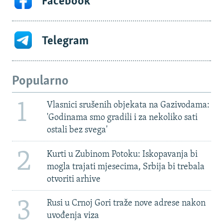
Facebook
Telegram
Popularno
1
Vlasnici srušenih objekata na Gazivodama:
'Godinama smo gradili i za nekoliko sati
ostali bez svega'
2
Kurti u Zubinom Potoku: Iskopavanja bi
mogla trajati mjesecima, Srbija bi trebala
otvoriti arhive
3
Rusi u Crnoj Gori traže nove adrese nakon
uvođenja viza