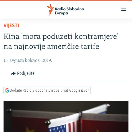
Dostupni
linkovi
Pređite
VIJESTI
na
VIJESTI
Kina 'mora poduzeti kontramjere'
glavni
BOSNA I HERCEGOVINA
sadržaj
na najnovije američke tarife
SRBIJA
Pređite
na
15. avgust/kolovoz, 2019.
KOSOVO
glavnu
CRNA GORA
Podijelite
navigaciju
Pređite
VIZUELNO
na
Dodajte Radio Slobodna Evropa u vaš Google izvor
PODCASTI
VIDEO
pretragu
RAT U UKRAJINI
FOTOGALERIJE
KINA NA BALKANU
INFOGRAFIKE
RSE PRIČE IZ SVIJETA