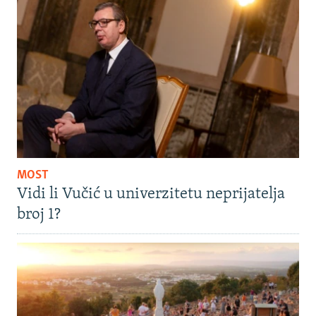
MOST
Vidi li Vučić u univerzitetu neprijatelja
broj 1?