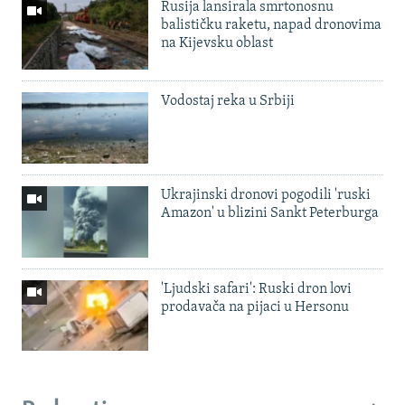
Rusija lansirala smrtonosnu
balističku raketu, napad dronovima
na Kijevsku oblast
Vodostaj reka u Srbiji
Ukrajinski dronovi pogodili 'ruski
Amazon' u blizini Sankt Peterburga
'Ljudski safari': Ruski dron lovi
prodavača na pijaci u Hersonu