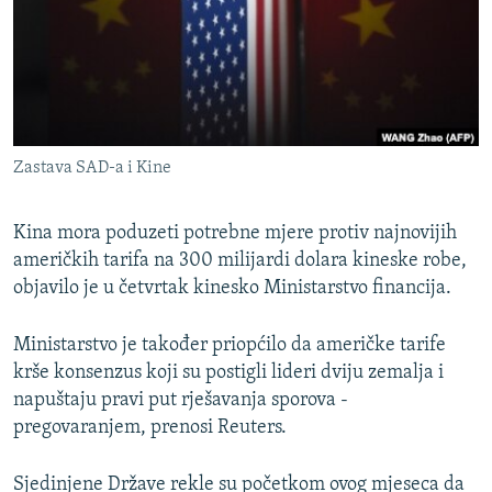
ISPRIČAJ MI
DNEVNO@RSE
SPECIJALI RSE
VIŠE OD NASLOVA
PRATITE NAS
Zastava SAD-a i Kine
GENOCID U SREBRENICI
POPLAVE I KLIZIŠTA U BIH 2024.
Kina mora poduzeti potrebne mjere protiv najnovijih
TV LIBERTY
američkih tarifa na 300 milijardi dolara kineske robe,
Sve RFE/RL stranice
objavilo je u četvrtak kinesko Ministarstvo financija.
POST SCRIPTUM
MOJA EVROPA
Ministarstvo je također priopćilo da američke tarife
krše konsenzus koji su postigli lideri dviju zemalja i
TRI DECENIJE OD RATA U BIH
napuštaju pravi put rješavanja sporova -
SVE KARTE DEJTONA
pregovaranjem, prenosi Reuters.
NASTANAK I RASPAD JUGOSLAVIJE
Sjedinjene Države rekle su početkom ovog mjeseca da