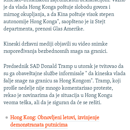
Kinesko-britanskom zajedničkom deklaracijom. Važno
je da vlada Hong Konga poštuje slobodu govora i
mirnog okupljanja, a da Kina poštuje visok stepen
autonomije Hong Konga", saopšteno je iz Stejt
departmenta, prenosi Glas Amerike.
Kineski državni mediji objavili su video snimke
raspoređivanja bezbednosnih snaga na granici.
Predsednik SAD Donald Tramp u utorak je tvitovao da
su ga obaveštajne službe informisale " da kineska vlada
šalje snage na granicu sa Hong Kongom". Tramp, koji
prošle nedelje nije mnogo komentarisao proteste,
rekao je novinarima da je situacija u Hong Kongu
veoma teška, ali da je siguran da će se rešiti.
Hong Kong: Obnovljeni letovi, izvinjenje
demonstranata putnicima