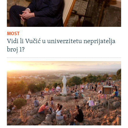
MOST
Vidi li Vučić u univerzitetu neprijatelja
broj 1?