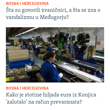
BOSNA I HERCEGOVINA
Šta su govorili zvaničnici, a šta se zna o
vandalizmu u Međugorju?
BOSNA I HERCEGOVINA
Kako je stotine hiljada eura iz Konjica
'zalutalo' na račun prevaranata?