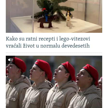
Kako su ratni recepti i lego-vitezovi
vraćali život u normalu devedesetih