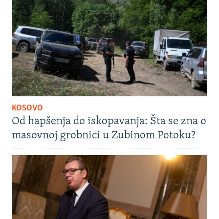
KOSOVO
Od hapšenja do iskopavanja: Šta se zna o
masovnoj grobnici u Zubinom Potoku?