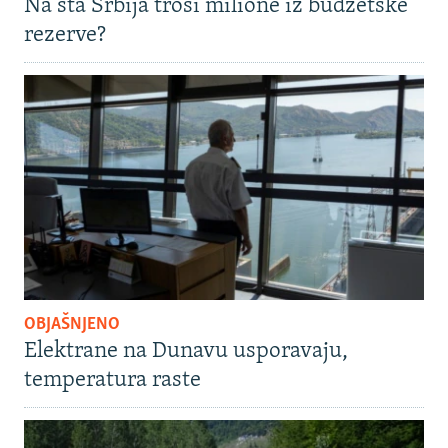
Na šta Srbija troši milione iz budžetske
rezerve?
OBJAŠNJENO
Elektrane na Dunavu usporavaju,
temperatura raste