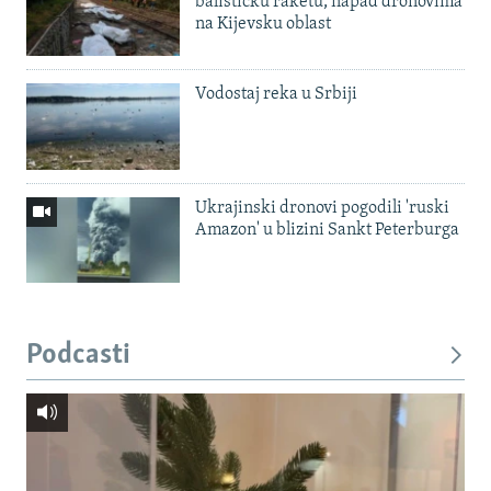
balističku raketu, napad dronovima
na Kijevsku oblast
Vodostaj reka u Srbiji
Ukrajinski dronovi pogodili 'ruski
Amazon' u blizini Sankt Peterburga
Podcasti