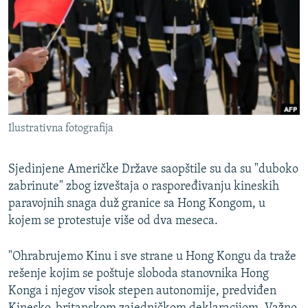
ISPRIČAJ MI
DNEVNO@RSE
SPECIJALI RSE
VIŠE OD NASLOVA
PRATITE NAS
GENOCID U SREBRENICI
Ilustrativna fotografija
POPLAVE I KLIZIŠTA U BIH 2024.
TV LIBERTY
Sve RFE/RL stranice
Sjedinjene Američke Države saopštile su da su "duboko
zabrinute" zbog izveštaja o raspoređivanju kineskih
POST SCRIPTUM
paravojnih snaga duž granice sa Hong Kongom, u
MOJA EVROPA
kojem se protestuje više od dva meseca.
TRI DECENIJE OD RATA U BIH
"Ohrabrujemo Kinu i sve strane u Hong Kongu da traže
SVE KARTE DEJTONA
rešenje kojim se poštuje sloboda stanovnika Hong
NASTANAK I RASPAD JUGOSLAVIJE
Konga i njegov visok stepen autonomije, predviđen