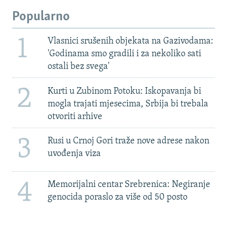
Popularno
1
Vlasnici srušenih objekata na Gazivodama:
'Godinama smo gradili i za nekoliko sati
ostali bez svega'
2
Kurti u Zubinom Potoku: Iskopavanja bi
mogla trajati mjesecima, Srbija bi trebala
otvoriti arhive
3
Rusi u Crnoj Gori traže nove adrese nakon
uvođenja viza
4
Memorijalni centar Srebrenica: Negiranje
genocida poraslo za više od 50 posto