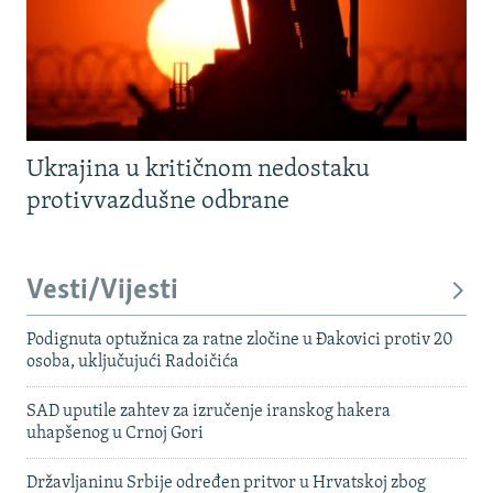
Ukrajina u kritičnom nedostaku
protivvazdušne odbrane
Vesti/Vijesti
Podignuta optužnica za ratne zločine u Đakovici protiv 20
osoba, uključujući Radoičića
SAD uputile zahtev za izručenje iranskog hakera
uhapšenog u Crnoj Gori
Državljaninu Srbije određen pritvor u Hrvatskoj zbog