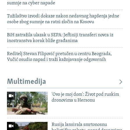
sumnje na cyber napade
Tužilaštvo izvodi dokaze nakon nedavnog hapšenja jedne
osobe zbog sumnje na ratni zločin na Kosovu
BiH zatražila ulazak u SEPA: Jeftiniji transferi novca iz
inostranstva korak bliže građanima
Reditelj Stevan Filipović pretučen u centru Beograda,
Vučić osudio napad i traži kažnjavanje odgovornih
Multimedija
'Ovo je moj dom': Život pod ruskim
dronovima u Hersonu
Rusija lansirala smrtonosnu