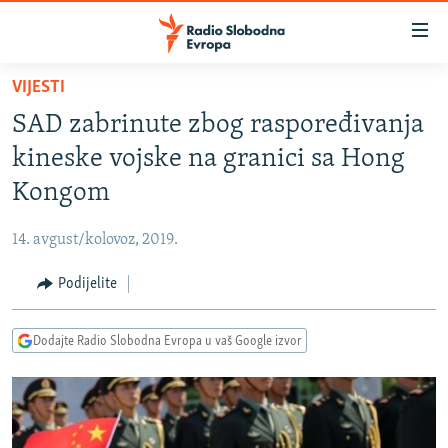
Dostupni
linkovi
Pređite
VIJESTI
na
VIJESTI
SAD zabrinute zbog raspoređivanja
glavni
BOSNA I HERCEGOVINA
sadržaj
kineske vojske na granici sa Hong
SRBIJA
Pređite
Kongom
na
KOSOVO
glavnu
14. avgust/kolovoz, 2019.
CRNA GORA
navigaciju
Pređite
Podijelite
VIZUELNO
na
PODCASTI
VIDEO
pretragu
Dodajte Radio Slobodna Evropa u vaš Google izvor
RAT U UKRAJINI
FOTOGALERIJE
KINA NA BALKANU
INFOGRAFIKE
RSE PRIČE IZ SVIJETA