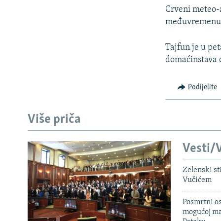
Crveni meteo-a
međuvremenu o
Tajfun je u pe
domaćinstava o
Podijelite
Više priča
Vesti/V
Zelenski st
Vučićem
Posmrtni os
mogućoj ma