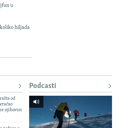
ajfun u
koliko hiljada
Podcasti
rašta od
 vraćao
ke njihovim