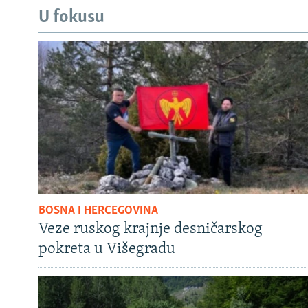
U fokusu
BOSNA I HERCEGOVINA
Veze ruskog krajnje desničarskog
pokreta u Višegradu