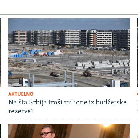
AKTUELNO
Na šta Srbija troši milione iz budžetske
rezerve?