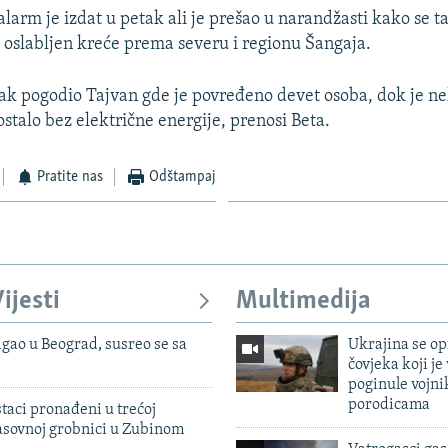
larm je izdat u petak ali je prešao u narandžasti kako se t
slabljen kreće prema severu i regionu Šangaja.
tak pogodio Tajvan gde je povređeno devet osoba, dok je ne
stalo bez električne energije, prenosi Beta.
Pratite nas
Odštampaj
ijesti
Multimedija
igao u Beograd, susreo se sa
Ukrajina se op
čovjeka koji je
poginule vojni
porodicama
taci pronađeni u trećoj
sovnoj grobnici u Zubinom