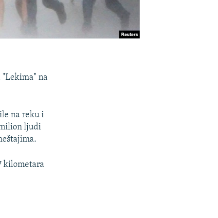
na "Lekima" na
ile na reku i
milion ljudi
meštajima.
7 kilometara