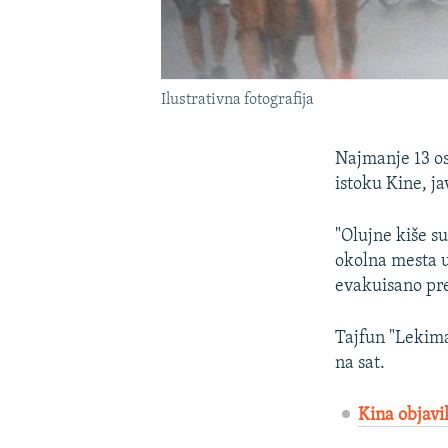
Ilustrativna fotografija
Najmanje 13 oso
istoku Kine, ja
"Olujne kiše su
okolna mesta u 
evakuisano pre
Tajfun "Lekima
na sat.
Kina objavi