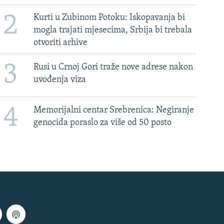
2
Kurti u Zubinom Potoku: Iskopavanja bi
mogla trajati mjesecima, Srbija bi trebala
otvoriti arhive
3
Rusi u Crnoj Gori traže nove adrese nakon
uvođenja viza
4
Memorijalni centar Srebrenica: Negiranje
genocida poraslo za više od 50 posto