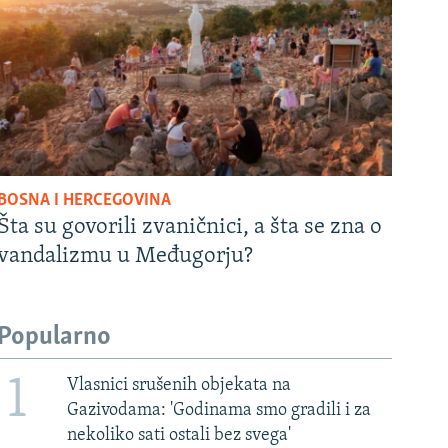
BOSNA I HERCEGOVINA
Šta su govorili zvaničnici, a šta se zna o
vandalizmu u Međugorju?
Popularno
1
Vlasnici srušenih objekata na
Gazivodama: 'Godinama smo gradili i za
nekoliko sati ostali bez svega'