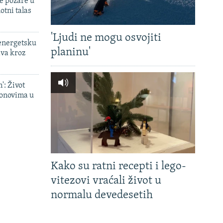
e požare u
otni talas
'Ljudi ne mogu osvojiti
 energetsku
planinu'
ava kroz
': Život
onovima u
Kako su ratni recepti i lego-
vitezovi vraćali život u
normalu devedesetih