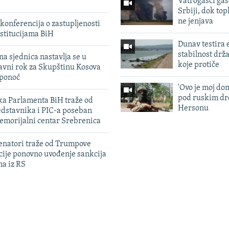
Vatrogasci gas
Srbiji, dok topl
ne jenjava
konferencija o zastupljenosti
stitucijama BiH
Dunav testira
stabilnost drž
na sjednica nastavlja se u
koje protiče
avni rok za Skupštinu Kosova
 ponoć
'Ovo je moj dom
pod ruskim dr
ka Parlamenta BiH traže od
Hersonu
edstavnika i PIC-a poseban
emorijalni centar Srebrenica
enatori traže od Trumpove
cije ponovno uvođenje sankcija
ma iz RS