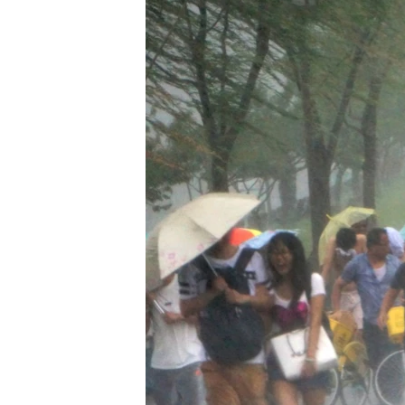
ISPRIČAJ MI
DNEVNO@RSE
SPECIJALI RSE
VIŠE OD NASLOVA
GENOCID U SREBRENICI
POPLAVE I KLIZIŠTA U BIH 2024.
TV LIBERTY
POST SCRIPTUM
MOJA EVROPA
TRI DECENIJE OD RATA U BIH
SVE KARTE DEJTONA
NASTANAK I RASPAD JUGOSLAVIJE