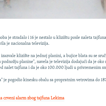
ba je stradalo i 16 je nestalo u klizištu posle naleta tajfu
vila je nacionalna televizija.
 izazvale klizište na jednoj planini, a bujice blata su se sruč
podnožju planine", navela je televizija dodajući da je oko 
d nalet tajfuna i da je oko 100.000 ljudi u privremenim s
" je pogodio kinesku obalu sa propratnim vetrovima do 18
la crveni alarm zbog tajfuna Lekima