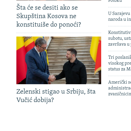
Potoku
Šta će se desiti ako se
U Sarajevu 
Skupština Kosova ne
naroda u in
konstituiše do ponoći?
Konstitutiv
subotu, ust
završava u
Tri poslani
visokog pr
status za M
Američki s
administra
Zelenski stigao u Srbiju, šta
zvaničnici
Vučić dobija?