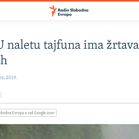
U naletu tajfuna ima žrtava
ih
oz, 2019.
obodna Evropa u vaš Google izvor