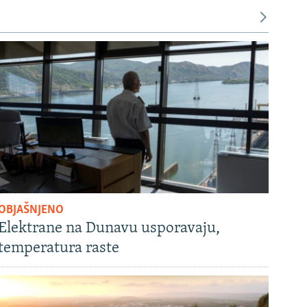
OBJAŠNJENO
Elektrane na Dunavu usporavaju,
temperatura raste