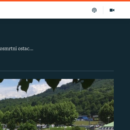
U Memorijalnom centru Potočari, kraj Srebrenice, danas će (11. juli) biti ukopani posmrtni ostaci 33 žrtve genocida, pronađeni u više masovnih grobnica. Nijedno tijelo koje će biti ukopano nije kompletno. Posmrtni ostaci žrtava pronađeni su u više masovnih grobnica, a porodice su za njima tragale duže od 20 godina.