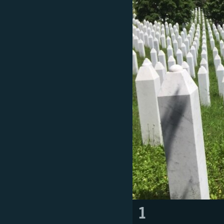
ISPRIČAJ MI
DNEVNO@RSE
SPECIJALI RSE
VIŠE OD NASLOVA
GENOCID U SREBRENICI
POPLAVE I KLIZIŠTA U BIH 2024.
TV LIBERTY
POST SCRIPTUM
MOJA EVROPA
TRI DECENIJE OD RATA U BIH
SVE KARTE DEJTONA
NASTANAK I RASPAD JUGOSLAVIJE
1