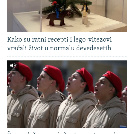
Kako su ratni recepti i lego-vitezovi
vraćali život u normalu devedesetih