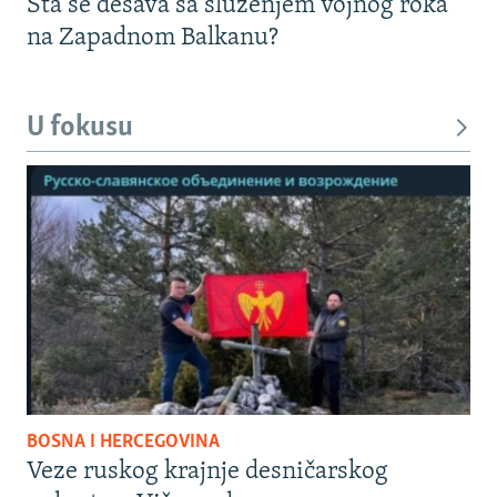
Šta se dešava sa služenjem vojnog roka
na Zapadnom Balkanu?
U fokusu
BOSNA I HERCEGOVINA
Veze ruskog krajnje desničarskog