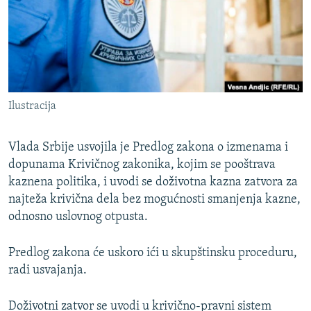
ISPRIČAJ MI
DNEVNO@RSE
SPECIJALI RSE
VIŠE OD NASLOVA
PRATITE NAS
Ilustracija
GENOCID U SREBRENICI
POPLAVE I KLIZIŠTA U BIH 2024.
Vlada Srbije usvojila je Predlog zakona o izmenama i
TV LIBERTY
dopunama Krivičnog zakonika, kojim se pooštrava
Sve RFE/RL stranice
kaznena politika, i uvodi se doživotna kazna zatvora za
POST SCRIPTUM
najteža krivična dela bez mogućnosti smanjenja kazne,
MOJA EVROPA
odnosno uslovnog otpusta.
TRI DECENIJE OD RATA U BIH
Predlog zakona će uskoro ići u skupštinsku proceduru,
SVE KARTE DEJTONA
radi usvajanja.
NASTANAK I RASPAD JUGOSLAVIJE
Doživotni zatvor se uvodi u krivično-pravni sistem