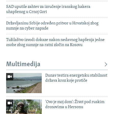
SAD uputile zahtev za izručenje iranskog hakera
uhapšenog u Crnoj Gori
Državljaninu Srbije određen pritvor u Hrvatskoj zbog
sumnje na cyber napade
Tužilaštvo izvodi dokaze nakon nedavnog hapšenja jedne
osobe zbog sumnje na ratni zločin na Kosovu
Multimedija
Dunav testira energetsku stabilnost
država kroz koje protiče
'Ovo je moj dom': Život pod ruskim
dronovima u Hersonu