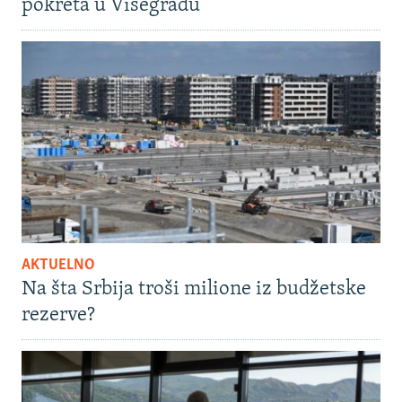
pokreta u Višegradu
AKTUELNO
Na šta Srbija troši milione iz budžetske
rezerve?