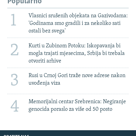
Popularno
1
Vlasnici srušenih objekata na Gazivodama:
'Godinama smo gradili i za nekoliko sati
ostali bez svega'
2
Kurti u Zubinom Potoku: Iskopavanja bi
mogla trajati mjesecima, Srbija bi trebala
otvoriti arhive
3
Rusi u Crnoj Gori traže nove adrese nakon
uvođenja viza
4
Memorijalni centar Srebrenica: Negiranje
genocida poraslo za više od 50 posto