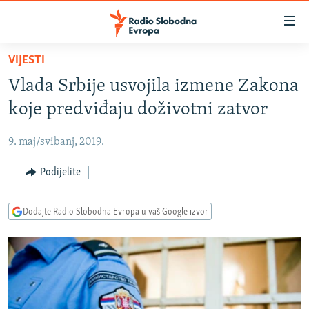
Dostupni
linkovi
Pređite
VIJESTI
na
VIJESTI
Vlada Srbije usvojila izmene Zakona
glavni
BOSNA I HERCEGOVINA
sadržaj
koje predviđaju doživotni zatvor
SRBIJA
Pređite
na
9. maj/svibanj, 2019.
KOSOVO
glavnu
CRNA GORA
Podijelite
navigaciju
Pređite
VIZUELNO
na
Dodajte Radio Slobodna Evropa u vaš Google izvor
PODCASTI
VIDEO
pretragu
RAT U UKRAJINI
FOTOGALERIJE
KINA NA BALKANU
INFOGRAFIKE
RSE PRIČE IZ SVIJETA