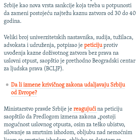
Srbije kao nova vrsta sankcije koja treba u potpunosti
da zameni postojeću najtežu kaznu zatvora od 30 do 40
godina.
Veliki broj univerzitetskih nastavnika, sudija, tužilaca,
advokata i udruženja, potpisao je
peticiju
protiv
uvođenja kazne doživotnog zatvora bez prava na
uslovni otpust, saopštio je prethodno Beogradski centar
za ljudska prava (BCLJP).
Da li izmene krivičnog zakona udaljavaju Srbiju
od Evrope?
Ministarstvo pravde Srbije je
reagujući
na peticiju
saopštilo da Predlogom izmena zakona „postoji
mogućnost uslovnog otpusta, osim za teško ubistvo,
silovanje sa smrtnim ishodom, obljubu nad nemoćnim